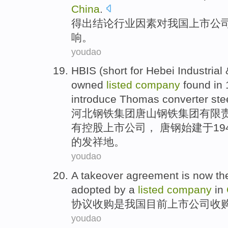
China
.
得出结论
行业
因素
对
我国
上市
公
响
。
youdao
HBIS
(
short
for Hebei Industrial
owned
listed
company
found
in
1
introduce Thomas
converter
ste
河北钢铁集团唐山钢铁
集团
有限
有控股
上市
公司
， 唐钢始建
于
1
的发祥地。
youdao
A
takeover
agreement
is
now th
adopted by a
listed
company
in
协议
收购
是
我国
目前
上市
公司
收
youdao