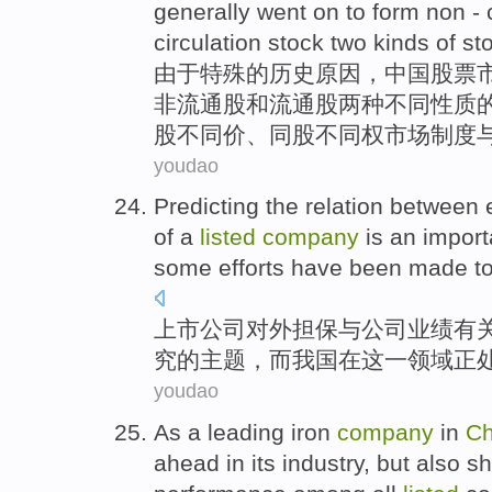
generally
went on to
form
non -
circulation stock
two
kinds
of
st
由于
特殊
的
历史
原因
，
中国
股票
非
流通股
和
流通股
两
种
不同性质
股
不同价、同股不同权市场制度
youdao
Predicting the
relation between 
of
a
listed
company
is
an
import
some
efforts have
been
made to
上市
公司
对外
担保
与
公司业绩
有
究
的主题，
而
我国在
这
一
领域
正
youdao
As a
leading
iron
company
in
Ch
ahead
in
its
industry,
but also
sh