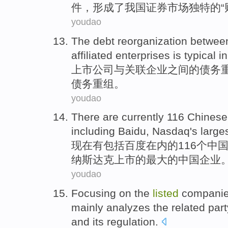
件
，
形成了
我国证券市场
独特的
“
youdao
The
debt
reorganization
betwee
affiliated
enterprises
is
typical
i
上市
公司
与
关联
企业
之间
的
债务
债务重组。
youdao
There are
currently
116
Chinese
including
Baidu
, Nasdaq's
large
现在
有
包括
百度
在内的116个
中
纳斯达克
上市
的
最大
的
中国
企业
youdao
Focusing
on the
listed
compani
mainly analyzes
the
related part
and its
regulation
.