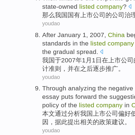
state-owned
listed
company
?
那么
我国
国有
上市
公司
的
公司
治
youdao
After
January 1
, 2007,
China
be
standards
in the
listed
company
the
gradual
spread
.
我国
于
2007年
1
月1日
在
上市
公司
计
准则
，
并
在之后
逐步
推广。
youdao
Through
analyzing
the
negative
essay
puts forward
the
suggesti
policy
of
the
listed
company
in
C
本文
通过
分析
我国
上市
公司
偏好
因
，据此
提出
相关
的
政策
建议
。
youdao