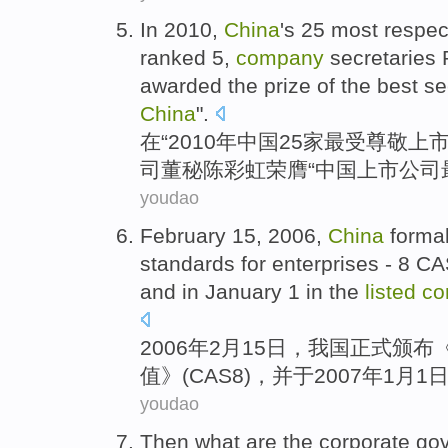
In
2010,
China
's
25
most
respec
ranked
5
,
company
secretaries
R
awarded the
prize
of
the best
se
China
".
在
“2010年
中国
25家
最
受尊敬
上
司
董
秘
陈彩虹
荣膺“中国上市公司
youdao
February
15
, 2006,
China
formal
standards for
enterprises
-
8 CA
and
in
January 1
in
the
listed
co
2006年
2月
15
日，
我国
正式
颁布
值
》(CAS8)，
并
于2007年
1
月1
youdao
Then
what are
the
corporate
go