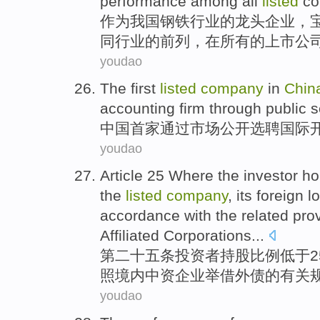
performance
among
all
listed
co
作为
我国
钢铁
行业的
龙头
企业
，
同行业
的
前列
，在
所有
的
上市
公
youdao
The first
listed
company
in
Chin
accounting
firm
through
public
s
中国
首家
通过
市场
公开
选聘
国际
youdao
Article 25 Where
the
investor
ho
the
listed
company
,
its
foreign l
accordance with
the
related
pro
Affiliated
Corporations
...
第二十五
条
投资者
持股
比例
低于
照
境内中资
企业
举借外债的
有关
youdao