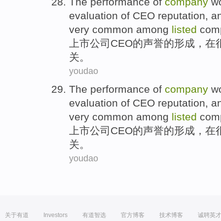
The performance
of
company
w
evaluation
of
CEO
reputation
,
a
very common among
listed
com
上市
公司
CEO
的
声誉
的形成，
在
关
。
youdao
The performance
of
company
w
evaluation
of
CEO
reputation
,
a
very common among
listed
com
上市
公司
CEO
的
声誉
的形成，
在
关
。
youdao
关于有道
Investors
有道智选
官方博客
技术博客
诚聘英