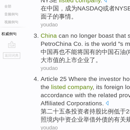
NYSE
listed
company
.
全部
在
中国
，
成为
NASDAQ
或者
NYS
音频例句
面子的事情。
视频例句
youdao
权威例句
China
can no longer
boast that
PetroChina
Co.
is
the world
"s
m
中国
再也
不能将
国有
的中国
石油
(
go
返回词典
top
大
市值的
上市
企业
了。
youdao
Article 25 Where
the
investor
ho
the
listed
company
,
its
foreign l
accordance with
the
related
pro
Affiliated
Corporations
.
第二十五
条
投资者
持股
比例
低于
照
境内中资
企业
举借外债的
有关
youdao