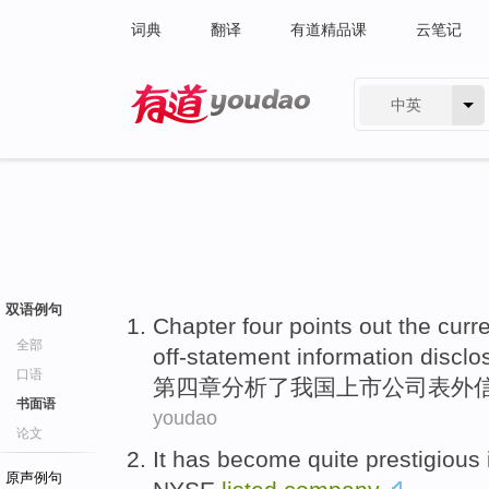
词典
翻译
有道精品课
云笔记
中英
有道 - 网易旗下搜索
双语例句
Chapter four
points
out the
curre
全部
off-statement
information
disclo
口语
第四
章分析
了
我国
上市
公司
表外
书面语
youdao
论文
It
has become
quite
prestigious
原声例句