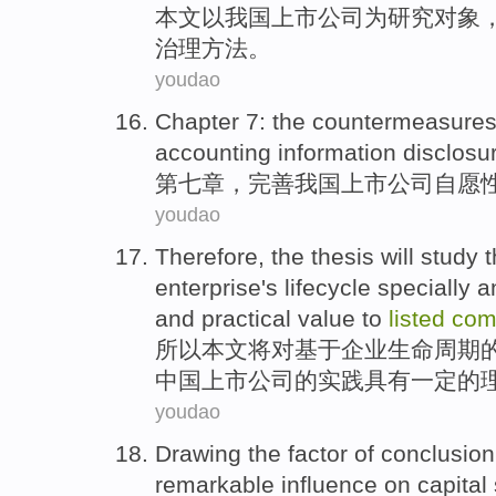
本文
以
我国
上市
公司
为
研究
对象
治理方法。
youdao
Chapter
7:
the countermeasure
accounting
information
disclosu
第七
章
，
完善
我国
上市
公司
自愿
youdao
Therefore
,
the thesis
will
study
t
enterprise
's lifecycle
specially
a
and
practical
value
to
listed
com
所以
本文
将
对
基于
企业
生命
周期
中国
上市
公司
的
实践
具有一定的
youdao
Drawing the
factor
of
conclusion
remarkable
influence on
capital