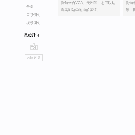
例句来自VOA、美剧等，您可以边
例句
全部
看美剧边学地道的美语。
等，
音频例句
视频例句
权威例句
go
返回词典
top