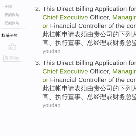
全部
This
Direct Billing
Application fo
音频例句
Chief
Executive
Officer
,
Managi
视频例句
or
Financial
Controller
of
the
co
此
挂帐
申请表
须
由
贵公司
的
下列
权威例句
官、执行
董事
、
总经理
或
财务
总
youdao
go
返回词典
top
This
Direct Billing
Application fo
Chief
Executive
Officer
,
Managi
or
Financial
Controller
of
the
co
此
挂帐
申请表
须
由
贵公司
的
下列
官、执行
董事
、
总经理
或
财务
总
youdao