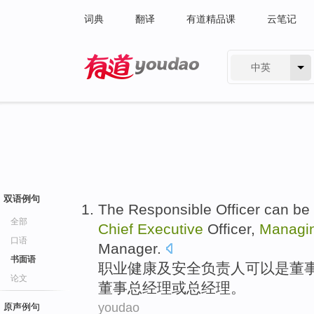
词典
翻译
有道精品课
云笔记
中英
有道 - 网易旗下搜索
双语例句
The Responsible
Officer
can be
全部
Chief
Executive
Officer
,
Managi
口语
Manager
.
书面语
职业健康及安全负责人
可以
是
董
论文
董事总经理
或
总经理。
youdao
原声例句