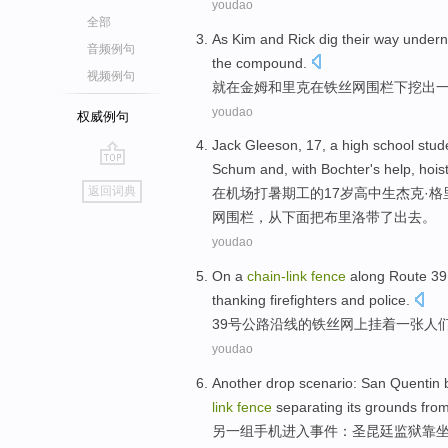
youdao
全部
As
Kim
and
Rick
dig
their
way
undern
音频例句
the
compound.
视频例句
就在
金姆
和
里克
在铁丝网
围栏
下
挖
出
youdao
权威例句
Jack
Gleeson
,
17
, a
high school stud
Schum
and,
with
Bochter's
help
, hoi
go
返回词典
在
机场
打
暑期
工的
17岁
高中生
杰克
·
格
top
网围栏，从下面把布里洛带了出去。
youdao
On a
chain-
link
fence
along
Route
39
thanking
firefighters
and
police
.
39
号公路
沿线
的
铁丝网
上
挂
着一张人
youdao
Another
drop scenario:
San
Quentin
link
fence
separating its grounds from 
另一
组手机进入事件：
圣
昆廷
监狱
靠