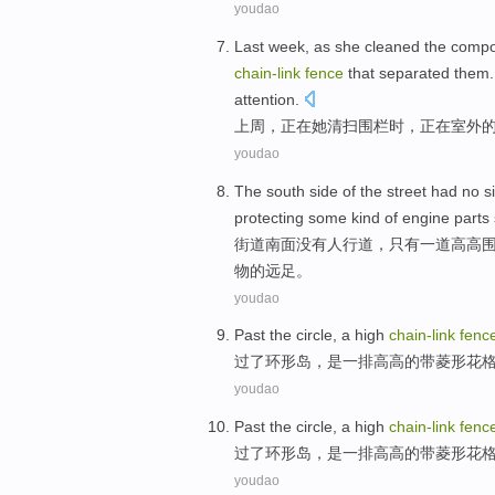
youdao
Last week
, as
she
cleaned the
compo
chain-
link
fence
that
separated
them
attention
.
上周
，正在
她
清扫
围栏
时，正在
室外
youdao
The
south side
of
the
street
had no
s
protecting
some kind
of
engine parts
街道
南面
没有
人行道
，
只有
一道
高高
物
的
远足。
youdao
Past
the
circle
,
a
high
chain-
link
fenc
过
了
环形
岛，
是一
排
高高的
带菱形花
youdao
Past
the
circle
,
a
high
chain-
link
fenc
过
了
环形
岛，
是一
排
高高的
带菱形花
youdao