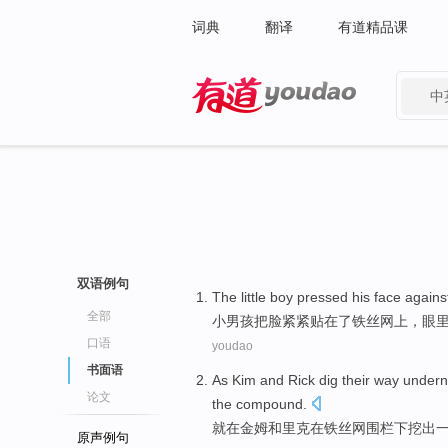
词典
翻译
有道精品课
中
有道 - 网易旗下搜索
双语例句
The
little
boy
pressed
his
face
agains
全部
小
男孩
把
脸
紧紧贴
在
了
铁丝网
上，
眼
口语
youdao
书面语
As
Kim
and
Rick
dig
their
way
undern
论文
the
compound.
就在
金姆
和
里克
在铁丝网
围栏
下
挖
出
原声例句