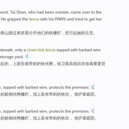
und,
Tai Shan
, who had been
outside
,
came
over to
the
. He
gripped
the
fence
with his PAWS and
tried
to get
her
的
泰山
跑
过来
抓
着
分开
他们
的
铁栅栏
，
想
引起
她
的
注意
。
idewalk
,
only
a
chain-
link
fence
topped
with barbed
wire
storage
yard.
围起
的
，上面安着
带刺
的铁丝网，
保卫
着高墙后存放着重要货
e
,
topped
with barbed
wire
,
protects
the premises.
格的粗钢丝
网栅栏
，
顶上
装有
带刺的铁丝， 保护著庭院。
e
,
topped
with barbed
wire
,
protects
the premises.
格的粗钢丝
网栅栏
，
顶上
装有
带刺的铁丝， 保护著庭院。