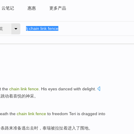
云笔记
惠惠
更多产品
英
t
the
chain
link
fence
.
His eyes
danced
with
delight
.
里
跳动
着喜悦的神采。
eath
the
chain
link
fence
to
freedom Teri
is dragged
into
一条
路
来
准备逃出去时，
泰瑞
被拉扯着进入了围地。