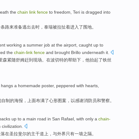
eath
the
chain
link
fence
to
freedom,
Teri
is dragged
into
一条
路
来
准备逃出去时，
泰瑞
被
拉扯着进入了围地。
ent
working a
summer
job
at
the airport
, caught up to
sted
the
chain-
link
fence
and
brought
Brillo
underneath
it.
里森
紧随
舒姆
赶到现场。
在
波切
特
的
帮助
下，他抬起
了
铁丝
hangs
a
homemade
poster
,
peppered with
hearts,
们
自制的
海报
，上面
布满
了心形图案，
以感谢
消防员
和
警察。
backs up
to a main road
in
San
Rafael
,
with
only
a
chain-
civilization.
坐落
在
圣
拉斐尔
的主干道上，
与
外界
只有
一墙之隔
。