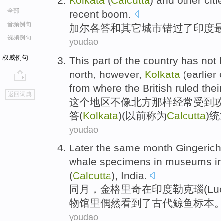
Kolkata
(
Calcutta
)
and
other
citi
全部
recent
boom
.
音频例句
加尔各答
和
其它
城市
错过
了
印度
视频例句
youdao
权威例句
This
part
of the country has
not
north
,
however
,
Kolkata
(
earlier
from where
the British
ruled
thei
go
返回词典
top
这个
地区
不
像
北方
那样
经常
受到
答
(
Kolkata
)(
以前
称为
Calcutta
)
统
youdao
Later the same month
Gingerich
whale
specimens
in
museums
i
(
Calcutta
),
India
.
同月，
金格
里奇
在
印度
勒克
瑙
(Lu
物馆里
偶然看到了
古代
鲸鱼
标本
youdao