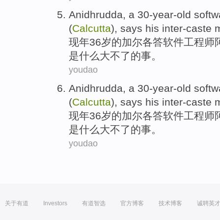
Anidhrudda
, a 30-year-old
softw
(
Calcutta
),
says
his inter-caste
m
现年
36岁的
加尔各答
软件
工程师
是
什么
大不了
的事。
youdao
Anidhrudda
, a 30-year-old
softw
(
Calcutta
),
says
his inter-caste
m
现年
36岁的
加尔各答
软件
工程师
是
什么
大不了
的事。
youdao
关于有道
Investors
有道智选
官方博客
技术博客
诚聘英