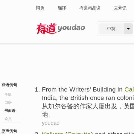
词典
翻译
有道精品课
云笔记
中英
有道 - 网易旗下搜索
双语例句
From
the
Writers'
Building
in
Cal
全部
India
,
the British
once
ran coloni
口语
从
加尔各答
的
作家
大厦
出发，
英
书面语
地
。
论文
youdao
原声例句