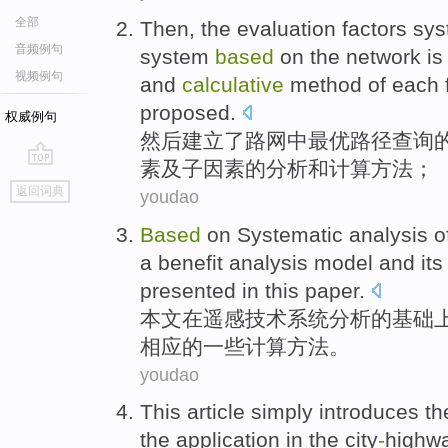
全部
Then
,
the
evaluation
factors
sys
音频例句
system
based
on the
network
i
视频例句
and
calculative
method
of
each
proposed
.
权威例句
然后
建立了
路网
中
最
优
路径
查询
素
及
子
因素
的
分析
和
计算
方法
；
go
返回词典
youdao
top
Based
on
Systematic
analysis
o
a
benefit
analysis
model
and
it
presented
in this paper.
本文
在
遥感
技术
系统
分析
的
基础
相应
的一些计算
方法
。
youdao
This article
simply
introduces
t
the
application
in the city
-
highw