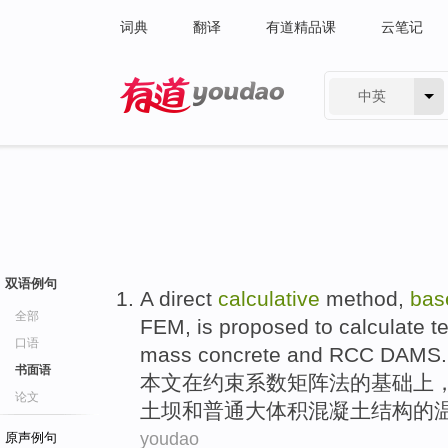
词典
翻译
有道精品课
云笔记
中英
有道 - 网易旗下搜索
双语例句
A
direct
calculative
method
,
bas
全部
FEM, is
proposed
to
calculate t
口语
mass
concrete
and
RCC
DAMS
.
书面语
本文
在
约束系数
矩阵
法
的基础上
论文
土
坝
和
普通
大体积
混凝土结构的
youdao
原声例句