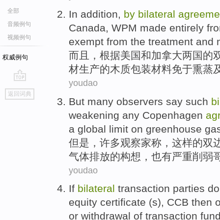
全部
In addition
,
by
bilateral
agreeme
音频例句
Canada
,
WPM made
entirely
fr
视频例句
exempt
from the treatment
and
而且
，
根据
美国
和
加拿大
两
国
的
权威例句
材
生产的
木质
包装
材料免于熏蒸
youdao
go
返回词典
top
But
many
observers
say
such
bi
weakening any
Copenhagen
ag
a
global
limit
on
greenhouse
ga
但是
，
许多
观察家
称
，
这样
的
双
气体
排放
的
构想
，
也
有
严重
削弱
youdao
If
bilateral
transaction
parties
do
equity certificate (s),
CCB
then
o
or
withdrawal
of
transaction
fun