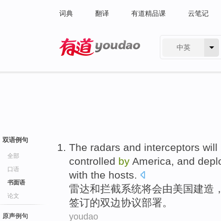
词典
翻译
有道精品课
云笔记
中英
有道 - 网易旗下搜索
双语例句
The radars
and
interceptors
will
全部
controlled
by
America
, and
depl
口语
with
the hosts
.
书面语
雷达
和
拦截系统
将
会
由
美国
建造
论文
签订的
双边
协议
部署
。
youdao
原声例句