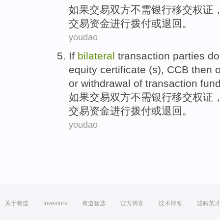
如果
交易
双方
不
需
银行
移交权证
交易
资金
进行拨付
或
退回
。
youdao
If
bilateral
transaction
parties
do
equity certificate (s),
CCB
then
o
or
withdrawal
of
transaction
fun
如果
交易
双方
不
需
银行
移交权证
交易
资金
进行拨付
或
退回
。
youdao
关于有道
Investors
有道智选
官方博客
技术博客
诚聘英