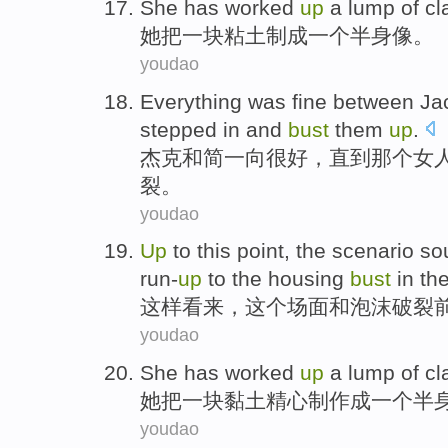
She
has worked
up
a
lump of
cl
她
把
一
块
粘土
制成一个半身像。
youdao
Everything
was fine
between
Ja
stepped
in and
bust
them
up
.
杰克
和
简一向
很
好，
直到
那个
女
裂
。
youdao
Up
to this point
,
the
scenario sou
run-
up
to the
housing
bust
in
th
这样
看来，
这个
场面和
泡沫
破裂
youdao
She
has worked
up
a
lump of
cl
她
把
一
块
黏土精心制作
成
一个
半
youdao