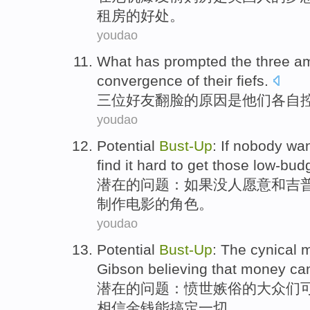
租房
的
好处
。
youdao
What has prompted the
three
am
convergence
of
their
fiefs
.
三
位
好友
翻脸
的
原因
是
他们
各自
youdao
Potential
Bust-
Up
:
If
nobody
wan
find it hard
to
get
those
low-bud
潜在
的问题：
如果
没人
愿意
和
吉
制作
电影的
角色
。
youdao
Potential
Bust-
Up
:
The
cynical
m
Gibson
believing that
money
ca
潜在
的问题：
愤世嫉俗
的
大众们
相信
金钱
能
搞定
一切。