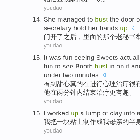
youdao
She
managed
to
bust
the
door
o
secretary
hold
her
hands
up
.
门
开了
之后，
里面的
那个
老
秘书
youdao
It was
fun
seeing
Sweets
actual
fun to
see
Booth
bust
in on it
an
under
two
minutes
.
看到
甜心
真的
在
进行心理治疗很
他
在
两
分钟内
结束治疗
更
有趣。
youdao
I
worked
up
a
lump of
clay
into
我
把
一
块
粘土制作
成
我
母亲
的
半
youdao