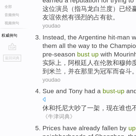
earned
a
reputation
for trying to
全部
这位
演员（指马龙白兰度）
已经
音频例句
友谊依然有强烈的
占有欲
。
视频例句
youdao
权威例句
Instead
,
the Argentine
hit-man
w
them all the way
to
the
Champion
pre-season
bust
up
with
Mourin
go
返回词典
top
实际上
，
阿根廷
人
在
伦敦
和
穆帅
到
米兰
，并在那里为
冠军
而奋斗
youdao
Sue
and
Tony
had
a
bust-
up
an
休
和
托尼
大
吵了
一
架，现在谁
也
《牛津词典》
Prices
have already
fallen
by
up