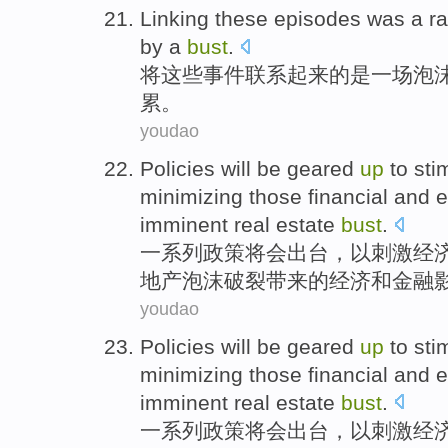
Linking
these
episodes
was
a
r
by
a
bust
.
将
这些
事件
联系起来
的
是
一场
泡
累
。
youdao
Policies
will
be
geared
up
to
sti
minimizing
those
financial
and
e
imminent
real estate
bust
.
一系列政策
将
会
出台
，
以
刺激
经
地产
泡沫破裂带来
的
经济
和
金融
youdao
Policies
will
be
geared
up
to
sti
minimizing
those
financial
and
e
imminent
real estate
bust
.
一系列政策
将
会
出台
，
以
刺激
经