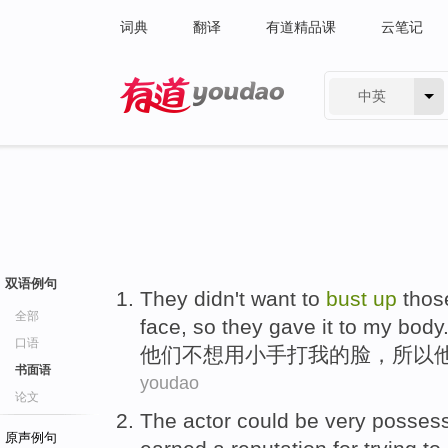
词典
翻译
有道精品课
云笔记
中英
有道 - 网易旗下搜索
双语例句
They
didn't want to
bust
up
those
全部
face
,
so
they gave it to my body
口语
他们
不想
用小手
打
我
的
脸
，
所以
书面语
youdao
论文
The actor
could be
very
possess
原声例句