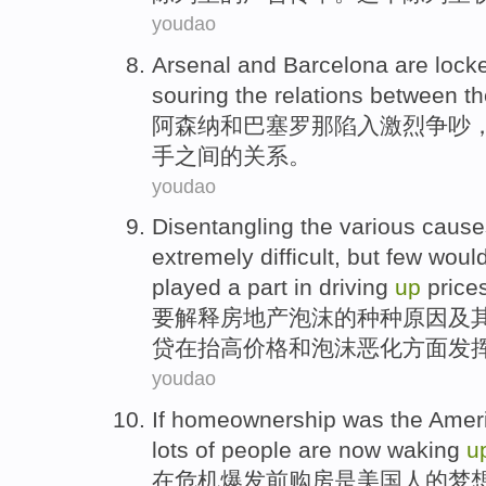
youdao
Arsenal
and
Barcelona
are lock
souring
the
relations between
t
阿森纳
和
巴塞罗那
陷入
激烈
争吵
手
之间
的
关系。
youdao
Disentangling
the
various
cause
extremely
difficult
,
but
few
woul
played
a
part
in
driving
up
price
要
解释
房地产
泡沫
的
种种
原因
及
贷
在
抬高
价格
和
泡沫
恶化
方面发
youdao
If homeownership
was
the Amer
lots of
people
are
now
waking
u
在
危机
爆发
前
购房
是
美国
人
的
梦