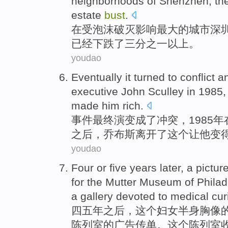
neighborhoods
of
Shenzhen
,
th
estate
bust
.
在
受
泡沫破灭
影响
最大
的
城市
深
已经
下跌
了
三分之一以上
。
youdao
Eventually it
turned
to
conflict
a
executive
John Sculley
in
1985,
made
him
rich
.
事件
最终
演变
成了
冲突
，1985年
之后
，乔布斯
离开
了这个
让
他变
youdao
Four or five
years
later
, a
pictur
for the
Mutter
Museum
of
Philad
a gallery devoted to
medical
cur
四五
年
之后
，这个妇女
半身
胸像
陈列室
的广告
传单
。这个陈列室