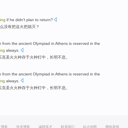
ing
if
he
didn't
plan to
return
?
么
没有
把这
火把
熄灭？
n
from
the
ancient
Olympiad
in Athens is reserved in the
ing
always.
匹克
圣火
火种
存于
火种
灯中，长明不息。
n
from
the
ancient
Olympiad
in Athens is reserved in the
ing
always.
匹克
圣火
火种
存于
火种
灯中，长明不息。
方博客
技术博客
诚聘英才
联系我们
站点地图
网络举报