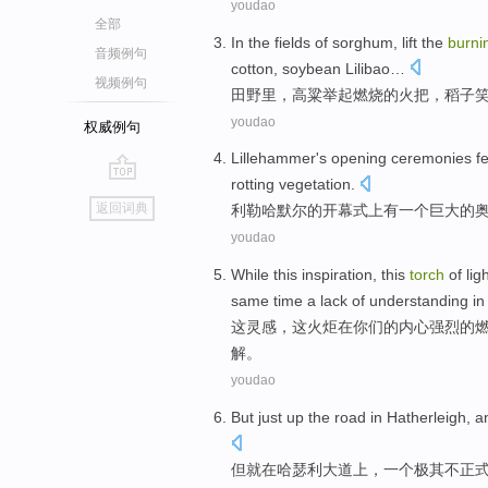
youdao
全部
In the
fields
of sorghum
,
lift
the
burni
音频例句
cotton
,
soybean
Lilibao
…
视频例句
田野
里，
高粱
举起
燃烧
的
火把
，
稻子
youdao
权威例句
Lillehammer's
opening ceremonies f
rotting
vegetation
.
go
返回词典
利勒哈
默
尔的
开幕式
上有
一个
巨大
的
top
youdao
While
this
inspiration
, this
torch
of
lig
same time
a
lack
of understanding
in
这
灵感
，这
火炬
在
你们
的
内心
强烈
的
解
。
youdao
But
just up
the road
in
Hatherleigh
,
a
但
就
在
哈瑟利大道上
，
一个
极其
不正