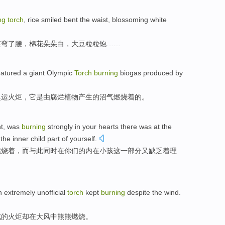
ng
torch
,
rice
smiled
bent
the
waist
,
blossoming
white
笑
弯
了
腰
，
棉花
朵朵
白
，
大豆
粒粒
饱……
eatured
a
giant
Olympic
Torch
burning
biogas
produced
by
奥运
火炬
，它
是由
腐烂
植物
产生
的
沼气
燃烧
着的。
ht, was
burning
strongly
in
your
hearts
there
was
at the
the inner
child
part of
yourself.
燃烧着
，
而
与此
同时
在你们的
内在
小孩
这一部分又
缺乏着
理
n
extremely
unofficial
torch
kept
burning
despite the wind
.
式的
火炬
却在
大风中熊熊
燃烧
。