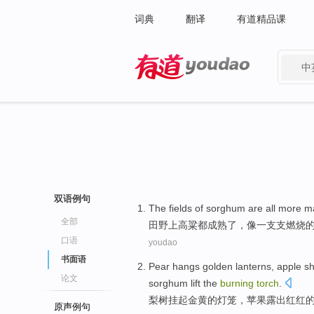
词典
翻译
有道精品课
中
有道 - 网易旗下搜索
双语例句
The fields
of sorghum
are all
more m
全部
田野
上
高粱
都
成熟
了，
像
一支支
燃烧
口语
youdao
书面语
Pear
hangs
golden
lanterns
,
apple
s
论文
sorghum
lift
the
burning
torch
.
梨树
挂起
金黄
的
灯笼
，
苹果
露出
红红
原声例句