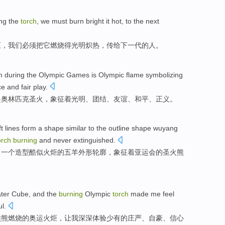
ng
the
torch
,
we
must
burn
bright
it
hot
, to
the next
炬
，
我们
必须
把
它
燃烧
得
光明
炽热
，传给
下一代
的人。
m
during
the
Olympic
Games
is
Olympic
flame
symbolizing
ce
and
fair play
.
是
奥林匹克
圣火
，
象征
着
光明
、
团结
、
友谊
、
和平
、
正义
。
ft
lines
form
a
shape
similar to the
outline
shape
wuyang
orch
burning
and
never
extinguished
.
了
一个
造型
酷似
火炬
的
五羊
外形
轮廓
，
象征
着
亚运会
的
圣火
熊
ter
Cube
, and the
burning
Olympic
torch
made
me
feel
ul
.
熊熊燃烧
的
奥运
火炬
，
让
我
深深
体验
少有
的庄严
、
自豪
、
信心