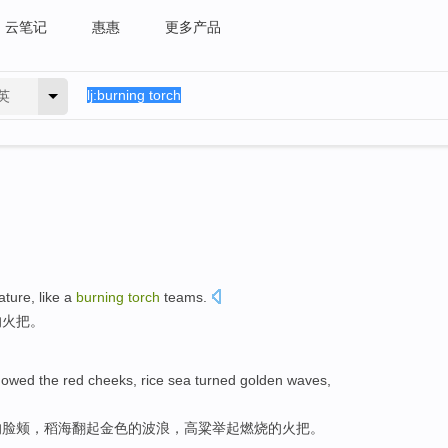
云笔记
惠惠
更多产品
英
ature
,
like
a
burning
torch
teams
.
的
火把
。
howed
the
red
cheeks
,
rice
sea
turned
golden
waves
,
的
脸颊
，
稻
海
翻起
金色
的
波浪
，
高粱
举起
燃烧
的
火把
。