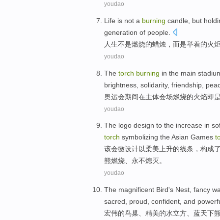
youdao
Life
is not
a
burning
candle
,
but
holdi
generation
of
people
.
人生
不是
燃烧
的
蜡烛
，
而是
举
着的
火
youdao
The
torch
burning
in
the main
stadiu
brightness
,
solidarity
,
friendship
,
pea
奥运会
期间
在
主体
会场
燃烧
的
火焰
即
youdao
The
logo
design
to
the
increase
in
so
torch
symbolizing
the
Asian Games
t
该
会徽
设计
以
柔美
上升
的
线条
，
构成
熊燃烧
、
永不
熄灭。
youdao
The magnificent
Bird's Nest
,
fancy
wa
sacred
,
proud
,
confident
,
and
powerf
宏伟
的
鸟巢
、
精美
的
水
立方
、蓝天下