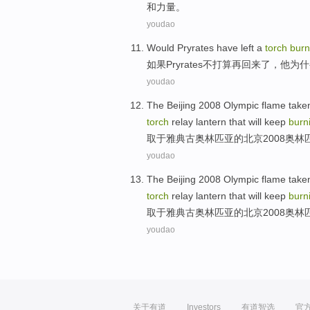
和
力量
。
youdao
Would Pryrates
have
left a
torch
burn
如果
Pryrates
不
打算
再回来了，
他
为什
youdao
The
Beijing
2008
Olympic
flame
take
torch
relay
lantern
that will keep
burn
取于雅典
古
奥林匹亚的
北京
2008
奥林
youdao
The
Beijing
2008
Olympic
flame
take
torch
relay
lantern
that will keep
burn
取于雅典
古
奥林匹亚的
北京
2008
奥林
youdao
关于有道
Investors
有道智选
官