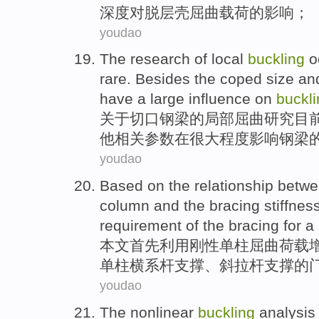
深度
对
脱层壳屈曲载荷
的
影响
；
youdao
The
research
of
local
buckling
o
rare
. Besides the coped
size
an
have
a large
influence
on
buckl
关于切口
钢梁
的
局部
屈曲
研究
目
他
相关
参数
在
很大
程度影响
钢梁
youdao
Based
on the
relationship betw
column
and
the
bracing
stiffnes
requirement
of the bracing for 
本文
首先利用
刚性
单柱
屈曲
荷载
单柱横系杆支撑、斜拉杆支撑的
youdao
The
nonlinear
buckling
analysis