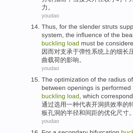
力。
youdao
Thus
,
for
the
slender
struts
supp
system
,
the
influence
of
the
bear
buckling
load
must
be
consider
因而
对
支承
于
弹性
系统
上
的
细长
曲
载荷
的
影响
。
youdao
The
optimization
of
the
radius
o
between
openings is
performed
buckling
load
, which
correspon
通过
选用
一种
代表
开
洞
拱
效率
的
板
孔洞
的
半径
和
间距
的
优化
尺寸
youdao
For a
secondary
bifurcation
buck