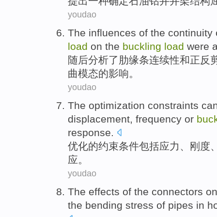
提出
一种
确定
石油
钻井
井架结构
youdao
The
influences of
the
continuity
load
on
the
buckling
load
were a
随后
分析
了
肋
缘条
连续性
和
正反
曲模态的影响。
youdao
The optimization
constraints
ca
displacement
,
frequency
or
buck
response
.
优化
的
约束条件
包括
应力
、
刚度
应。
youdao
The
effects
of the
connectors
o
the
bending
stress
of
pipes
in h