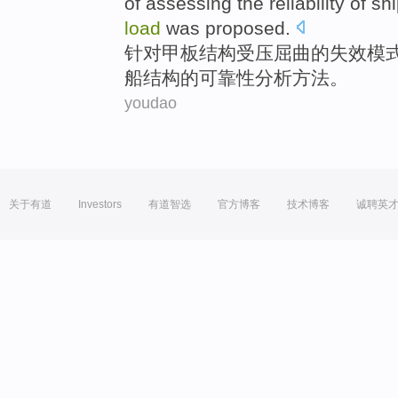
of
assessing
the
reliability
of
shi
load
was
proposed
.
针对
甲板
结构受压屈曲
的
失效
模
船
结构
的
可靠性
分析
方法
。
youdao
关于有道
Investors
有道智选
官方博客
技术博客
诚聘英