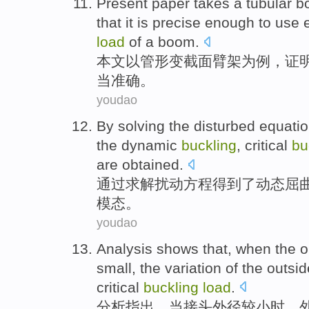
Present paper
takes a
tubular
b
that it
is
precise enough
to
use
load
of a
boom
.
本文
以
管形变截面
臂
架
为
例
，
证
当
准确
。
youdao
By
solving the
disturbed
equati
the
dynamic
buckling
,
critical
bu
are
obtained
.
通过
求解
扰动
方程
得到了
动态
屈
模
态。
youdao
Analysis
shows that
,
when
the o
small
, the
variation
of the outsi
critical
buckling
load
.
分析
指出
，
当
接头
外径
较
小时
，