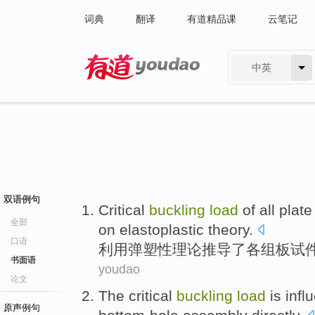
词典
翻译
有道精品课
云笔记
中英
有道 - 网易旗下搜索
双语例句
Critical
buckling
load
of
all
plate
全部
on
elastoplastic
theory
.
口语
利用
弹塑性
理论推导
了
各组
板
试
书面语
youdao
论文
The
critical
buckling
load
is
infl
原声例句