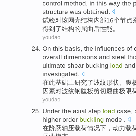
control method, in
this
way
the 
structure
was obtained
.
试验
对
该
网
壳
结构
内部
16个
节点
得到了结构
的
屈曲
后
性能
。
youdao
On
this
basis
, the
influences
of
overall
dimensions
and
steel
th
ultimate
shear
bucking
load
and
investigated.
在
此
基础上
研究了
波纹
形状、
腹
因素
对
波纹
钢腹板
剪切
屈曲
极限
youdao
Under the
axial
step
load
case
,
higher
order
buckling
mode .
在
阶
跃
轴
压
载荷
情况下
，
动力
载