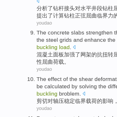
分析
了
钻杆接头
对
水平井
段
钻柱
提出了计算钻柱正弦屈曲临界力
youdao
The concrete
slabs
strengthen
t
the
steel grids
and
enhance
the
buckling
load
.
混凝土
面板
加强
了
网架
的
抗扭转
性
屈曲
荷载
。
youdao
The
effect
of the
shear deformat
be calculated
by
solving
the
diff
buckling
broblem
.
剪切
对轴压稳定
临界
载荷
的
影响
youdao