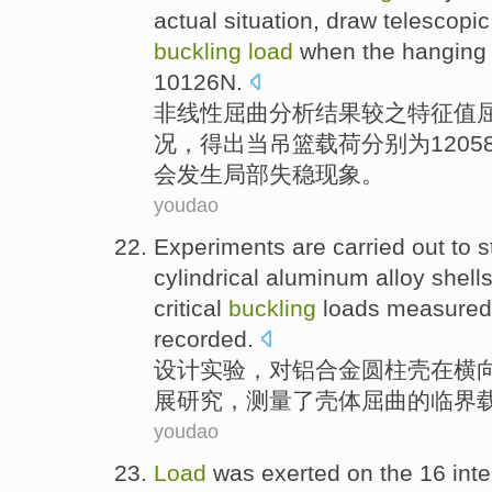
actual
situation
,
draw
telescopic
buckling
load
when
the hanging
10126N.
非线性
屈曲
分析
结果较之特征值
况
，
得出
当
吊
篮
载荷
分别
为1205
会发生局部失稳现象。
youdao
Experiments
are
carried out
to
s
cylindrical
aluminum alloy
shell
critical
buckling
loads
measured
recorded
.
设计实验
，对
铝合金
圆柱
壳
在
横
展
研究
，
测量了
壳体屈曲的
临界
youdao
Load
was
exerted on
the
16
inte