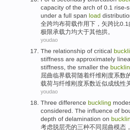
capacity
of
the
arch
of 0.1
rise-
under
a
full
span
load
distributio
全
跨
均布
荷载
作用
下
，
矢
跨
比
0.1
极限
承载力
均大于其他拱。
youdao
The
relationship
of
critical
buckl
stiffness
are
approximately
linea
stiffness, the smaller the
buckli
屈曲
临界
载荷
随着
纤维
刚度
系数
载荷
与
纤维刚度系数
近似
成线性
youdao
Three
difference
buckling
mode
considered
.
The
influence
of
bo
depth
of
delamination
on
buckli
考虑
脱
层壳
的
三种
不同
屈曲
模
态