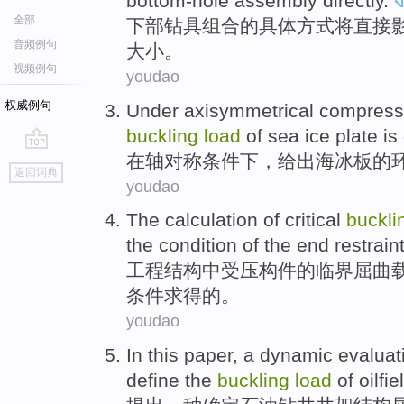
bottom-hole assembly
directly
.
全部
下部
钻具
组合
的
具体
方式
将
直接
音频例句
大小。
视频例句
youdao
权威例句
Under
axisymmetrical compress
buckling
load
of
sea ice
plate
is
在
轴对称
条件下
，给出
海冰
板
的
go
返回词典
top
youdao
The
calculation
of
critical
buckli
the
condition
of the
end
restrain
工程结构中受压构件
的
临界
屈曲
条件
求得的。
youdao
In this
paper
,
a
dynamic
evaluat
define
the
buckling
load
of
oilfie