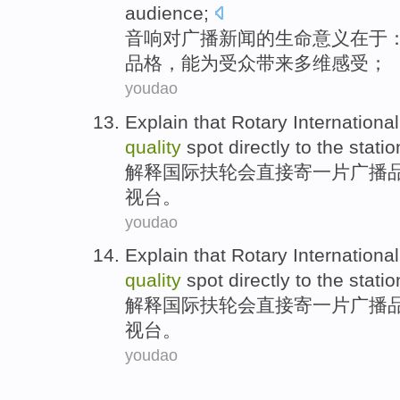
audience
;
音响
对
广播
新闻
的
生命
意义
在于
品格
，
能为
受众带来多维
感受
；
youdao
Explain
that Rotary
International
quality
spot
directly
to
the
statio
解释
国际
扶轮
会
直接
寄
一
片广播
视台
。
youdao
Explain
that Rotary
International
quality
spot
directly
to
the
statio
解释
国际
扶轮
会
直接
寄
一
片广播
视台
。
youdao