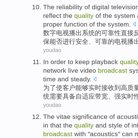
The
reliability
of
digital
televisio
reflect
the
quality
of
the system 
proper function of the system.
数字
电视
播出
系统
的
可靠性
直接
保能否进行安全、可靠的电视播
youdao
In order to
keep
playback
qualit
network
live
video
broadcast
sy
time
and
steady
.
为了
使
客户
能够实时接收到
高
质
统
需要
具备自适应带宽
、
强实时
youdao
The
vitae
significance
of
acoust
in
that the
quality
and
style
of in
broadcast
with "
acoustics
" can 