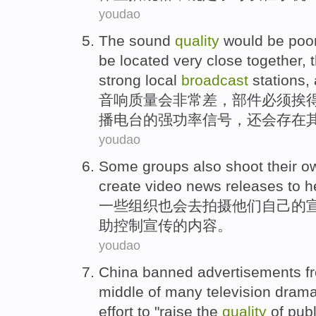
youdao
The sound
quality
would
be poo
be
located
very close
together, 
strong
local
broadcast
stations
,
音响
质量
会
非常
差，
部件
必须
挨
播
电台
的强
功率信号，
还
会存在
youdao
Some
groups
also
shoot
their
o
create
video
news releases
to
h
一些
组织
也
会去
拍摄
他们
自己的
助
控制
宣传的内容。
youdao
China
banned
advertisements
f
middle
of many
television dram
effort
to "
raise
the
quality
of
publ