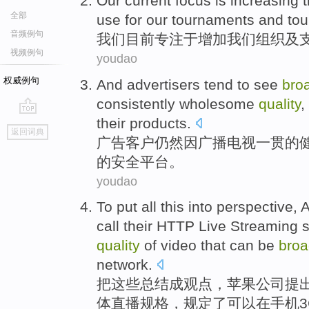
Our
current
focus
is
increasing
全部
use for
our
tournaments
and
to
音频例句
我们
目前
专注
于
增加
我们
组织
及
视频例句
youdao
权威例句
And
advertisers
tend to see
bro
consistently
wholesome
quality
,
their
products
.
go
返回词典
top
广告客户仍然因
广播
电视
一贯
的
的
安全
平台
。
youdao
To
put
all
this
into
perspective
,
A
call
their
HTTP
Live Streaming
quality
of
video
that
can be
broa
network
.
把
这些
总结
成
观点
，
苹果
公司
提
体
直播
规格
，
规定
了
可以
在
手机
3