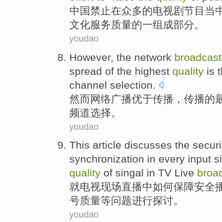
中国
禁止
在
众多
的
电视剧
节目
当
文化
服务
质量
的
一
组成
部分
。
youdao
However
, the
network
broadcast
spread
of
the
highest
quality
is 
channel
selection
.
然而
网络
广播
优于
传播
，传播
的
频道
选择
。
youdao
This article
discusses
the securi
synchronization
in every input
s
quality
of
singal
in
TV
Live
broa
就
电视
现场直播
中
如何
保障
安全
号
质量
等问题进行
探讨
。
youdao