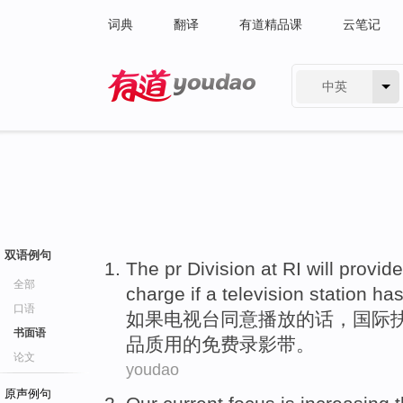
词典
翻译
有道精品课
云笔记
中英
有道 - 网易旗下搜索
双语例句
The
pr
Division
at RI
will
provide
全部
charge
if
a television station ha
口语
如果
电视台
同意
播放的话，国际
书面语
品质
用的
免费
录影带
。
论文
youdao
原声例句