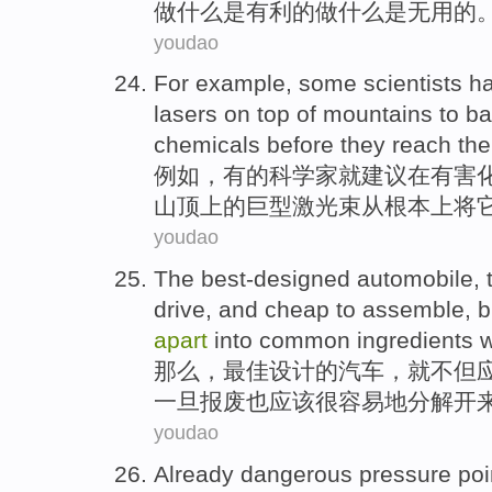
做
什么是有利的
做
什么是
无用
的
youdao
For example
,
some
scientists
h
lasers
on
top of mountains
to ba
chemicals
before
they
reach the
例如
，
有的
科学家
就
建议
在
有害
山顶
上
的
巨型
激光束
从根本上将
youdao
The
best-designed
automobile
,
drive
,
and cheap
to assemble,
b
apart
into
common
ingredients
w
那么
，
最佳
设计的
汽车
，
就
不但
一旦报废
也
应该
很容易地
分解
开
youdao
Already
dangerous
pressure
poi