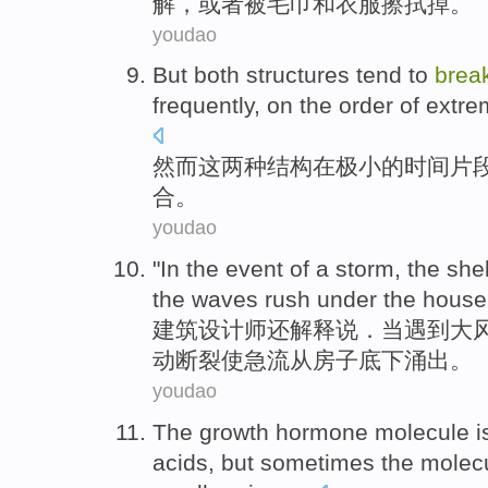
解
，
或者
被毛巾和衣服擦拭掉。
youdao
But
both
structures
tend
to
brea
frequently
,
on
the
order
of
extrem
然而
这两种
结构
在
极小
的
时间片
合
。
youdao
"In
the
event
of
a storm
,
the
she
the waves
rush
under the
house
建筑
设计师还解释说．
当遇到
大
动
断裂
使急流
从房子
底下
涌出。
youdao
The
growth
hormone
molecule
acids,
but
sometimes
the
molec