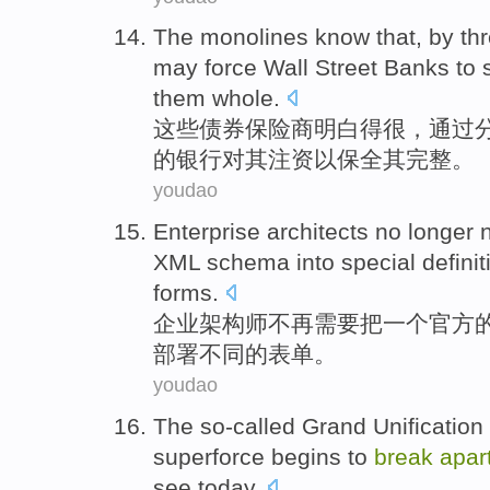
The monolines
know that
,
by
th
may
force
Wall Street
Banks
to
them
whole
.
这些
债券保险商
明白
得很，
通过
的
银行
对
其注资
以
保全
其
完整。
youdao
Enterprise
architects
no longer
XML
schema
into
special
defini
forms
.
企业
架构师
不再
需要
把
一个
官方
部署
不同
的
表单
。
youdao
The
so-called
Grand
Unification
superforce
begins to
break
apar
see
today
.