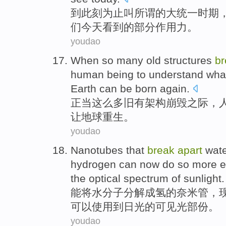
到
此刻为止
叫所谓
的
大
统一
时期
们
今天
看到
的
部分
作用力
。
youdao
When
so
many
old
structures
b
human being
to understand
wha
Earth
can
be
born again
.
正当
这么
多
旧有
架构
崩
毁之际，
让
地球
重生。
youdao
Nanotubes
that
break
apart
wat
hydrogen
can
now
do so
more ef
the optical spectrum
of
sunlight
.
能
将
水
分子
分解
成
氢
的
奈米管
，
可以
使用
到日光的可见光部份。
youdao