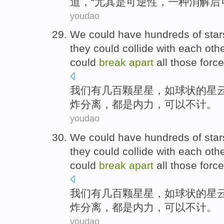
道
，“
尤其是
可逆性
，一种消解后
youdao
We
could have
hundreds of
star
they
could
collide
with each oth
could
break
apart
all
those forc
我们
有
几百
颗星星
，
如
球状
的
星
炸
分离
，
都
是
内力
，可以不计。
youdao
We
could have
hundreds of
star
they
could
collide
with each oth
could
break
apart
all
those forc
我们
有
几百
颗星星
，
如
球状
的
星
炸
分离
，
都
是
内力
，可以不计。
youdao