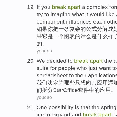
If
you
break
apart
a
complex
fo
try to
imagine
what it
would
like
component
influences
each
othe
如果
你
把
一
条
复杂
的
公式
分解
成
果
它
是一个
图表
的话会
是什么
样
的。
youdao
We
decided to
break
apart
the
a
suite
for
people
who
just
want
to
spreadsheet
to
their
application
我们
决定
为
那些
只想
向
其
应用
添
们
拆分
StarOffice
套件
中的应用。
youdao
One
possibility
is
that
the
spring
ice
to
expand and
break
apart
, 