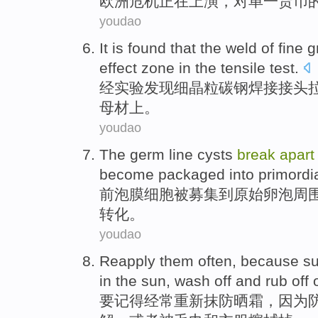
欧洲
危机
正在
上演，对
单一
货币
youdao
It is
found that
the weld
of
fine
g
effect
zone in
the
tensile
test
.
经实验
发现
细
晶粒
碳钢
焊接
接头
母材上。
youdao
The germ line
cysts
break
apart
become packaged
into
primordi
前
泡
膜
细胞
被募集
到
原始
卵泡周
转化
。
youdao
Reapply
them
often
,
because
s
in the
sun
, wash off
and rub
off
要记得
经常
重新
抹防晒霜，
因为