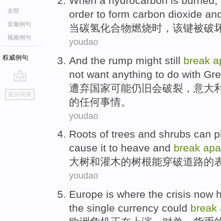
When
a
hydrocarbon
is
burned
,
全部
order to
form
carbon dioxide
an
音频例句
当
碳氢化合物
燃烧时
，
该
键
被破
视频例句
youdao
权威例句
And the
rump
might
still
break
a
not
want
anything
to do
with
Gre
遭弃国家
可能
仍旧
会
破裂
，
意大
go
返回词典
top
的
任何
事情。
youdao
Roots
of
trees
and
shrubs
can
p
cause
it to
heave
and
break
apa
大树
和
灌木
的
树根
能
穿破
道路
的
youdao
Europe
is where the
crisis
now
h
the
single
currency
could
break