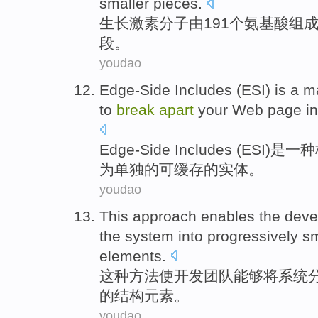
smaller
pieces
.
生长
激素
分子
由
191个
氨基酸
组
段
。
youdao
Edge-Side
Includes (
ESI
)
is
a
m
to
break
apart
your
Web page
i
Edge-Side
Includes (
ESI
)
是
一种
为
单独
的可
缓存
的实体。
youdao
This
approach
enables the
deve
the
system
into
progressively
sm
elements
.
这种
方法
使
开发
团队
能够
将
系统
的
结构
元素
。
youdao