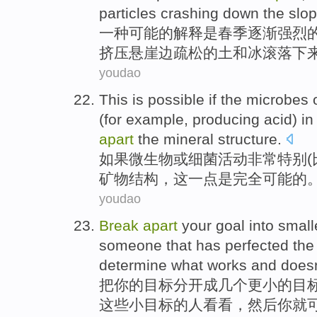
particles
crashing
down the slop
一种
可能
的
解释
是
春季
逐渐强烈
挤压悬崖边
疏松
的
土
和
冰
滚落
下
youdao
This
is
possible
if
the
microbes
(
for example
,
producing
acid
)
in
apart
the
mineral
structure
.
如果
微生物
或
细菌
活动
非常
特别
(
矿物
结构
，
这
一点是
完全可能
的
youdao
Break
apart
your
goal
into
small
someone
that
has
perfected
the
determine
what
works
and doesn
把
你
的
目标
分开
成
几个更
小
的目
这些
小目标的
人
看看，然后
你
就