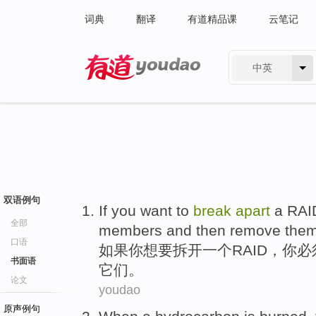
词典
翻译
有道精品课
云笔记
中英
有道 - 网易旗下搜索
双语例句
If
you
want
to
break
apart
a
RAI
全部
members
and
then
remove
the
口语
如果
你
想
要
拆开
一个
RAID
，你
必
书面语
它们。
论文
youdao
原声例句