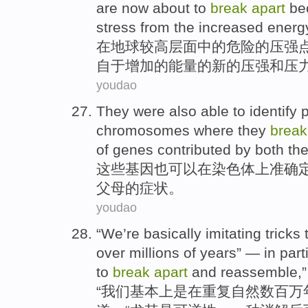
are now about
to
break
apart
be
stress
from
the
increased
energ
在
地球
较高
层面
中的
危险
的
压强
自
于增加的能量的
新的
压强
和
压
youdao
They
were
also
able
to identify
p
chromosomes
where they
brea
of
genes
contributed
by both th
这些
基因
也
可以
在
染色体
上
准确
父母
的
症状。
youdao
“
We
’re basically imitating
tricks
over
millions of
years
” —
in part
to
break
apart
and
reassemble
,
“
我们
基本上是
在重复
自然
数百万