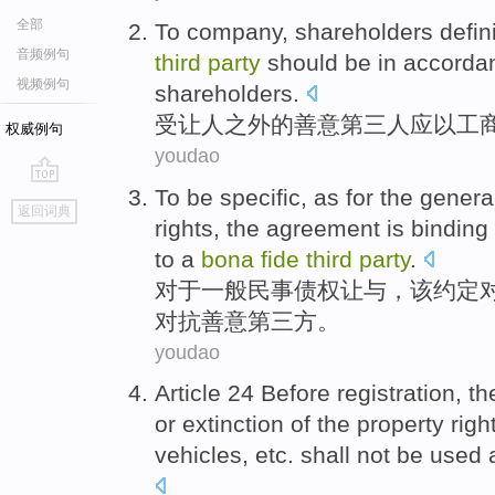
全部
To company,
shareholders
defin
音频例句
third
party
should be
in accord
视频例句
shareholders.
受让人之外
的
善意
第三
人
应
以
工
权威例句
youdao
To be specific, as
for
the
genera
go
返回词典
top
rights,
the agreement
is
binding
to a
bona
fide
third
party
.
对于
一般
民事
债权让与，
该
约定
对抗善意
第三
方
。
youdao
Article 24
Before registration
,
th
or
extinction
of
the
property righ
vehicles
,
etc.
shall not be
used 