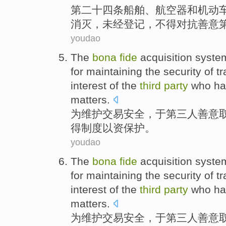
第二十四
条
船舶
、
航空器
和
机动
消灭
，
未经
登记，
不得
对抗
善意
youdao
The
bona
fide
acquisition
syste
for
maintaining
the
security
of
t
interest of
the
third
party
who
h
matters.
为
维护
交易
安全
，
于
第三
人
善意
得
制度
以
资
保护
。
youdao
The
bona
fide
acquisition
syste
for
maintaining
the
security
of
t
interest of
the
third
party
who
h
matters.
为
维护
交易
安全
，
于
第三
人
善意