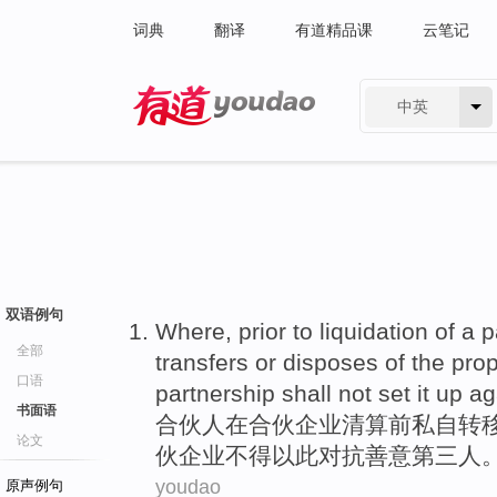
词典
翻译
有道精品课
云笔记
中英
有道 - 网易旗下搜索
双语例句
Where,
prior
to
liquidation
of a
p
全部
transfers
or
disposes
of
the
prop
口语
partnership shall not set it up a
书面语
合伙人
在
合伙
企业
清算
前
私自
转
论文
伙企业
不得
以此对抗
善意第三人
youdao
原声例句