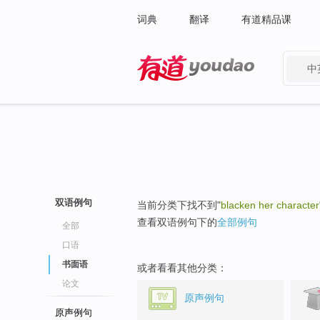
词典
翻译
有道精品课
中
有道 - 网易旗下搜索
双语例句
当前分类下找不到"
blacken her character
查看双语例句下的
全部例句
全部
口语
书面语
或者看看其他分类：
论文
原声例句
原声例句