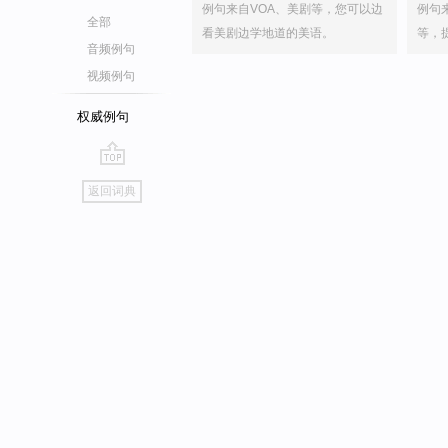
例句来自VOA、美剧等，您可以边
例句
全部
看美剧边学地道的美语。
等，
音频例句
视频例句
权威例句
go
返回词典
top