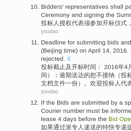
Bidders'
representatives
shall
pa
Ceremony
and
signing
the Summ
投标人
授权
代表
须
参加
开标
仪式
youdao
Deadline
for submitting
bids
an
(
Beijing
time) on
April
14
, 2016.
rejected
.
投标
截止
及
开标
时间
： 2016年
4
间）；逾期送达的恕不
接纳
（投
文档文件一份）。欢迎投标人代
youdao
If
the Bids
are
submitted
by a
sp
Courier
number
must be
inform
lease
4
days
before
the
Bid
Ope
如果
通过
派专人递送
的特快
专递