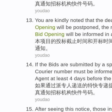
真
通知
招标机构
快件
号码
。
youdao
You are kindly noted that the
de
Opening
will
be
postponed
, the
Bid
Opening
will be
informed
in 
本项目的
投标
截止时间
和
开标
时
通知
。
youdao
If
the
Bids
are
submitted
by
a sp
Courier
number
must be
inform
Agent
at least
4
days
before
th
如果
通过
派专人
递送的
特快
专递
真
通知
招标
机构快件
号码
。
youdao
After
seeing
this
notice
,
those in