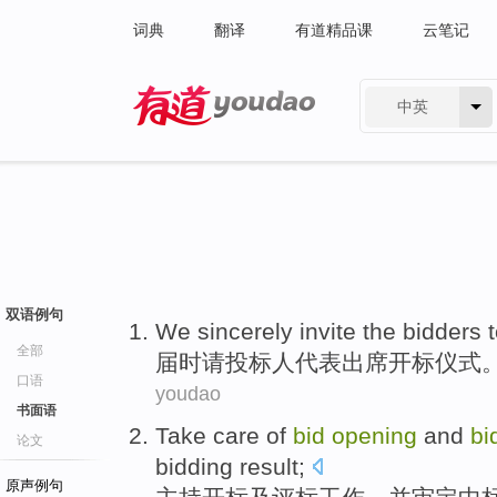
词典
翻译
有道精品课
云笔记
中英
有道 - 网易旗下搜索
双语例句
We sincerely
invite
the bidders
全部
届时
请
投标人
代表
出席
开标
仪式
口语
youdao
书面语
Take
care of
bid
opening
and
bi
论文
bidding
result
;
原声例句