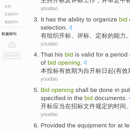
主持
开标
及
评标
工作，
并
审定
中
全部
youdao
音频例句
It has
the
ability
to
organize
bid
视频例句
selection.
权威例句
有
组织
开标
、
评标
、定标
的
能力
youdao
go
That his
bid
is
valid
for
a period
返回词典
top
of
bid
opening
.
本
投标
有效期
为
自
开标日起(有效
youdao
Bid
opening
shall be
done
in
pub
specified
in the
bid
documents
.
开标
应当
在
招标
文件
规定
的
时间
youdao
Provided
the
equipment
for
at l