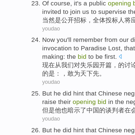
Of course
, it
's
a
public
opening
invited to
join us to
supervise th
当然
是
公开
招标
，
全体
投标人
将
youdao
Now
you'll remember
from
our
d
invocation
to
Paradise
Lost,
that
making: the
bid
to be first.
现在
从
我们
对
失
乐园
开篇
，
的
讨
的是：，
敢为天下先
。
youdao
But
he
did
hint that
Chinese
neg
raise their
opening
bid
in
the ne
但是
他
也
暗示
了
中国
的
谈判者
在
youdao
But
he
did
hint that
Chinese
neg