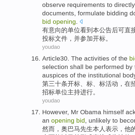
observe
requirements
to
directly
documents
, formulate
bidding
d
bid
opening
.
有
意向
的
单位
看到
本
公告
后
可
直
投标
文件，
并
参加
开标
。
youdao
Article30
. The
activities
of the
b
selection shall be performed
by 
auspices
of
the
institutional bod
第三十
条
开标
、标、标
活动
，
在
招标
单位
主持进行
。
youdao
However
,
Mr Obama
himself ac
an
opening
bid
,
unlikely
to
bec
然而
，
奥
巴马先生
本人
表示，
他