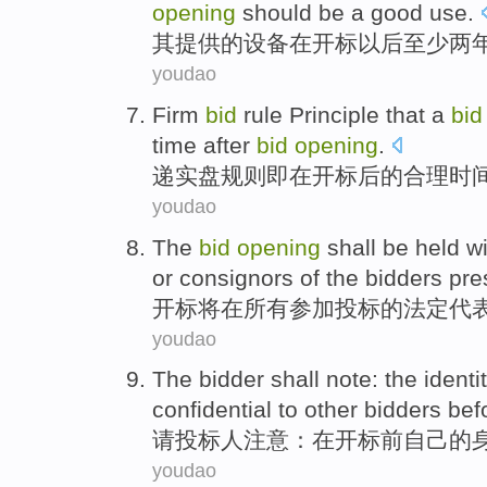
opening
should be
a good
use
.
其提供
的
设备
在
开标
以后
至少
两
youdao
Firm
bid
rule
Principle
that
a
bid
time
after
bid
opening
.
递
实
盘
规则
即
在
开标
后
的
合理
时
youdao
The
bid
opening
shall be
held
wi
or
consignors of
the
bidders
pre
开标
将
在
所有
参加
投标
的
法定
代
youdao
The
bidder
shall
note
: the
identi
confidential
to
other
bidders
bef
请
投标人
注意
：在
开标
前
自己
的
youdao