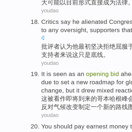
大
可能以目前形式直接
成为
法律
youdao
Critics
say
he
alienated
Congre
to
any
oversight
,
supporters
that
批评者
认为
他
最初
坚决
拒绝
屈服
支持者
来说
这
只是
底线。
youdao
It
is seen
as
an
opening
bid
ahe
due to
set
a
new
roadmap
for
gl
change
,
but
it drew
mixed react
这
被
看作即将到来
的
哥本哈根
峰
反对
气候
改变
制定
一
个
新的
路线
youdao
You
should pay
earnest
money t