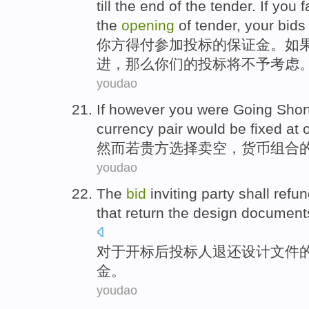
till the end
of
the
tender
.
If
you
f
the
opening
of
tender, your
bids
你
方
得
付
参加
投标
的
保证金
。
如
进
，那么
你们
的
投标
将
不予考虑
youdao
If
however
you
were Going Shor
currency
pair
would be
fixed at
然而
若
贵方
选择
卖空
，
货币
组合
youdao
The
bid
inviting party
shall
refun
that
return
the
design
document
对于开标
后
投标人
退还
设计
文件
金
。
youdao