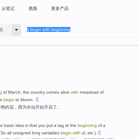
云笔记
惠惠
更多产品
英
g
of
March
, the country comes alive
with
meadows of
ls
begin
to
bloom
.
鲜艳
的
花
，
因为
水仙
开始
开花了
。
he
basic
idea
is
that you
put
a
tag
at
the
beginning
of a
(
So
all
unsigned
long
variables
begin
with
ul
, etc.)