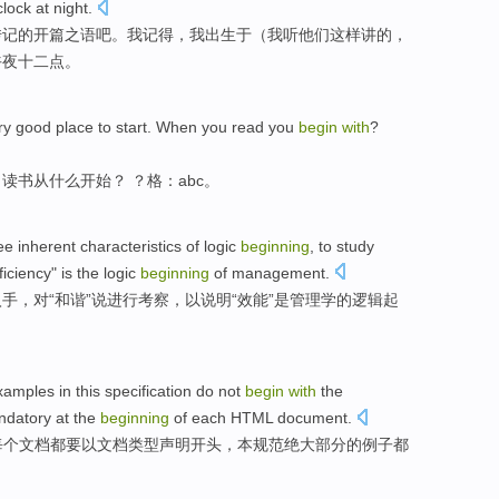
clock at
night.
传记
的
开篇之语吧。
我
记得，我
出生于
（我听他们
这样
讲的，
午夜
十二点
。
ry
good
place to start. When
you read
you
begin
with
?
。
读书
从什么开始？ ？
格
：abc。
ee
inherent
characteristics
of
logic
beginning
,
to
study
ficiency
"
is
the logic
beginning
of
management
.
入手，
对
“
和谐
”说
进行
考察
，以
说明
“
效能
”
是
管理学
的逻辑起
xamples
in
this
specification
do not
begin
with
the
ndatory at the
beginning
of
each
HTML
document
.
每个
文档
都要
以
文档
类型
声明
开头
，
本
规范
绝大
部分
的
例子
都