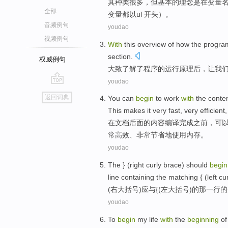
其种类
很多
，
但
基本
的
理念
是
在
变量
全部
变量
都
以
ul 开头
）。
音频例句
youdao
视频例句
With
this
overview
of
how
the
progra
section
.
权威例句
大致了解
了
程序
的
运行原理后
，
让
我
youdao
go
返回词典
You can
begin
to
work
with
the
conte
top
This makes
it
very
fast
,
very
efficient
在
文档后面
的
内容
编译完成
之前
，
可
常
高效
、非常节省地
使用
内存。
youdao
The } (
right
curly
brace
)
should
begin
line containing the matching { (
left
cur
(
右
大
括号
)
应
与
{(
左
大括号)
的
那
一
行
的
youdao
To
begin
my
life
with
the
beginning
of