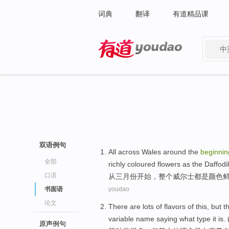
词典
翻译
有道精品课
中
有道 - 网易旗下搜索
双语例句
All across
Wales
around
the
beginnin
全部
richly
coloured
flowers
as
the
Daffodi
口语
从
三月份
开始，
整个
威尔士
都是
颜色
书面语
youdao
论文
There
are lots
of
flavors
of
this,
but
t
variable
name
saying
what
type
it
is. 
原声例句