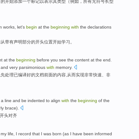
名
的
开始
添加
一个
标记
以
表示
其
类型
（例如，
所有
无
符号
长型
m
works
,
let
's
begin
at
the
beginning
with
the
declarations
们从
带有
声明
部分
的
开头
位置开始学习。
nt
at the
beginning
before
you see the content
at
the end.
, and
very
parsimonious
with
memory
.
以
先
处理
已编译好的文档前面的内容,
从而
实现
非常
快速
、非
a
line
and
be
indented
to align
with
the
beginning
of
the
ly brace).
开头
对齐
my
life
,
I
record
that
I
was born
(
as
I
have
been informed