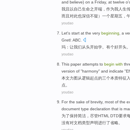
and
believe
) on
a
Friday
, at
twelve o'
我
且
以
自己
生命
之
开端
，
作为
我
人生
而且
对此
也
深信不疑
）
一个
星期五
，
youdao
Let
's
start
at the very
beginning
,
a
ve
Gretl
:
ABC
.
玛：
让
我们
从头
开始
学。
有
个
好
开头
youdao
This paper
attempts to
begin
with
thr
version
of
"
harmony
" and
indicate
"
Ef
本文
力图
从
逻辑
起点
的
三个
本质
特征
点。
youdao
For the sake
of
brevity
,
most
of
the
e
document
type
declaration
that is ma
为了
保持
简洁
，尽管
HTML
DTD要求
没有
对文档类型声明进行了省略。