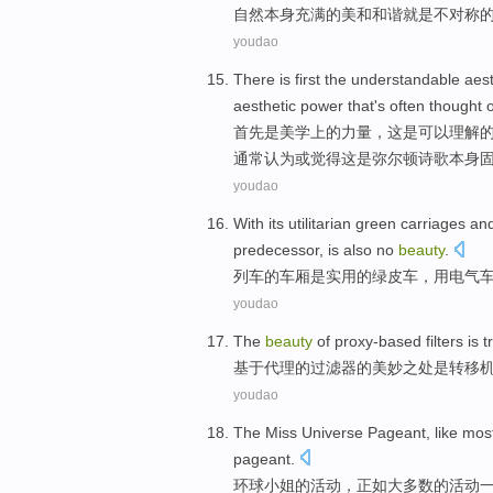
自然
本身
充满
的
美
和
和谐
就是
不
对称
youdao
There
is first
the
understandable
aest
aesthetic
power
that
's
often thought
首先
是
美学
上
的
力量
，
这
是可以理解
通常
认为
或
觉得
这是弥尔顿诗歌本身
youdao
With its
utilitarian
green
carriages
an
predecessor
,
is also
no
beauty
.
列车
的车厢
是实用
的
绿
皮车，
用电气
youdao
The
beauty
of
proxy-based filters
is
t
基于代理
的
过滤器
的
美妙之处
是
转移
youdao
The
Miss
Universe
Pageant
,
like
mos
pageant.
环球
小姐
的活动，
正如
大多数
的活动