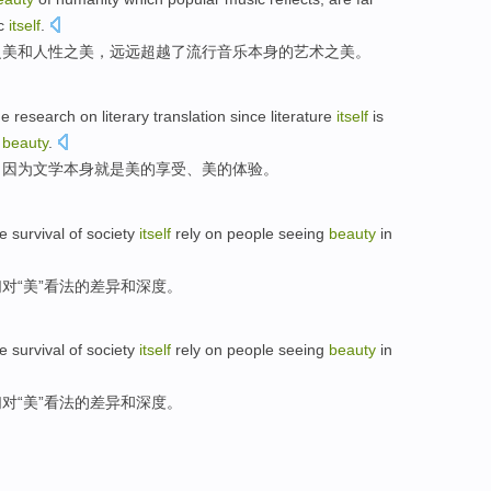
ic
itself
.
之美
和
人性
之美，
远远
超越了
流行音乐
本身
的
艺术
之美。
he
research
on
literary
translation
since
literature
itself
is
f
beauty
.
，
因为
文学
本身
就是
美的享受、美的
体验
。
he
survival
of
society
itself
rely on
people
seeing
beauty
in
们
对“美”看法的
差异
和
深度
。
he
survival
of
society
itself
rely on
people
seeing
beauty
in
们
对“美”看法的
差异
和
深度
。