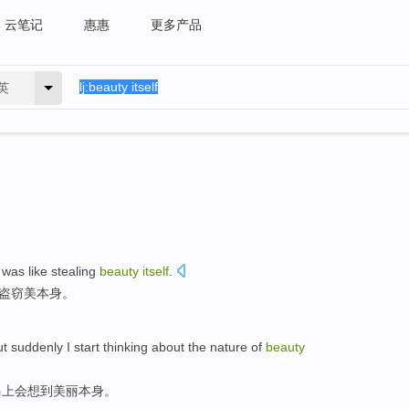
云笔记
惠惠
更多产品
英
was like stealing
beauty
itself
.
盗窃
美
本身
。
ut
suddenly
I
start
thinking about
the nature of
beauty
马上会
想到
美丽
本身。