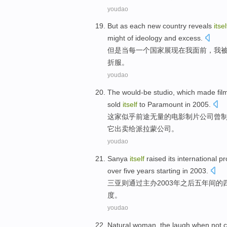
youdao
But
as
each
new
country
reveals
itsel
might
of
ideology
and
excess
.
但是
当
每一
个
国家
展现
在
我
面前，我
折服
。
youdao
The would-be
studio
, which
made
fil
sold
itself
to
Paramount
in 2005.
这家
似乎前途无量的
电影制片
公司曾
它
出卖
给派拉蒙公司。
youdao
Sanya
itself
raised
its
international
pr
over
five
years
starting in 2003.
三亚
则
通过
主办
2003年
之后
五
年间
的
度
。
youdao
Natural
woman
,
the
laugh
when
not
c