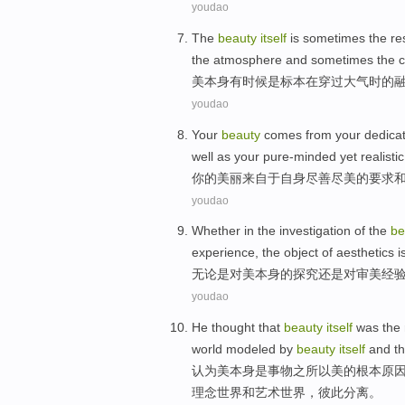
youdao
The
beauty
itself
is
sometimes
the
re
the
atmosphere
and sometimes
the 
美
本身
有时候
是
标本
在
穿过
大气
时
的
youdao
Your
beauty
comes from
your dedica
well as your
pure-minded
yet
realistic
你
的
美丽
来自
于
自身
尽善尽美
的
要求
youdao
Whether
in
the
investigation
of
the
be
experience
, the
object
of
aesthetics
i
无论是
对
美
本身
的
探究
还是
对
审美
经
youdao
He thought that
beauty
itself
was
the
world
modeled
by
beauty
itself
and t
认为
美
本身
是
事物
之所以
美的
根本原
理念世界
和
艺术世界，
彼此分离
。