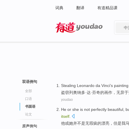
词典
翻译
有道精品课
中
有道 - 网易旗下搜索
双语例句
Stealing
Leonardo da Vinci's
painting
全部
盗窃
列奥纳多·达·
芬奇
的
画作
，无异于
口语
youdao
书面语
He
or
she
is not
perfectly
beautiful
,
b
论文
itself
.
他
或
她
并
不是
无瑕疵
的漂亮
，
但是
我
原声例句