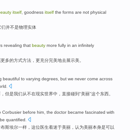
beauty
itself
,
goodness
itself
the forms
are not
physical
它们
并
不是
物理
实体
ys
revealing that
beauty
more
fully
in an
infinitely
掘
更多
的
方式方法
，
更
充分
完美地去
展示
美
。
g
beautiful
to
varying
degrees
,
but
we
never
come across
rld
.
丽
，
但是
我们
从不
在
现实
世界
中，直接
碰到
“
美丽
”这个东西。
e
Corbusier
before
him,
the doctor
became fascinated with
 be
quantified
.
考布斯埃尔一样，
这位
医生
着迷
于
美丽
，
认为
美丽
本身
是
可以