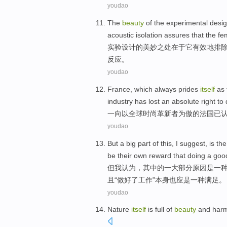
youdao
The
beauty
of the
experimental
desi
acoustic
isolation
assures that
the
fe
实验
设计
的
美妙之
处在于
它
有效地
排
反应
。
youdao
France
, which
always
prides
itself
as 
industry
has
lost
an
absolute
right
to
一向
以
全球
时尚
革新者
为傲
的
法国
已
youdao
But
a
big part
of
this,
I
suggest
,
is
th
be their own
reward
that doing a
goo
但
我
认为
，其中
的
一
大部分
原因
是
一
且“
做好
了
工作
”本身也
应
是一种
满足
。
youdao
Nature
itself
is full
of
beauty
and
harm