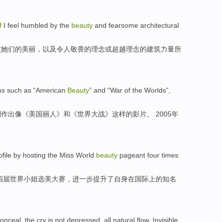
f
I
feel humbled
by
the
beauty
and
fearsome
architectural
被
她们
的
美丽
，
以及
令人
敬畏
的
理念
或超越理念的
建筑
力量
所
ms
such
as
“
American
Beauty
”
and
“
War
of
the
Worlds
”,
制作出
像
《
美国
丽人
》
和
《
世界
大战
》
这样
的
影片
。 2005年
ofile
by
hosting
the
Miss
World
beauty
pageant
four
times
四
届
世界
小姐
选美
大赛，
进一步提升了
自身
在
国际
上的
知名
onceal
, the
cry
is not
depressed
,
all
natural flow.
Invisible