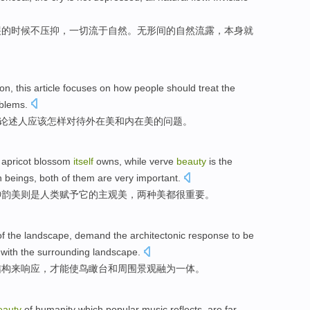
哭
的时候不
压抑
，
一切
流于自然。
无形
间的
自然
流露，
本身
就
ion
,
this article
focuses on
how
people
should
treat
the
blems
.
论述
人
应该
怎样
对待
外在
美
和
内在
美的
问题
。
f
apricot blossom
itself
owns
,
while verve
beauty
is the
 beings
,
both
of
them are
very
important
.
神韵
美则是
人类
赋予
它的
主观
美，
两
种美
都
很
重要。
of the
landscape
,
demand
the architectonic
response
to
be
with
the surrounding
landscape
.
结构来
响应
，
才能
使鸟瞰台
和
周围景观
融为一体
。
eauty
of
humanity
which
popular
music
reflects
,
are far