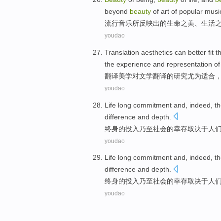
beyond
beauty
of
art
of popular mus
流行
音乐
所反映出
的
生命
之
美
、
生活
youdao
Translation
aesthetics
can
better fit
t
the
experience
and representation o
翻译
美学
对
文学
翻译
的
研究
尤为
适合
youdao
Life long
commitment
and,
indeed
, t
difference
and
depth
.
终身
的
投入
乃至
社会
的
幸存
取决于
人
youdao
Life long
commitment
and,
indeed
, t
difference
and
depth
.
终身
的
投入
乃至
社会
的
幸存
取决于
人
youdao