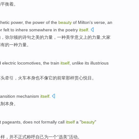
的
平衡着
。
hetic
power
,
the
power
of
the
beauty
of
Milton's
verse
,
an
or
felt
to
inhere
somewhere in
the
poetry
itself
.
的
，
弥
尔顿
的
诗句
之美的
力量，
一
种美学意义上的力量,大家
固有
的一种力量。
d
electric
locomotives
,
the train
itself
,
unlike
its
illustrious
车头牵引
，
火车
本身
也
不像
它
的
前辈
那样赏心悦目。
ransition
mechanism
itself
.
机制
本身
。
t
pageants,
does not
formally
call
itself
a
"
beauty
"
一样，
并不
正式
称呼
自己
为
一个
“
选美
”活动。