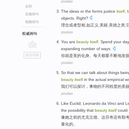
youdao
全部
The
ideas
or
the
forms
justice
itself
,
音频例句
objects
. Right?
视频例句
理念
或者
型
相,如
正义
,
美丽
,
美德之类
,
youdao
权威例句
You
are
beauty
itself
.
Spend
your da
expanding
number
of
ways
.
go
返回词典
你
就是
美的
化身
。
每天
都要不断地
发
top
youdao
So that
we can
talk
about things bein
beauty
itself
in
the
actual empirical
wo
我们
可以
探讨
，
事物
的
不同
程度
的
美
youdao
Like
Euclid
,
Leonardo da Vinci
and
L
the possibility
that
beauty
itself
could
像
她
之前
的
尤克
立德、
达芬奇
还有
勒
量化的。