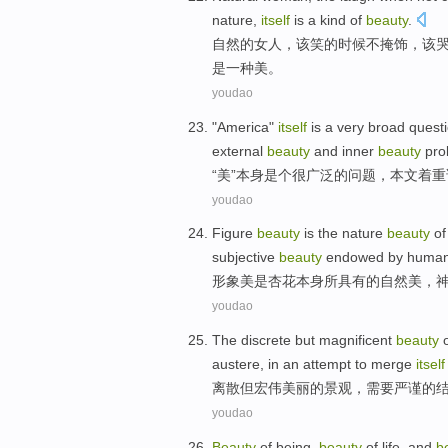
nature
,
itself
is
a
kind of
beauty
.
自然
的
女人
，
该
笑
的
时候
不
掩饰
，该
是
一
种
美
。
youdao
"
America
"
itself
is a
very
broad
quest
external
beauty
and
inner
beauty
pro
“
美
”
本身
是个
很
广泛
的
问题
，
本文
着重
youdao
Figure
beauty
is
the
nature
beauty
o
subjective
beauty
endowed by
human
形象
美
是
杏花
本身
所
具有
的
自然美
，
youdao
The discrete
but
magnificent
beauty
austere
, in an attempt to
merge
itself
离散
但
宏伟
美丽
的
景观
，
需要
严谨的
youdao
Beauty
of
being
,
beauty
of
life
,
and
b