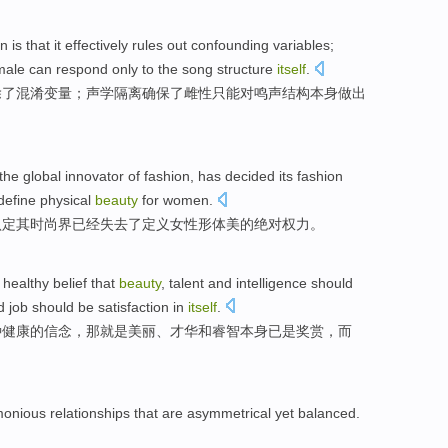
gn
is that
it
effectively
rules out
confounding
variables
;
male
can
respond
only
to the
song
structure
itself
.
除
了
混淆
变量
；
声学
隔离
确保
了
雌性
只能
对
鸣声
结构
本身
做出
the
global
innovator
of
fashion
,
has
decided
its
fashion
define
physical
beauty
for
women
.
认定
其
时尚
界
已经
失去
了
定义
女性形体美的
绝对
权力
。
e
healthy
belief
that
beauty
,
talent
and
intelligence
should
d
job
should be
satisfaction
in
itself
.
种
健康
的
信念
，
那
就是美丽
、
才华
和
睿智
本身
已是
奖赏
，而
onious relationships
that are
asymmetrical yet
balanced
.