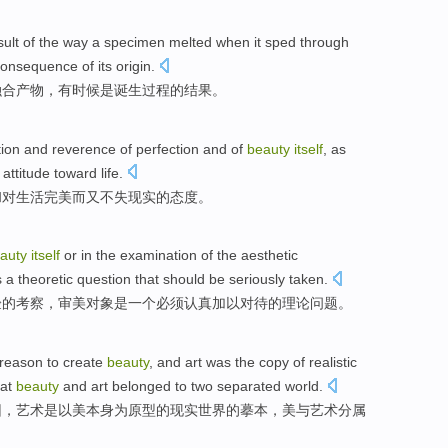
sult
of
the way a
specimen
melted
when it
sped
through
consequence
of
its origin.
融合
产物
，有时候是诞生过程的
结果
。
tion and reverence
of
perfection
and
of
beauty
itself
, as
attitude toward
life
.
和
对
生活
完美而又不失
现实
的态度。
auty
itself
or
in
the examination
of the
aesthetic
s
a
theoretic
question
that
should be
seriously
taken.
验
的
考察
，
审美
对象
是
一个
必须
认真
加以对待
的
理论
问题
。
 reason
to create
beauty
, and
art
was the copy
of
realistic
hat
beauty
and
art
belonged to two
separated
world
.
因，
艺术
是以美本身为原型的
现实
世界
的
摹本
，美
与
艺术
分属