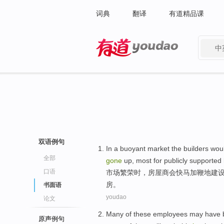
词典
翻译
有道精品课
中
有道 - 网易旗下搜索
双语例句
In a
buoyant
market
the
builders wou
全部
gone
up,
most
for
publicly supported
口语
市场
繁荣时，
房屋
商会
快马
加鞭
地建
房。
书面语
youdao
论文
Many
of
these
employees
may
have 
原声例句