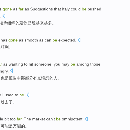
s
gone
as
far
as
Suggestions that
Italy
could
be
pushed
.
继承
组织
的
建议
已经
越来越多。
has
gone
as
smooth
as
can
be
expected
.
样
顺利
。
ar
as
wanting
to
hit someone,
you
may
be
among
those
ngry
.
少
也是
报告
中
那部分
有点
愤怒
的
人
。
e I
used
to
be
.
的
过去
了。
tle bit
too
far
. The
market
can't
be
omnipotent
.
不
可能是
万能的
。