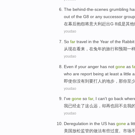
The
behind-the-scenes
grumbling
ha
out
of the
G8
or
any
successor
group
在
幕后
抱怨
将
意大利
赶
出
G 8
或是
其他
youdao
So
far
travel
in
the
Year
of the
Rabbit
从
现在
看来，
在
兔
年
的
旅行
和
预期
一
youdao
Even if
your
anger
has not
gone
as
f
who
are
report
being
at least
a little
a
即使
你
没有
到
要打人
的
地步
，
那
你
至
youdao
I
've
gone
so
far
,
I
can
't
go
back
wher
我
已经
走了
这么
远
，
却
再也
回
不
去
我
youdao
Deregulation
in the
US
has
gone
a
lit
美国
放松
监管的做法
有些
过度
。
市场