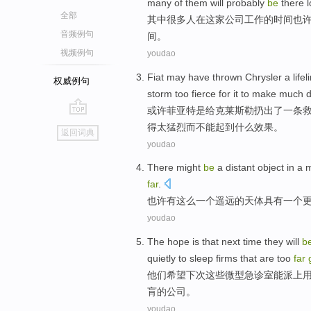
many of
them
will
probably
be
there
全部
其中
很多
人
在
这家公司
工作
的
时间
也
音频例句
间。
视频例句
youdao
Fiat
may
have thrown
Chrysler
a
lifel
权威例句
storm
too
fierce
for
it to make
much d
或许
菲亚特
是
给
克莱斯勒
扔出
了一
条
go
得
太
猛烈而不能起到什么效果。
返回词典
top
youdao
There
might
be
a
distant
object
in a
far
.
也许
有
这么
一
个
遥远
的
天体
具有一个
youdao
The
hope
is that
next time
they
will
b
quietly
to sleep
firms
that are too
far
他们
希望
下次
这些
微型急诊室
能
派上
肓
的
公司
。
youdao