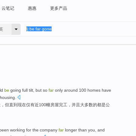
云笔记
惠惠
更多产品
英
ld
be
going full tilt,
but
so
far
only
around
100
homes
have
 housing.
设，
但
直到
现在
仅有
近
100幢房屋完工，并且
大多数
的
都
是
公
been
working
for the
company
far
longer
than
you
,
and