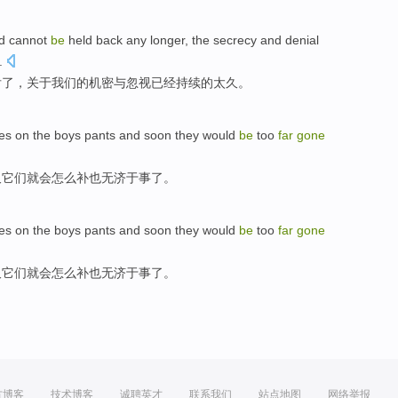
nd
cannot
be
held
back
any longer
,
the
secrecy
and
denial
.
后了
，
关于
我们
的
机密
与
忽视
已经
持续的太久。
hes
on
the
boys
pants
and soon
they
would
be
too
far
gone
久
它们
就
会怎么补
也
无济于事了
。
hes
on
the
boys
pants
and soon
they
would
be
too
far
gone
久
它们
就
会怎么补
也
无济于事了
。
方博客
技术博客
诚聘英才
联系我们
站点地图
网络举报