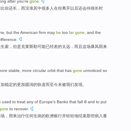
long
after
you’re
gone
.
许
比
你
还长，
而
没准
其中
很多人
在
你离开以后还
会
待很
长
时
ine
,
but
the American firm
may
be
too
far
gone
,
and
the
ifference
.
救生索
，
但是
克莱斯勒
可能
已经差的
太远
，
而且
这场
暴风雨来
more
stable
, more
circular
orbit
that has
gone
unnoticed
so
更加
稳定
的更加
圆润
的
轨道
而
至今
未被我们发现。
e
used to
treat
any
of
Europe's
Banks
that
fall ill
and
to put
gone
to recover.
用场，
用来
治疗
任何
生病
的
欧洲
银行
并
轻轻地
结束那些病入膏