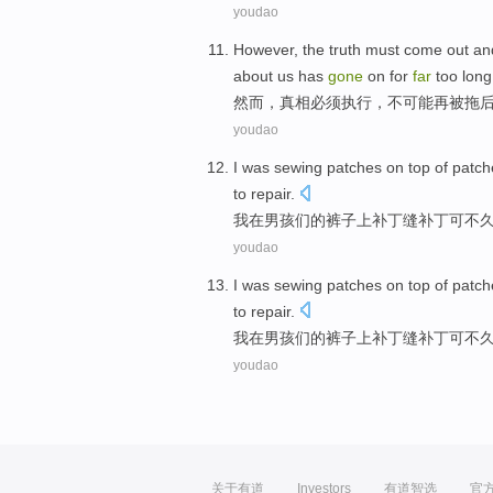
youdao
However
,
the truth
must come
out a
about
us
has
gone
on for
far
too
long
然而
，
真相
必须
执行，
不可能
再
被
拖
youdao
I
was
sewing
patches
on
top of patc
to repair.
我
在
男孩们
的
裤子
上
补丁
缝
补丁可
不
youdao
I
was
sewing
patches
on
top of patc
to repair.
我
在
男孩们
的
裤子
上
补丁
缝
补丁可
不
youdao
关于有道
Investors
有道智选
官