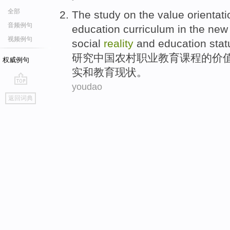
全部
The study on
the
value
orientati
音频例句
education
curriculum
in the new
视频例句
social
reality
and
education
stat
研究
中国
农村
职业
教育
课程
的
价
权威例句
实
和
教育现状。
youdao
go
返回词典
top