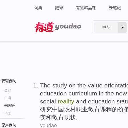
词典
翻译
有道精品课
云笔记
中英
有道 - 网易旗下搜索
双语例句
The study on
the
value
orientati
全部
education
curriculum
in the new
口语
social
reality
and
education
stat
书面语
研究
中国
农村
职业
教育
课程
的
价
论文
实
和
教育现状。
youdao
原声例句