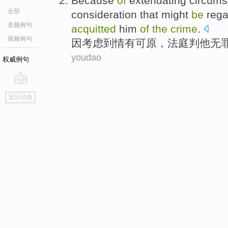
Because
of
extenuating
circumst
全部
consideration
that might
be
rega
音频例句
acquitted
him
of
the
crime
.
视频例句
因
考虑
到
情有可原
，
法庭
判他
无
youdao
权威例句
go
返回词典
top