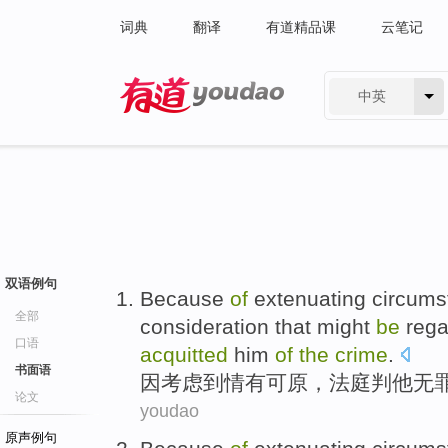
词典
翻译
有道精品课
云笔记
中英
有道 - 网易旗下搜索
双语例句
Because
of
extenuating
circumst
全部
consideration
that might
be
rega
口语
acquitted
him
of
the
crime
.
书面语
因
考虑
到
情有可原
，
法庭
判他
无
论文
youdao
原声例句