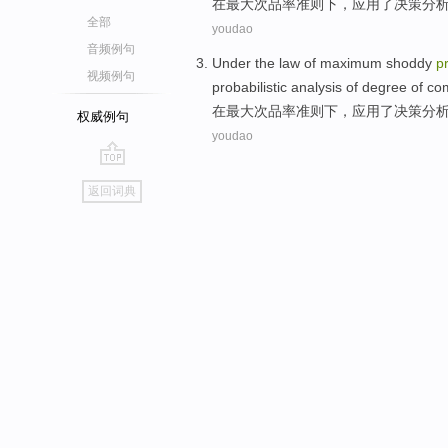
在
最大
次品
率
准则
下
，
应用
了
决策
分
全部
youdao
音频例句
Under the
law
of
maximum
shoddy
pr
视频例句
probabilistic
analysis
of
degree of co
在
最大
次品
率
准则
下
，
应用
了
决策
分
权威例句
youdao
go
返回词典
top