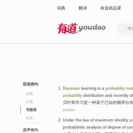
词典
翻译
有道精品课
中
有道 - 网易旗下搜索
双语例句
Bayesian
learning
is
a
probability
met
全部
probability
distribution
and
recently
o
口语
贝
叶斯
学习
是
一种
基于
已知
的
概率
分
书面语
youdao
论文
Under the
law
of
maximum
shoddy
pr
probabilistic
analysis
of
degree of co
原声例句