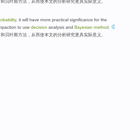
析
和
贝叶斯
方法
，从而使本文
的
分析
研究
更具
实际
意义
。
obability
, it will have more
practical
significance
for
the
mpaction to
use
decision
analysis
and
Bayesian
method
.
析
和
贝叶斯
方法
，从而使本文
的
分析
研究
更具
实际
意义
。