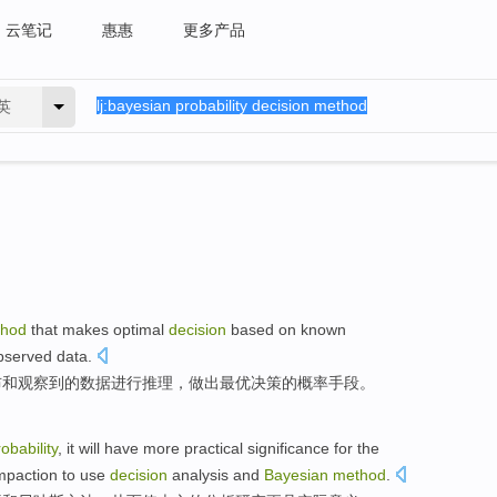
云笔记
惠惠
更多产品
英
hod
that
makes
optimal
decision
based on
known
bserved
data
.
布
和
观察
到的
数据
进行推理，
做出
最优
决策
的概率
手段
。
obability
, it will have more
practical
significance
for
the
mpaction to
use
decision
analysis
and
Bayesian
method
.