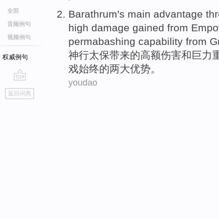
全部
Barathrum
's main
advantage
th
音频例句
high
damage
gained from Empo
视频例句
permabashing capability from
G
神行太保
带来的高额
伤害
和
巨力
权威例句
戏
始终的两
大
优势
。
youdao
go
返回词典
top