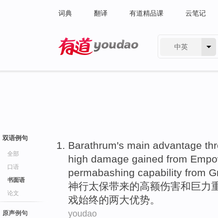
词典
翻译
有道精品课
云笔记
中英
有道 - 网易旗下搜索
双语例句
Barathrum
's main
advantage
th
全部
high
damage
gained from Empo
口语
permabashing capability from
G
书面语
神行太保
带来的高额
伤害
和
巨力
论文
戏
始终的两
大
优势
。
youdao
原声例句