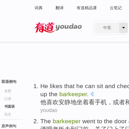
词典
翻译
有道精品课
云笔记
中英
有道 - 网易旗下搜索
双语例句
He
likes
that he
can sit
and
che
全部
up the
barkeeper
.
口语
他
喜欢
安静地
坐
着
看
手机
，或者
书面语
youdao
论文
The
barkeeper
went
to
the door
原声例句