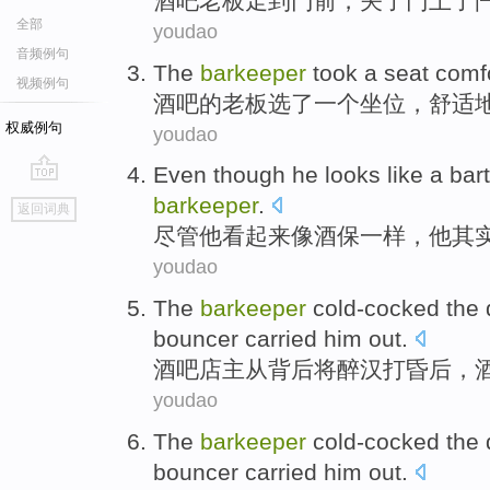
酒吧
老板
走
到
门前
，
关
了门上了
全部
youdao
音频例句
The
barkeeper
took a
seat
comf
视频例句
酒吧的
老板
选了一个
坐位
，
舒适
权威例句
youdao
Even though
he
looks
like
a bar
go
barkeeper
.
返回词典
top
尽管
他
看起来
像
酒
保一样，他
其
youdao
The
barkeeper
cold-cocked the 
bouncer
carried
him
out
.
酒吧
店主
从
背后
将
醉汉
打昏后，
youdao
The
barkeeper
cold-cocked the 
bouncer
carried
him
out
.