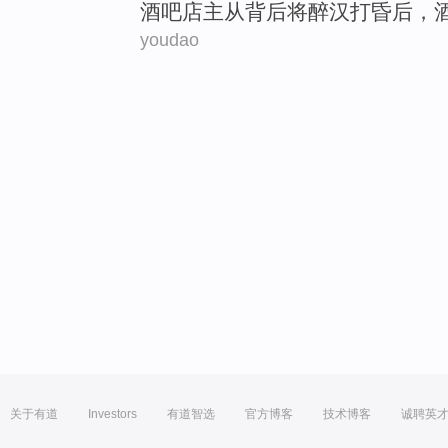
酒吧
店主
从
背后
将
醉汉
打昏后，
youdao
关于有道
Investors
有道智选
官方博客
技术博客
诚聘英