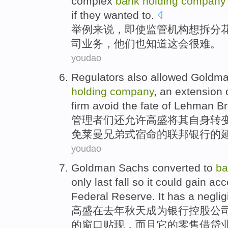
complex
bank
holding
company
if
they
wanted
to
.
举例
来说，
即使
监管机构
想
拆分
司
业务
，
他们
也
知道
这会
很难
。
youdao
Regulators
also
allowed
Goldm
holding
company
,
an
extension
firm
avoid
the
fate
of
Lehman
Br
管理者们
还
允许
高盛
将
其
自身
转
免
莱曼兄弟式
宿命
的
联邦
银行的
youdao
Goldman Sachs converted
to
ba
only
last
fall
so
it
could
gain acc
Federal Reserve
.
It
has a
neglig
高盛
在
去年
秋天
成为
银行
控股
公
的窗口贴现，而且
它
的零售借贷