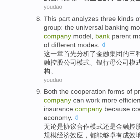
youdao
This
part
analyzes
three
kinds
o
group
: the
universal
banking
mo
company
model
,
bank
parent
m
of different
modes
.
这
一章
首先
分析
了
金融
集团
的
三
融
控股
公司
模式、
银行
母公司
模
构
。
youdao
Both the
cooperation
forms
of
p
company
can work
more efficien
insurance
company
because coop
economy
.
无论是
协议
合作
模式
还是
金融
控
规模
经济效应，都能够卓有成效