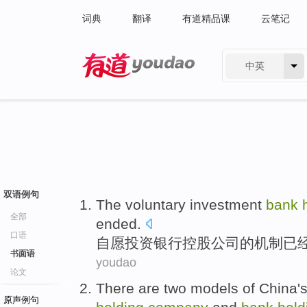
词典
翻译
有道精品课
云笔记
中英
有道 - 网易旗下搜索
双语例句
The voluntary
investment
bank
全部
ended
.
口语
自愿
投资
银行
控股
公司
的
机制
已
书面语
youdao
论文
There are
two
models
of China'
原声例句