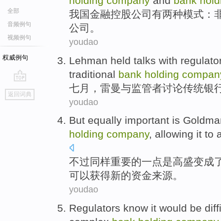
holding
company
and
bank
hol
全部
我国
金融
控股
公司
有
两种
模式
：
音频例句
公司。
视频例句
youdao
权威例句
Lehman held talks
with
regulato
traditional
bank
holding
compan
七月
，
雷曼
与
监管者
讨论
传统
银
go
返回词典
top
youdao
But
equally
important
is
Goldma
holding
company
,
allowing
it
to
不过
同样
重要
的一点
是
高盛
变成
可以
获得
新的
资金来源。
youdao
Regulators
know
it would
be diff