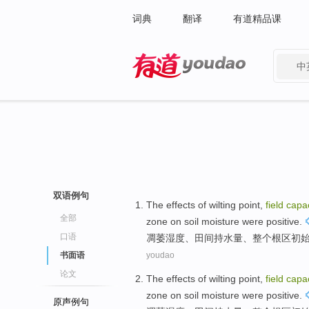
词典
翻译
有道精品课
中
有道 - 网易旗下搜索
双语例句
The effects of wilting point
,
field
capac
全部
zone
on
soil
moisture
were positive
.
口语
凋萎
湿度、田间持水量、整个
根
区
初
书面语
youdao
论文
The effects of wilting point
,
field
capac
zone
on
soil
moisture
were positive
.
原声例句