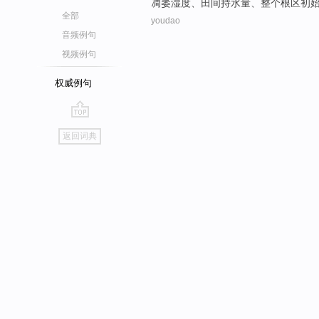
凋萎
湿度、田间持水量、整个
根
区
初
全部
youdao
音频例句
视频例句
权威例句
go
返回词典
top