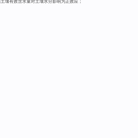
始
土壤
有效
含水量
对
土壤
水分
影响为
正
效应；