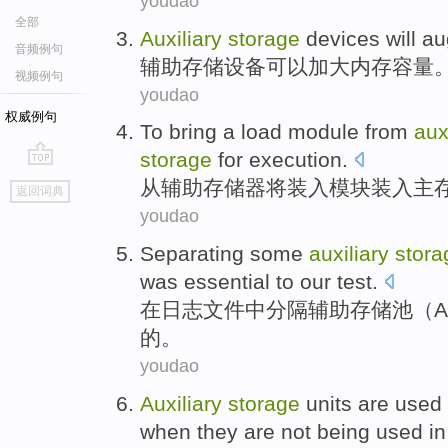
youdao
全部
Auxiliary
storage
devices
will
au
音频例句
辅助
存储
设备
可以
加大
内存
容量
视频例句
youdao
权威例句
To
bring
a load
module
from
aux
storage
for execution
.
go
从
辅助
存储器
将
装入
模块
装入主
返回词典
top
youdao
Separating some
auxiliary
stora
was
essential to
our
test
.
在
日志
文件
中
分隔
辅助
存储
池
（
A
的。
youdao
Auxiliary
storage
units
are
used
when
they
are not being
used
in