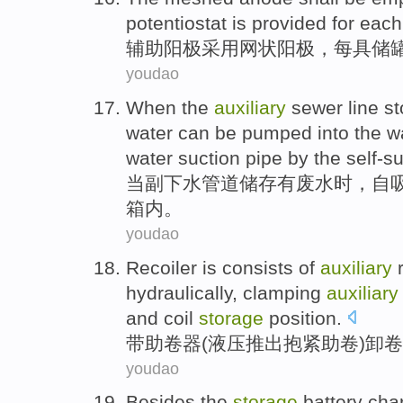
potentiostat
is provided for
each
辅助
阳极
采用
网状阳极，
每
具储
youdao
When
the
auxiliary
sewer
line
st
water can be
pumped
into the w
water
suction
pipe
by the self-s
当
副
下水
管道
储存有
废水
时，自
箱内。
youdao
Recoiler
is consists of
auxiliary
r
hydraulically
,
clamping
auxiliary
and
coil
storage
position.
带
助
卷
器(
液压
推出
抱
紧
助卷)
卸
卷
youdao
Besides
the
storage
battery
cha