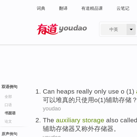
词典
翻译
有道精品课
云笔记
中英
有道 - 网易旗下搜索
双语例句
Can
heaps
really
only
use
o
(
1
)
全部
可以
堆
真的
只
使用
o
(
1
)
辅助
存储
口语
youdao
书面语
The
auxiliary
storage
also
calle
论文
辅助
存储器
又
称
外
存储器。
原声例句