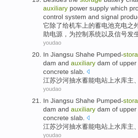
auxiliary
power
supply
which
pr
control
system
and
signal
produ
它
除了
给机车上的
蓄电池
充电
之
助
电源
，为
控制
系统
以及
信号
发
youdao
In Jiangsu
Shahe
Pumped-
stor
dam
and
auxiliary
dam
of upper 
concrete
slab
.
江苏
沙河
抽水
蓄能
电站上水库主
youdao
In Jiangsu
Shahe
Pumped-
stor
dam
and
auxiliary
dam
of upper 
concrete
slab
.
江苏
沙河
抽水
蓄能
电站上水库主
youdao