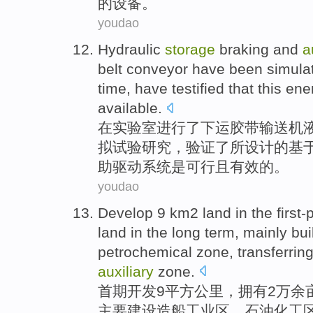
的
设备
。
youdao
Hydraulic
storage
braking
and
a
belt conveyor
have been simula
time,
have testified
that this
ene
available
.
在
实验室
进行
了
下
运
胶带
输送机
拟试验研究，验证了
所
设计的基
助驱动系统是可行且有效的。
youdao
Develop
9
km2
land
in the
first
land in the long term,
mainly
bui
petrochemical
zone
,
transferrin
auxiliary
zone
.
首期
开发
9
平方
公里，拥有2万余
主要
建设
造船
工业区、
石油化工