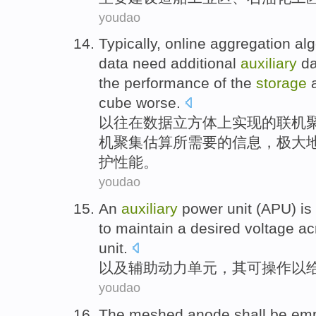
youdao
Typically
,
online
aggregation
alg
data
need
additional
auxiliary
da
the
performance
of
the
storage
cube
worse.
以往
在
数据
立方体
上实现
的
联机
机聚集
估算
所
需要
的
信息，极大
护
性能
。
youdao
An
auxiliary
power
unit
(APU) is
to maintain a
desired
voltage acr
unit.
以及辅助
动力
单元
，其
可
操作
以
youdao
The meshed
anode
shall be
em