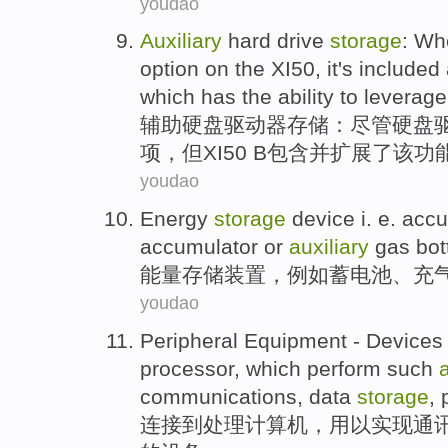
youdao
Auxiliary
hard
drive
storage
:
Wh
option
on
the
XI50
, it's
included
which has
the
ability to
leverage
辅助
硬盘
驱动器
存储
：
尽管
硬盘
项
，但XI50 B
包含
并
扩展
了
该
功
youdao
Energy
storage
device
i. e.
accu
accumulator
or
auxiliary
gas bot
能量
存储
装置
，例如
蓄电池
、
充
youdao
Peripheral
Equipment
- Device
processor
, which
perform
such
a
communications
,
data
storage
,
连接
到
处理
计算机
，
用以实现
通