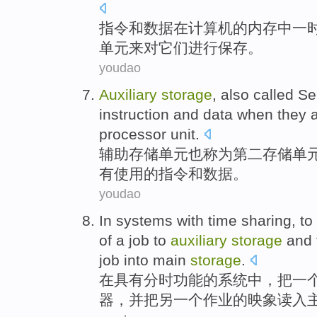
指令
和
数据
在
计算机
的
内存
中
一
单元
来
对
它们
进行
保存
。
youdao
Auxiliary
storage
,
also
called
Se
instruction
and
data
when they
processor
unit
.
辅助
存储
单元
也
称为
第二
存储单
有
使用
的
指令
和
数据
。
youdao
In
systems
with
time sharing
, to
of
a
job
to
auxiliary
storage
and
job into main
storage
.
在
具有
分时
功能
的
系统
中，把
一
器
，
并
把
另一个
作业的映象
读
入