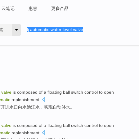
云笔记
惠惠
更多产品
英
valve
is composed
of a floating
ball
switch
control
to
open
matic
replenishment
.
打开
进水口
向
水池
汪水，
实现自动
补水
。
valve
is composed
of a floating
ball
switch
control
to
open
matic
replenishment
.