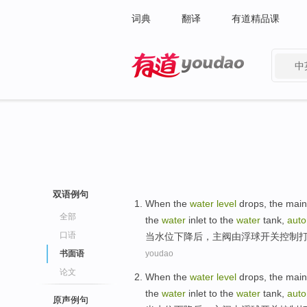
词典
翻译
有道精品课
中
有道 - 网易旗下搜索
双语例句
When
the
water
level
drops
,
the main
全部
the
water
inlet
to
the
water
tank
,
auto
口语
当
水位
下降后
，
主
阀
由
浮
球
开关
控制
书面语
youdao
论文
When
the
water
level
drops
,
the main
the
water
inlet
to
the
water
tank
,
auto
原声例句