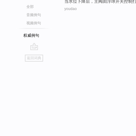
当
水位
下降后
，
主
阀
由
浮
球
开关
控制
全部
youdao
音频例句
视频例句
权威例句
go
返回词典
top