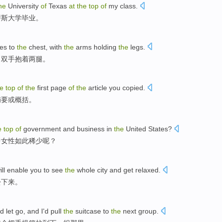
he
University
of
Texas
at
the
top
of
my class
.
萨斯
大学
毕业
。
es
to
the
chest
,
with
the
arms
holding
the
legs
.
，
双手
抱
着
两腿。
he
top
of
the
first page
of
the
article
you
copied
.
摘要
或
概括
。
e
top
of
government
and
business
in
the
United States
?
中
女性
如此稀少呢？
ill
enable
you
to
see
the
whole
city
and
get relaxed
.
松
下来。
ld
let go
, and
I
'd
pull
the
suitcase
to
the
next
group
.