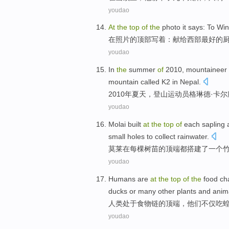
youdao
A
t
the
top
of
the
photo it says: To Win
在
照片的顶部写着：献给西部最好的
youdao
I
n
the
summer
of
2010, mountaineer 
mountain called K2 in Nepal.
2
010年夏天，登山运动员格琳德·卡
youdao
M
olai built
at
the
top
of
each sapling 
small holes to collect rainwater.
莫
莱在每棵树苗的顶端都搭建了一个
youdao
H
umans are
at
the
top
of
the
food cha
ducks or many other plants and anim
人
类处于食物链的顶端，他们不仅吃
youdao