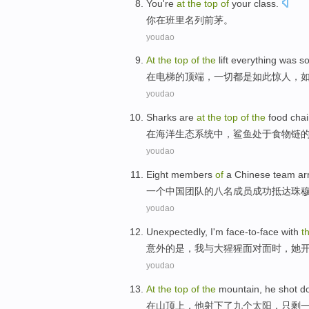
Y
ou're
at
the
top
of
your class.
你
在班里名列前茅。
youdao
A
t
the
top
of
the
lift everything was s
在
电梯的顶端，一切都是如此惊人，
youdao
S
harks are
at
the
top
of
the
food chai
在
海洋生态系统中，鲨鱼处于食物链
youdao
E
ight members
of
a Chinese team ar
一
个中国团队的八名成员成功抵达珠
youdao
U
nexpectedly, I'm face-to-face with
t
意
外的是，我与大猩猩面对面时，她
youdao
A
t
the
top
of
the
mountain, he shot do
在
山顶上，他射下了九个太阳，只剩