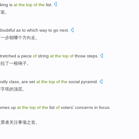
king
is
at
the
top
of
the
list.
行装
。
 doubtful as to
which
way
to go
next
.
下一步
朝
哪个
方向
走
。
tretched
a
piece
of
string
at
the
top
of
those
steps
.
部
拉
了
一
根绳子
。
estly
class
, are
set
at
the
top
of
the
social
pyramid
.
金字塔
的
顶层
。
omes up
at
the
top
of
the
list
of
voters'
concerns
in
focus
投票者
关注事项之首
。