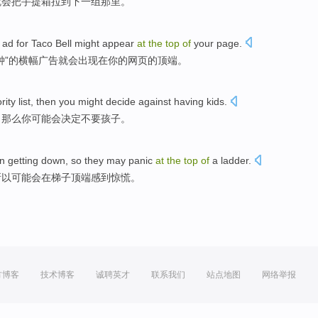
就
会把
手提箱
拉
到
下
一组那里。
ad
for
Taco
Bell
might
appear
at
the
top
of
your
page
.
钟
”
的
横幅
广告
就会
出现
在
你
的
网页
的
顶端
。
ority
list
,
then
you
might
decide
against having
kids
.
，
那么
你
可能会
决定
不要
孩子
。
n
getting
down
,
so
they
may
panic
at
the
top
of
a ladder
.
所以
可能会
在
梯子
顶端
感到惊慌
。
方博客
技术博客
诚聘英才
联系我们
站点地图
网络举报