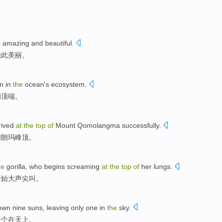
o amazing and beautiful.
如此美丽。
n in
the
ocean's ecosystem.
的顶端。
rived
at
the
top
of
Mount Qomolangma successfully.
穆朗玛峰顶。
he
gorilla, who begins screaming
at
the
top
of
her lungs.
开始大声尖叫。
wn nine suns, leaving only one in
the
sky.
一个在天上。