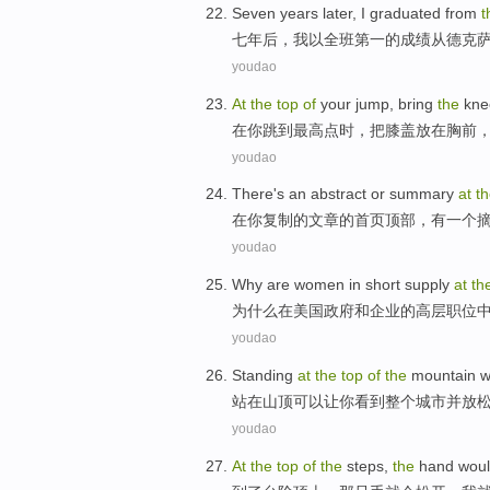
Seven
years later
,
I
graduated
from
t
七
年后
，
我
以
全班
第一
的
成绩
从
德克
youdao
At
the
top
of
your
jump
,
bring
the
kne
在
你
跳到
最高点
时，
把
膝盖放在
胸前
youdao
There's
an
abstract
or
summary
at
t
在
你
复制
的
文章
的
首页
顶部
，
有
一个
youdao
Why
are
women
in
short supply
at
th
为什么
在
美国
政府
和
企业
的
高层
职位
youdao
Standing
at
the
top
of
the
mountain
w
站
在
山顶
可以
让
你
看到
整个
城市
并
放
youdao
At
the
top
of
the
steps
,
the
hand
wou