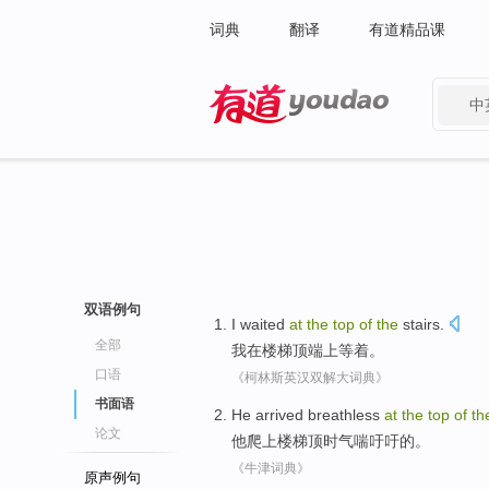
词典
翻译
有道精品课
中
有道 - 网易旗下搜索
双语例句
I
waited
at
the
top
of
the
stairs
.
全部
我
在楼梯
顶端
上等
着。
口语
《柯林斯英汉双解大词典》
书面语
He
arrived breathless
at
the
top
of
th
论文
他
爬上楼梯
顶
时气
喘吁吁
的
。
《牛津词典》
原声例句