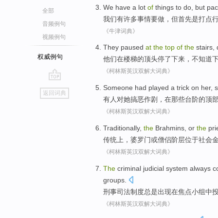
We
have a
lot
of
things
to
do
,
but
pac
全部
我们
有
许多
事情
要
做
，
但
首先
是
打点
音频例句
《牛津词典》
视频例句
They
paused
at
the
top
of
the
stairs
,
权威例句
他们
在
楼梯
的
顶头停了下来
，不知道
《柯林斯英汉双解大词典》
go
Someone had
played a trick
on
her
,
s
返回词典
top
有人
对
她
搞
恶作剧
，
在
那些
台阶
的
顶
《柯林斯英汉双解大词典》
Traditionally
,
the
Brahmins
,
or
the
pri
传统上
，
婆罗门
或
僧侣
阶层
位于
社会
《柯林斯英汉双解大词典》
The
criminal
judicial
system
always
c
groups
.
刑事
司法
制度
总是
出现
在
焦点
小组
中
《柯林斯英汉双解大词典》