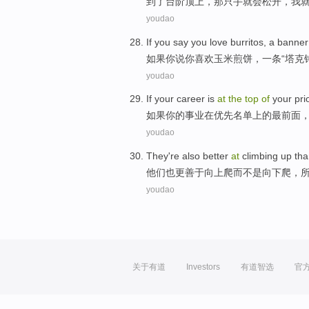
到了
台阶
顶上
，
那
只手
就
会
松开
，
我
youdao
If
you
say
you
love
burritos
,
a
banner
如果
你
说
你
喜欢
玉米煎饼
，
一条
“
塔
克
youdao
If
your
career
is
at
the
top
of
your
pri
如果
你
的
事业
在
优先
名单上
的
最
前面
youdao
They
're also
better
at
climbing
up
tha
他们
也
更
善于
向上爬
而不是
向下
爬，
youdao
关于有道
Investors
有道智选
官