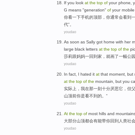
I
f you look
at
the
top
of
your phone, yo
G means "generation"
of
your mobile
你
看一下手机的顶部，你通常会看到一些
代”。
youdao
A
s soon as Sally got home with her 
large black letters
at
the
top
of
the
pic
莎
莉跟妈妈一回到家，就画了一幅公
youdao
I
n fact, I hated it
at
that moment, but m
at
the
top
of
the
mountain, but you ca
实
际上，我在那一刻十分厌恶它，但父
山顶前你是看不到的。”
youdao
At
the
top
of
most
hills
and mountain
大部分
山顶都会
有
能带
你
回到
人类社
youdao