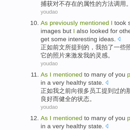
捕获
对
不
存在
的
属性
的
方法
调用
youdao
As
previously
mentioned
I
took
images
but
I
also
looked for
oth
get some interesting ideas
.
正如
前文
所提到
的，
我
拍了
一些
它
的
照片
来
激发
我
的
灵感
。
youdao
As
I
mentioned
to
many
of
you
p
in
a
very healthy
state
.
正如
我
之前
向
很多
员工提到过
的
良好
而健全的状态。
youdao
As
I
mentioned
to
many
of
you
p
in
a
very healthy
state
.