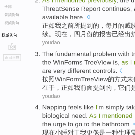
As
I
mentioned
previously
, the
u
全部
ThreatSense
Report
continues
,
音频例句
available
here
.
视频例句
正如
我
之前
所提到
的，
每月
的
威
续
。
现在
，四月份的报告已经
出
权威例句
youdao
The
fundamental
problem
with t
go
返回词典
top
the
WinForms
TreeView is,
as
I
are
very
different
controls
.
按照
WinForm
TreeView
的方式来
在于，
正如
我
前面
提到
的，
它们
youdao
Napping
feels like
I
'm simply ta
biological
need
.
As
I
mentioned
the urge
to
go
to the bathroom.
现在小睡对于
我
更
像是
一
种
生理