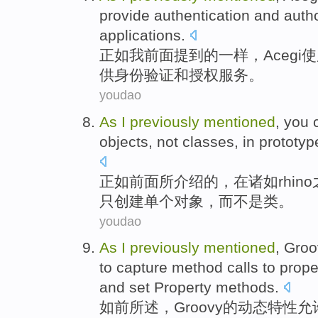
provide
authentication
and
autho
applications
.
正如
我
前面
提到
的一样，
Acegi
使
供
身份验证
和
授权
服务
。
youdao
As
I
previously
mentioned
, you
objects
,
not
classes
,
in
prototy
正如
前面
所介绍的，
在
诸如
rhino
只
创建
单个
对象
，
而不是
类
。
youdao
As
I
previously
mentioned
,
Groo
to
capture
method
calls
to
prope
and
set
Property
methods
.
如
前所
述
，
Groovy
的
动态
特性
允