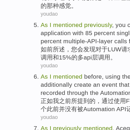
的
那种
感觉。
youdao
As
I
mentioned
previously
,
you
application
with 85 percent sing
percent multiple-API-layer calls
如
前所
述
，
您
会
发现
对于LUW
请
调用
和
15%的多api层调用。
youdao
As
I
mentioned
before
,
using
th
additionally
create
an
event
tha
recorded
through the
Automatio
正如
我
之前
所提到
的，
通过使用
F
个
此前
并
没有
被
Automation
API
youdao
As
I
previously
mentioned
,
Aceg