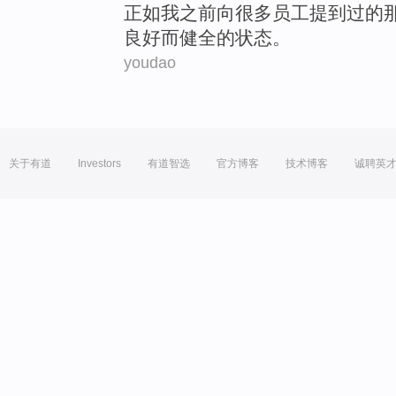
正如
我
之前
向
很多
员工提到过
的
良好
而健全的状态。
youdao
关于有道
Investors
有道智选
官方博客
技术博客
诚聘英