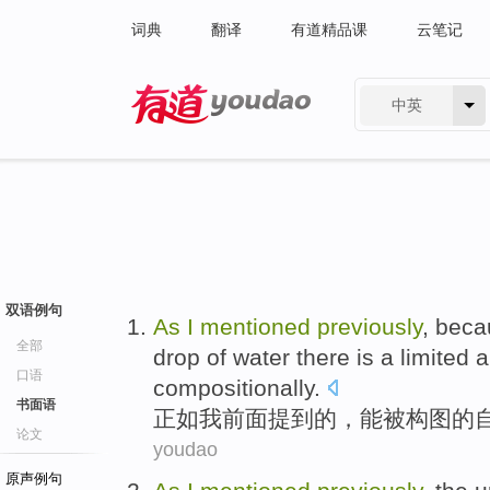
词典
翻译
有道精品课
云笔记
中英
有道 - 网易旗下搜索
双语例句
As
I
mentioned
previously
, bec
全部
drop
of water there is a
limited 
口语
compositionally
.
书面语
正如
我
前面
提到
的
，
能
被
构图
的
论文
youdao
原声例句