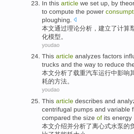
In this
article
we
set up
,
by
theor
to
compute
the
power
consumpt
ploughing
.
本文
通过
理论
分析
，
建立
了
计算
化
模型
。
youdao
This
article
analyzes
factors
inf
trucks
and
the
way
to
reduce
th
本文
分析了
载重汽车运行
中
影响
耗
的
方法
。
youdao
This
article
describes
and
analy
centrifugal
pumps
and
variable
compared
the
size
of
its
energy
本文
介绍
并
分析了
离心式
水泵
的