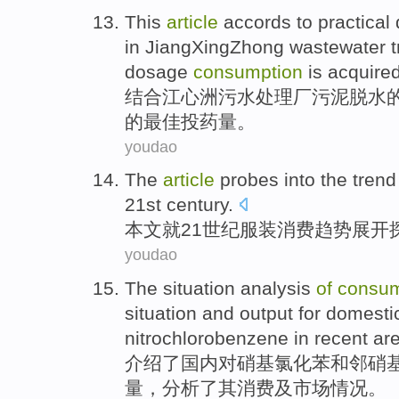
This
article
accords to
practical
in
JiangXingZhong
wastewater
t
dosage
consumption
is acquire
结合
江心洲
污水
处理厂
污泥
脱水
的
最佳
投药量。
youdao
The
article
probes into
the
trend
21st
century
.
本文
就
21
世纪
服装
消费
趋势
展开
youdao
The
situation
analysis
of
consum
situation
and
output
for
domesti
nitrochlorobenzene
in
recent
ar
介绍
了
国内
对
硝基
氯化苯
和
邻
硝
量
，
分析
了
其
消费
及
市场
情况。