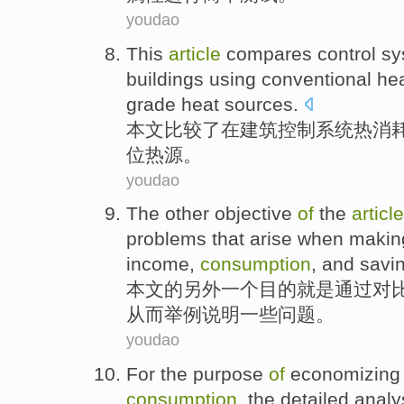
youdao
This
article
compares
control
sy
buildings
using
conventional
he
grade
heat sources.
本文
比较了
在
建筑
控制
系统
热
消
位
热源。
youdao
The
other
objective
of
the
article
problems
that arise when
makin
income
,
consumption
,
and
savi
本文的
另外一个
目的
就是
通过
对
从而
举例说明
一些
问题
。
youdao
For the
purpose
of
economizing
consumption
, the
detailed
analy