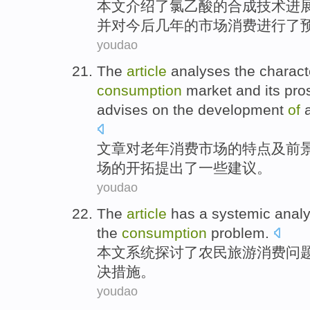
本文
介绍
了
氯
乙酸
的
合成
技术
进
并
对
今后
几年的
市场
消费
进行了
youdao
The
article
analyses
the
charact
consumption
market
and
its pr
advises
on the
development
of
a
文章
对
老年
消费
市场
的
特点
及
前
场的
开拓
提出
了
一些
建议
。
youdao
The
article
has a systemic
analy
the
consumption
problem
.
本文
系统
探讨了农民旅游
消费
问
决措施
。
youdao