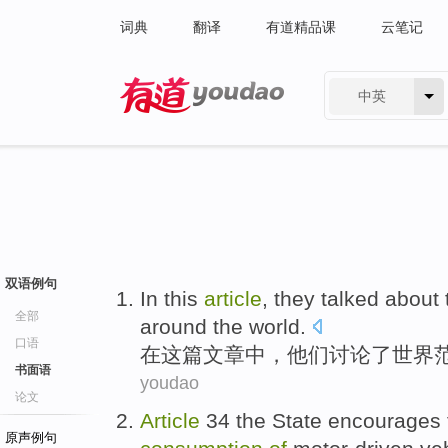
词典
翻译
有道精品课
云笔记
中英
有道 - 网易旗下搜索
双语例句
In
this
article
,
they
talked about
全部
around
the
world
.
口语
在
这
篇文章
中，
他们
讨论
了
世界
书面语
youdao
论文
Article
34
the
State
encourages
原声例句