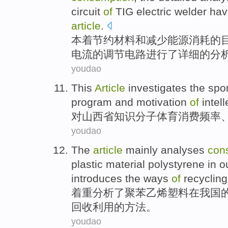
circuit
of
TIG electric welder
hav
article
.
本着
节约
材料
和
减少
能源消耗
的
电流的
调节
电路
进行了
详细
的
分
youdao
This
Article
investigates
the
spo
program
and
motivation
of
intel
对
山西省
知识分子
体育
消费
频率
youdao
The
article
mainly
analyses
con
plastic
material
polystyrene
in
o
introduces
the
ways
of
recycling
着重
分析了
聚苯
乙烯
塑料
在
我国
回收利用
的
方法
。
youdao