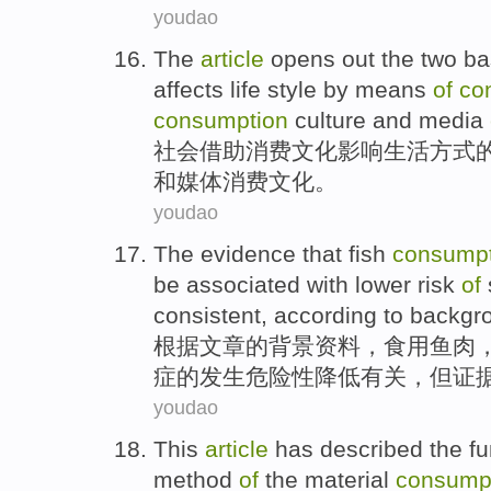
youdao
The
article
opens out
the
two
ba
affects
life
style
by means
of
co
consumption
culture
and
media
社会
借助
消费
文化
影响
生活
方式
和
媒体
消费文化。
youdao
The
evidence
that
fish
consumpt
be
associated
with
lower
risk
of
consistent
,
according to
backgr
根据
文章
的
背景
资料
，
食用
鱼肉
症
的
发生
危险性
降低
有关
，但
证
youdao
This
article
has described
the
fu
method
of
the
material
consump