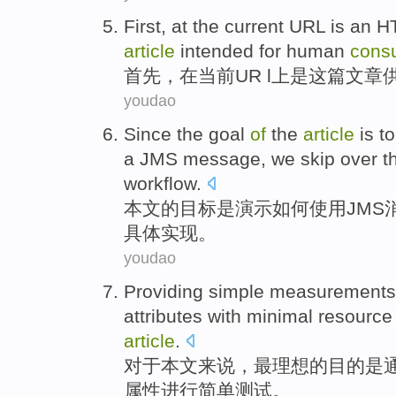
First
,
at
the current
URL
is
an H
article
intended for
human
cons
首先
，
在
当前
UR l上
是
这
篇文章
youdao
Since
the
goal
of
the
article
is
t
a
JMS
message
,
we
skip
over t
workflow
.
本文
的
目标
是
演示
如何
使用
JMS
具体
实现
。
youdao
Providing
simple
measurements
attributes
with
minimal
resource
article
.
对于
本文
来说，
最理想
的目的
是
属性
进行
简单
测试
。