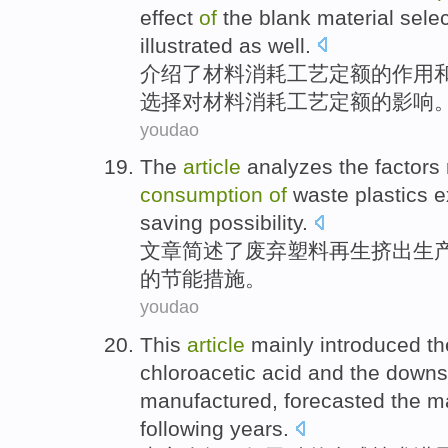
effect
of
the blank material
selec
illustrated
as well.
介绍
了
材料
消耗
工艺
定额
的
作用
选择
对
材料消耗工艺定额
的
影响
youdao
The
article
analyzes the
factors
consumption
of
waste
plastics
e
saving possibility
.
文章
简述
了
废弃
塑料
再生
挤出
生
的节能措施。
youdao
This
article
mainly introduced
t
chloroacetic acid
and
the
downs
manufactured
,
forecasted
the
ma
following
years
.