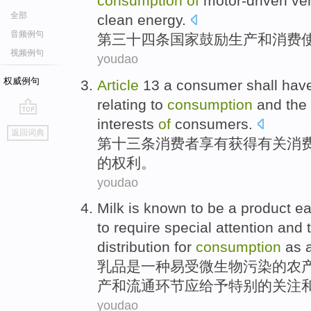
consumption
of
motor-driven
veh
全部
clean
energy
.
音频例句
第三十四
条
国家
鼓励
生产
和
消费
视频例句
youdao
权威例句
Article
13
a
consumer
shall hav
relating to
consumption
and
the
interests
of
consumers
.
go
返回词典
top
第十三
条
消费者
享有
获得
有关
消
的
权利
。
youdao
Milk
is
known to be
a
product
ea
to require
special
attention
and
distribution
for
consumption
as 
乳品
是
一种
易
受
微生物
污染的农
产
和
流通
环节应
给予特别
的
关注
youdao