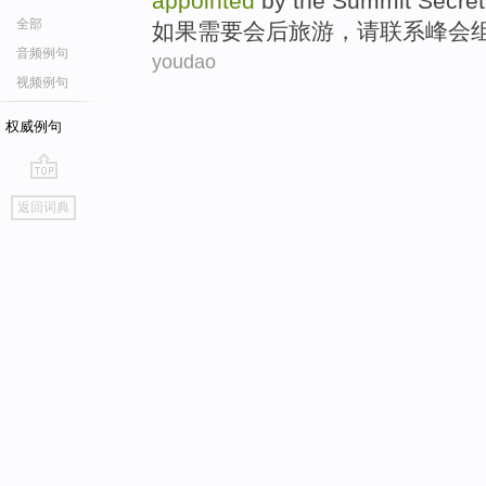
appointed
by the
Summit
Secret
全部
如果
需要
会后
旅游
，
请
联系
峰会
音频例句
youdao
视频例句
权威例句
go
返回词典
top