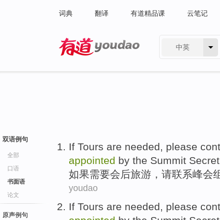
词典
翻译
有道精品课
云笔记
中英
有道 - 网易旗下搜索
双语例句
If
Tours are
needed
,
please
cont
全部
appointed
by the
Summit
Secret
口语
如果
需要
会后
旅游
，
请
联系
峰会
书面语
youdao
论文
If
Tours are
needed
,
please
cont
原声例句