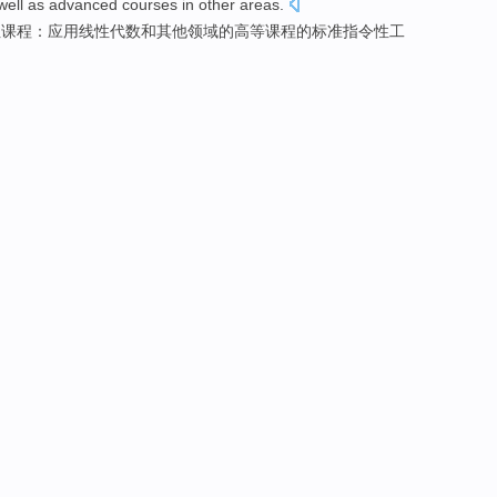
well as advanced
courses
in
other
areas
.
性
课程
：
应用
线性
代数
和
其他
领域
的
高等
课程
的
标准
指令性
工