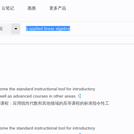
云笔记
惠惠
更多产品
英
come
the
standard
instructional
tool
for introductory
well as advanced
courses
in
other
areas
.
性
课程
：
应用
线性
代数
和
其他
领域
的
高等
课程
的
标准
指令性
工
come
the
standard
instructional
tool
for introductory