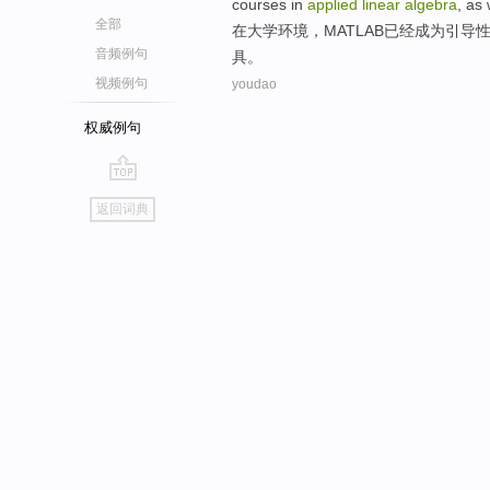
courses
in
applied
linear
algebra
,
as 
全部
在
大学
环境
，
MATLAB
已经
成为
引导
音频例句
具
。
视频例句
youdao
权威例句
go
返回词典
top