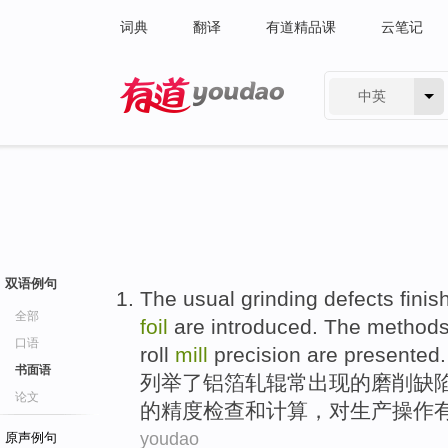
词典
翻译
有道精品课
云笔记
中英
有道 - 网易旗下搜索
双语例句
The
usual
grinding
defects
finis
全部
foil
are
introduced
. The method
口语
roll
mill
precision
are presented.
书面语
列举了
铝箔
轧辊
常
出现的
磨削
缺
论文
的
精度
检查
和
计算，对生产操作
youdao
原声例句