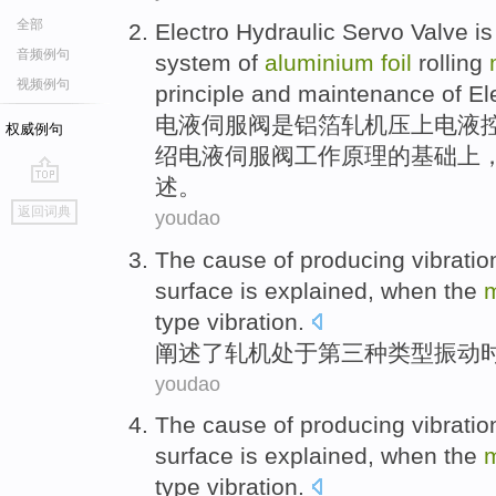
全部
Electro
Hydraulic
Servo
Valve
is
音频例句
system
of
aluminium
foil
rolling
视频例句
principle
and
maintenance
of
El
电
液
伺服
阀
是
铝箔
轧机
压上电液
权威例句
绍
电液伺服阀
工作
原理
的
基础上
述。
go
返回词典
youdao
top
The
cause
of
producing
vibratio
surface
is
explained
,
when
the
m
type
vibration
.
阐述了
轧机
处于
第三种
类型
振动
youdao
The
cause
of
producing
vibratio
surface
is
explained
,
when
the
m
type
vibration
.