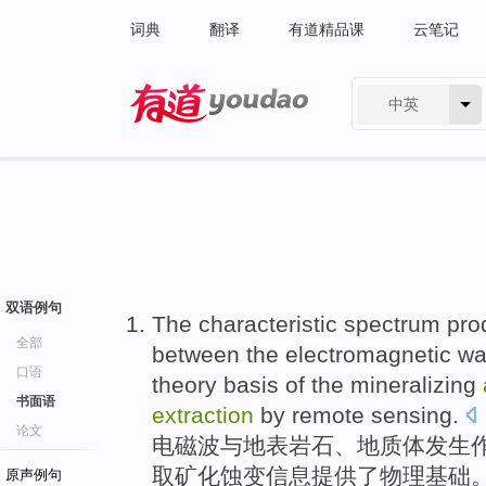
词典
翻译
有道精品课
云笔记
中英
有道 - 网易旗下搜索
双语例句
The
characteristic
spectrum
pro
全部
between the electromagnetic w
口语
theory
basis
of the mineralizing
书面语
extraction
by remote
sensing
.
论文
电磁波
与
地表
岩石
、地质体发生
取
矿
化
蚀变
信息
提供了物理
基础
原声例句