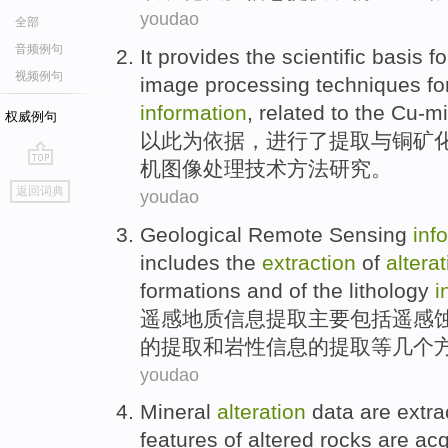
youdao
全部
音频例句
It provides the scientific
basis
fo
视频例句
image
processing
techniques
fo
information
,
related
to the Cu-mi
权威例句
以此为依据
，进行
了
提取
与
铜矿
机
图像
处理
技术方法
研究
。
go
返回词典
youdao
top
Geological
Remote Sensing
inf
includes
the
extraction
of
altera
formations
and
of
the lithology
i
遥感
地质
信息
提取
主要
包括
遥感
的
提取
和
岩性
信息的提取等几个
youdao
Mineral
alteration
data
are
extra
features
of
altered
rocks
are
acq