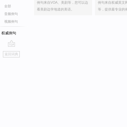
例句来自VOA、美剧等，您可以边
例句来自权威英文
全部
看美剧边学地道的美语。
等，提供最专业的
音频例句
视频例句
权威例句
go
返回词典
top