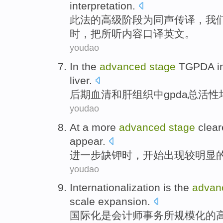
interpretation.
此法
的
高级
阶段
为
同声
传译，我
时，把所听内容口译英文。
youdao
In the
advanced
stage
TGPDA
i
liver
.
后期
血清
和
肝组织
中
gpda
总活性
youdao
At a
more
advanced
stage
clear
appear
.
进一步
缺
钾时，
开始
出现
较明显
youdao
Internationalization
is
the
advan
scale expansion
.
国际化
是
会计师
事务所
规模化
的