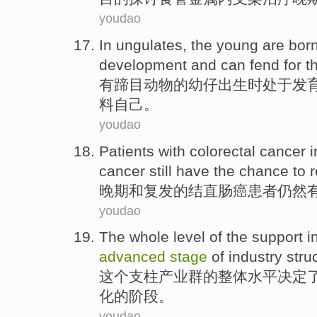
youdao
In ungulates
, the
young
are
bor
development
and
can
fend for
t
有
蹄目动物
的幼仔
出生时
处于
发
料
自己
。
youdao
Patients with
colorectal
cancer 
cancer
still
have
the
chance
to 
晚期
和
复发
的
结直肠癌
患者
仍然
youdao
The
whole
level
of
the
support
i
advanced
stage
of
industry
stru
这个
支柱
产业群
的
整体
水平
决定
化的
阶段
。
youdao