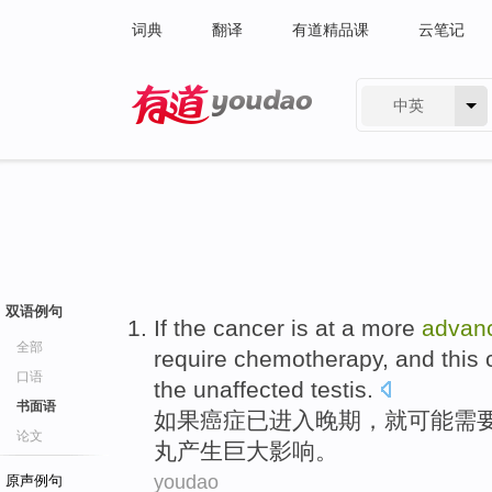
词典
翻译
有道精品课
云笔记
中英
有道 - 网易旗下搜索
双语例句
If
the
cancer
is at a more
advan
全部
require
chemotherapy
, and
this
口语
the
unaffected
testis.
书面语
如果
癌症
已进入
晚期
，
就
可能
需
论文
丸产生
巨大
影响
。
youdao
原声例句