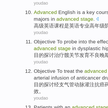
youdao
Advanced
English
is
a
key cour
majors in
advanced
stage
.
高级
英语
课程
是
英语
专业高年级
youdao
Objective To
probe into
the
effec
advanced
stage
in
dysplastic hi
目的
探讨
治疗
髋关节
发育不良
晚
youdao
Objective
To
treat
the
advance
arterial
infusion
of
anticancer
dr
目的
探讨
经
支气管
动脉
灌注
抗癌
效。
youdao
Patients
with an
advanced
stag