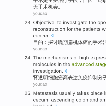
手术
是主要
治疗
手段，但因
早期
无手术机会。
youdao
Objective
:
to investigate
the
ope
reconstruction
for the
patients w
cancer.
目的
：
探讨
晚期
扁桃体癌
的
手术
youdao
The
mechanisms
of
high
expres
molecules
in the
advanced
stag
investigation
.
肾
透明细胞癌
高
表达
免疫抑制
分
youdao
Metastasis
usually
takes place
cecum
,
ascending colon
and
am