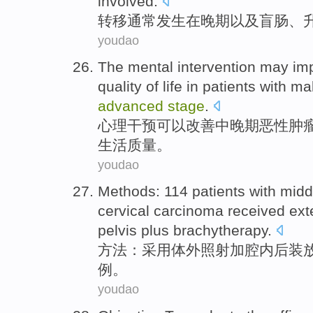
involved.
转移
通常
发生
在
晚期
以及
盲肠
、
youdao
The
mental
intervention
may
im
quality
of
life
in patients with
mal
advanced
stage
.
心理
干预
可以
改善
中晚期恶性
肿
生活
质量
。
youdao
Methods
: 114
patients
with
midd
cervical carcinoma
received
ext
pelvis
plus
brachytherapy.
方法
：采用
体外
照射
加
腔内后装
例。
youdao