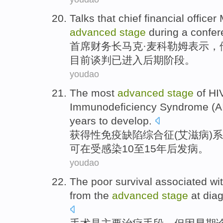
Talks
that
chief
financial
officer
advanced
stage
during a
confer
首席
财务
长
马克
·麦
科勒
姆
表示
，
目前
谈判
已进入
后期
阶段。
youdao
The most
advanced
stage
of
HI
Immunodeficiency
Syndrome
(
A
years
to develop.
获得
性
免疫
缺陷
综合征
(
艾滋病
)
可
在受感染
10
至15年后发病。
youdao
The
poor survival associated
wi
from the
advanced
stage
at
dia