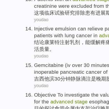
creatinine
were
excluded from
t
这项
临床试验研究
排除
患有
进展
youdao
Injective
emulsion
can
relieve
p
patients with
lung
cancer
in
adv
结论
康莱特
注射
乳剂
，
能
缓解
疼
活
质量
。
youdao
Gemcitabine
(
iv
over
30
minute
inoperable pancreatic cancer
of
吉西他
滨
30
分钟
静脉
滴注
是
晚期
youdao
Objective
To investigate
the
val
for the
advanced
stage
esophag
目的
探讨
食管
金属
内
支架治疗
晚