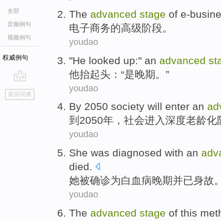
全部
The
advanced
stage
of
e-busin
音频例句
电子商务
的
高级
阶段
。
视频例句
youdao
权威例句
"
He
looked up
:"
an
advanced
st
他
抬起
头：“
是
晚期
。”
youdao
go
返回词典
top
By
2050
society
will
enter
an
ad
到
2050年，
社会
进入
深度
老龄化
youdao
She
was
diagnosed with
an
adv
died
.
她
被
确诊
为
白血病
晚期
并
已身故
youdao
The
advanced
stage
of
this met