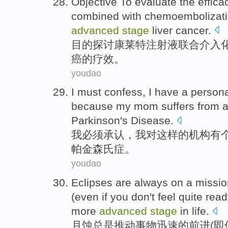
Objective
To evaluate
the
effica
combined
with chemoembolizat
advanced
stage
liver cancer
.
目的
探讨
康莱特
注射液联合介入
癌的
疗效
。
youdao
I
must
confess
, I
have a
persona
because
my
mom
suffers from
Parkinson's
Disease.
我
必须
承认
，我对
这样
的
机构
有
帕金森氏
症。
youdao
Eclipses
are always
on a missi
(
even if
you
don't
feel quite
read
more
advanced
stage
in
life
.
月蚀
总是
推动
事物
迅速
的
前进
(
即