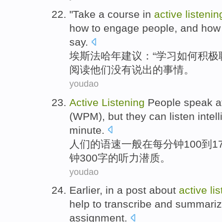
"
Take
a course in
active
listenin
how
to
engage
people
, and how
say
.
埃斯法哈年
建议
：“
学习
如何
积极
阅读
他们
没有
说出
的
事情
。
youdao
Active
Listening
People
speak
a
(
WPM
),
but
they
can listen intel
minute.
人们
的
语速
一般
在
每
分钟
100
到
1
钟300字的
听力
潜质。
youdao
Earlier
,
in
a
post
about
active
li
help
to
transcribe
and
summari
assignment.