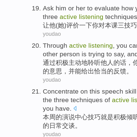
Ask
him
or
her
to
evaluate
how
three
active
listening
technique
让
他
(
她
)
评价
一下
你
对本
课
三
技巧
youdao
Through
active
listening
,
you
ca
other person
is
trying to
say
,
an
通过
积极主动
地聆听他人的话
，
的意思，
并
能给出
恰当
的反馈。
youdao
Concentrate on this
speech
skill
the three
techniques
of
active
li
you
have.
本周
的
演说
中心
技巧
就是
积极
倾
的
日常
交谈。
youdao