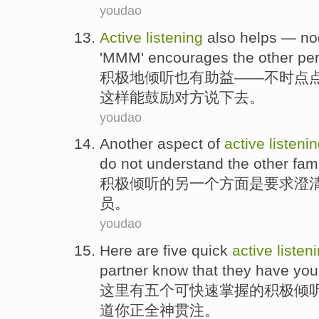
youdao
Active
listening
also
helps
—
no
'
MMM
'
encourages
the
other pe
积极
地倾听
也
有助益
——
不时点
这样
能鼓励
对方
说
下去
。
youdao
Another
aspect
of
active
listeni
do not
understand
the other
fam
积极
倾听
的
另一个
方面
是
要求
澄
员
。
youdao
Here
are
five
quick
active
listen
partner
know that
they have your
这里
有
五个
可快速掌握
的
积极
倾
道
你正
全神贯注
。