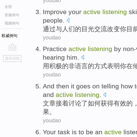
youdao
全部
Improve
your
active
listening
ski
音频例句
people
.
视频例句
通过
与
人们
的
目光
交流
改变
你
目
权威例句
youdao
Practice
active
listening
by non-
go
hearing
him.
返回词典
top
用
积极
的非语言的方式
表明
你
在
youdao
And then it goes on
telling
how t
and
active
listening
.
文章
接着
讨论了
如何
获得
有效的
果
。
youdao
Your
task
is
to be
an
active
liste