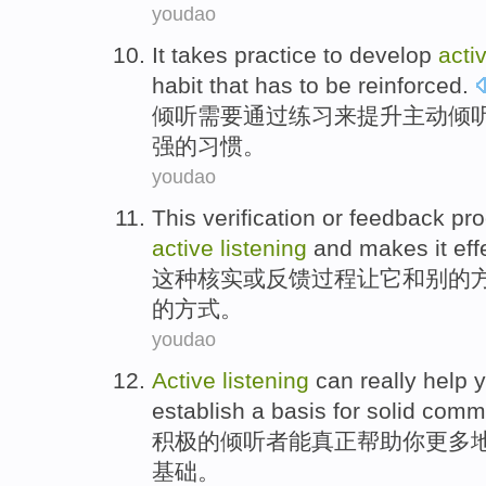
youdao
It
takes
practice
to
develop
acti
habit
that
has to be
reinforced
.
倾听需要
通过练习
来
提升
主动
倾
强
的
习惯
。
youdao
This
verification
or
feedback
pr
active
listening
and
makes
it
eff
这种
核实
或
反馈
过程
让
它
和
别的
的方式。
youdao
Active
listening
can
really
help
establish a
basis
for
solid
commu
积极
的
倾听者
能
真正
帮助
你
更多
基础
。