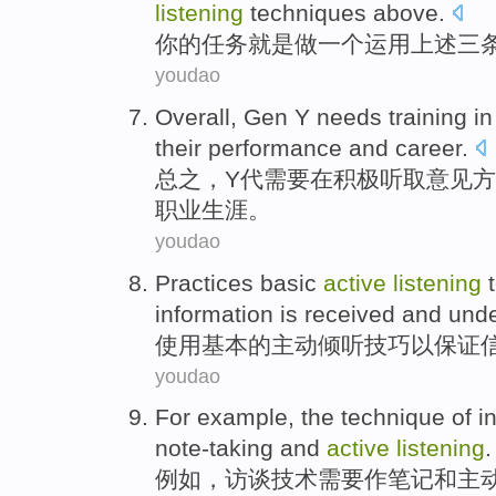
listening
techniques
above
.
你
的
任务
就是
做
一个
运用
上述
三
youdao
Overall
,
Gen Y
needs
training
in
their
performance and
career
.
总之
，
Y
代
需要
在
积极
听取意见
方
职业生涯
。
youdao
Practices
basic
active
listening
information
is
received
and
und
使用
基本
的
主动
倾听
技巧
以
保证
youdao
For example
, the
technique
of
i
note-taking
and
active
listening
.
例如
，
访谈
技术
需要
作笔记
和
主