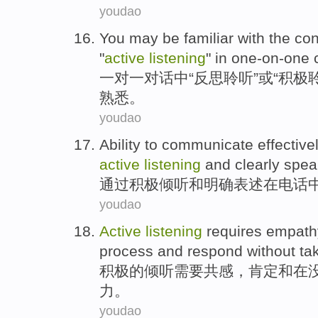
youdao
You
may be
familiar with
the
con
"
active
listening
"
in
one-on-one
一对一
对话
中
“
反思
聆听
”
或
“
积极
熟悉
。
youdao
Ability to
communicate
effective
active
listening
and
clearly
spea
通过
积极
倾听
和
明确表述
在
电话
youdao
Active
listening
requires
empath
process
and
respond
without
ta
积极
的
倾听
需要
共感
，
肯定
和
在
力
。
youdao