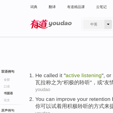
词典
翻译
有道精品课
云笔记
中英
有道 - 网易旗下搜索
双语例句
He
called it
"
active
listening
",
or
全部
瓦拉
称之为
“
积极
的
聆听
”，
或
“
友
口语
youdao
书面语
You
can
improve
your
retention
论文
你
可以
试着
用
积极
聆听
的方式来
原声例句