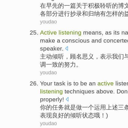
在早先
的
一
篇
关于
积极
聆听
的博
各部分
进行抄录
和
归纳
有
怎样
的
youdao
Active
listening
means
, as its 
make
a
conscious
and
concerte
speaker
.
主动
倾听
，
顾名思义
，表示
我们
调一致
的
努力
。
youdao
Your
task
is
to be
an
active
liste
listening
techniques
above
.
Don'
properly!
你
的
任务
就是
做
一个
运用
上述
三
表现良好的
倾听
状态哦！)
youdao