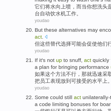
它们
将
水
向上
喷，
而当
你
想
洗头
台自动
饮水机
工作。
youdao
But
these
alternatives
may
enco
act
.
但
这些
替代选择
可能会
促使
他们
youdao
If
it
's not
up
to snuff,
act
quickly
a
plan
for
bringing
performance
如果
这个
方法不行，那
就迅速
采
把
员工
表现
放到
可接受的水平上
youdao
Some
could
still
act
unilaterally-
a
code
limiting
bonuses
for
boar