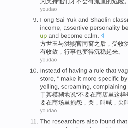
为
支持他们才
不会
有
流血的
危险
youdao
Fong Sai Yuk
and
Shaolin
clas
income,
assertive
personality
be
up
and
become
calm
.
方世玉
与
洪熙官
同窗
之后，
受
收
有
收敛
，
行事
也
变得
沉稳起来。
youdao
Instead of
having a rule that
vag
store
, "
make
it
more
specific
b
yelling
,
screaming
,
complaining
于
其
模糊地
说
“
不要
在
商店
里这样
要
在
商场
里
抱怨
，
哭
，
叫喊
，
尖
youdao
The researchers
also
found
tha