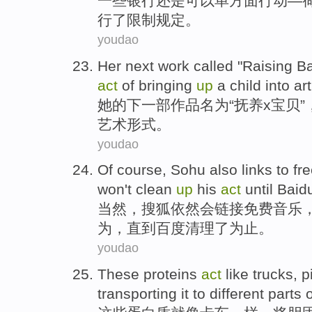
一些
银行
还是
可以
单方面
行动
—
行
了
限制规定
。
youdao
Her
next
work
called
"
Raising
B
act
of
bringing
up
a
child
into
art
她
的
下一部
作品
名为
“
抚养
x
宝贝
”
艺术形式
。
youdao
Of course
,
Sohu
also
links
to
fr
won't
clean
up
his
act
until
Baid
当然
，
搜狐
依然会
链接
免费
音乐
为
，直到百度清理了为止。
youdao
These
proteins
act
like
trucks
, 
transporting it to
different
parts
o