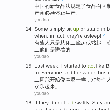
中国
的
新
食品
法
规定
了食品
召回
产商
必须
停止
生产
。
youdao
S
ome simply sit
up
or stand in 
when, in fact, they're asleep!
有
些人只是从床上坐起或站起，
上他们是睡着的！
youdao
L
ast week, I started to
act
like B
to everyone and the whole bus
上
周我开始像本尼一样，对每个人
欢乐起来。
youdao
If they
do not
act
swiftly
,
Satyam
lucrative
customers
and
its
best