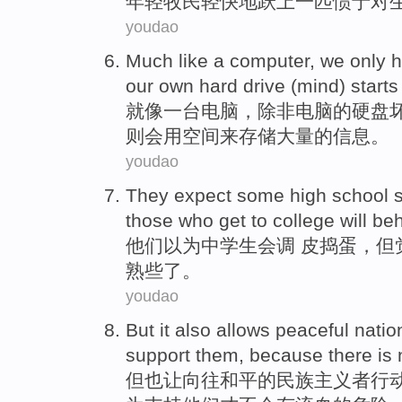
年轻
牧民
轻快地
跃上
一
匹
惯于对
youdao
Much like
a
computer
,
we
only
h
our
own
hard drive
(
mind
) starts
就
像
一
台
电脑
，
除非
电脑的
硬盘
则
会用
空间
来存储
大量
的信息。
youdao
They
expect
some
high school 
those who
get to
college
will
be
他们
以为
中学生
会
调 皮捣蛋，
但
熟
些
了。
youdao
But
it also
allows
peaceful
natio
support
them
,
because
there
is
但
也
让
向往和平
的
民族主义者
行