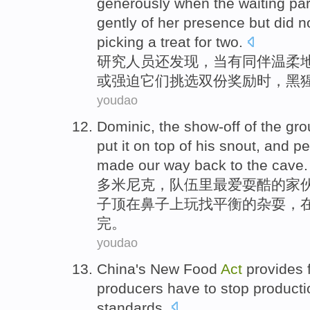
generously
when
the waiting
par
gently
of
her
presence
but
did
n
picking
a
treat for
two.
研究
人员
还
发现
，
当
有
同伴
温柔
或
强迫
它们
挑选
双份奖励时，
黑
youdao
Dominic
, the show-off
of
the gro
put
it
on
top
of
his snout, and p
made our
way
back to
the
cave
.
多米尼克
，队伍里最爱耍酷
的
家
子
顶
在
鼻子
上玩找
平衡
的杂耍，
完。
youdao
China
's
New
Food
Act
provides
producers
have to
stop
producti
standards
.