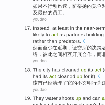
如果
不
行动
迅速
，
萨蒂扬
的
竞争
及
最好的
员工
。
youdao
Instead
,
at least
in
the near-ter
likely
to
act
as
partners
building
rather
than
predators
.
然而
至少
在
近期
，
证交所
的决策
络
，彼此之间相互开展
合作
，
而
youdao
The city
has
cleaned
up
its
act
(
had its
act
cleaned
up
for
it
).
该市
已经
清理
了
它
的
不文明行为
(
youdao
They
water
shoots
up
and
can
a
making
it
easy
to
wash
one's hai