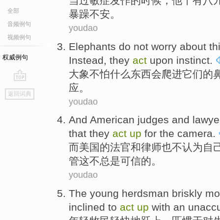
当
过敏症
发作的时候，
他
十
有
八
全部
暴躁不安。
音频例句
youdao
视频例句
Elephants
do not worry about
th
权威例句
Instead,
they
act
upon instinct
.
大象
不怕什么
东西
会
爬
进
它们
的
应。
go
返回词典
top
youdao
And
American
judges
and
lawye
that
they
act
up
for
the camera
.
而
美国
的
法官
和
律师
也
不
认为
自
管这不
总是
可信
的。
youdao
The
young
herdsman
briskly
mo
inclined to
act
up
with
an unaccu