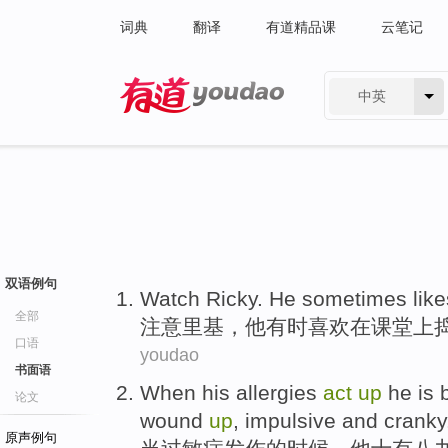
词典
翻译
有道精品课
云笔记
中英
有道 - 网易旗下搜索
双语例句
Watch
Ricky
.
He
sometimes
lik
全部
注意
里基
，
他
有时
喜欢
在
课堂上
口语
youdao
书面语
When
his allergies
act
up
he
is
论文
wound
up
,
impulsive
and
cranky
原声例句