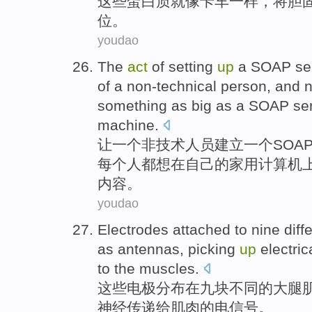
这些
蛋白质
就像
卡车一样
，
将
胆
位
。
youdao
The
act
of
setting
up
a
SOAP
se
of a
non-technical
person,
and
n
something
as big
as
a
SOAP
se
machine
.
让
一
个
非技术
人员
建立
一个
SOA
每个人
都
想
在
自己
的
家用计算机
内容
。
youdao
Electrodes attached
to
nine
diff
as
antennas,
picking
up
electric
to
the
muscles.
这些
电极
分布在
九块
不同
的
大腿
神经传递
给
肌肉的
电信号
。