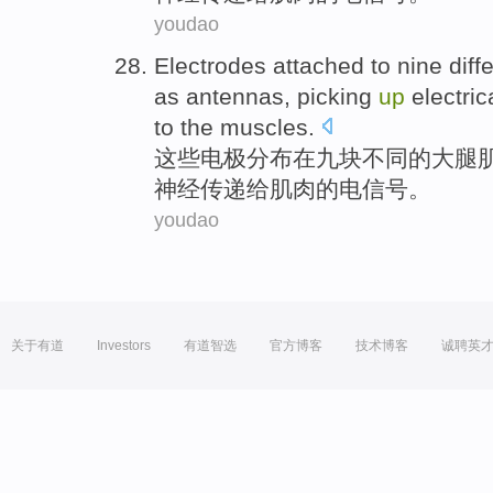
youdao
Electrodes attached
to
nine
diff
as
antennas,
picking
up
electric
to
the
muscles.
这些
电极
分布在
九块
不同
的
大腿
神经传递
给
肌肉的
电信号
。
youdao
关于有道
Investors
有道智选
官方博客
技术博客
诚聘英