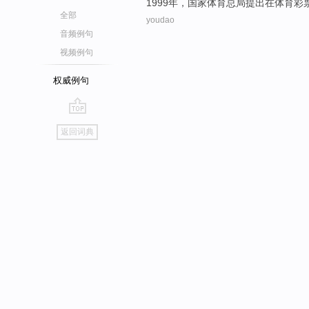
1999年，
国家
体育
总局
提出
在
体育
彩
全部
youdao
音频例句
视频例句
权威例句
go
返回词典
top