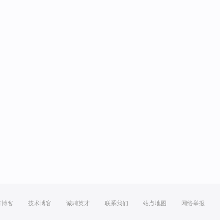
方博客
技术博客
诚聘英才
联系我们
站点地图
网络举报