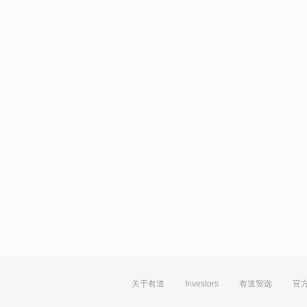
关于有道
Investors
有道智选
官