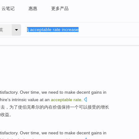
云笔记
惠惠
更多产品
英
tisfactory
.
Over time
,
we
need
to
make
decent
gains
in
hire
's
intrinsic
value
at
an
acceptable
rate
.
过去
，
为了
使
伯克希尔
的
内在
价值
保持
一个
可以接受
的增长
的收益。
tisfactory
.
Over time
,
we
need
to
make
decent
gains
in