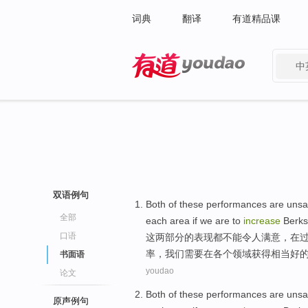
词典
翻译
有道精品课
中
有道 - 网易旗下搜索
双语例句
Both
of these
performances
are
unsa
全部
each
area
if we are to
increase
Berks
口语
这两
部分的
表现
都
不能令人满意
，
在
率，
我们
需要
在
各个
领域
获得
相当
好
书面语
youdao
论文
Both
of these
performances
are
unsa
原声例句