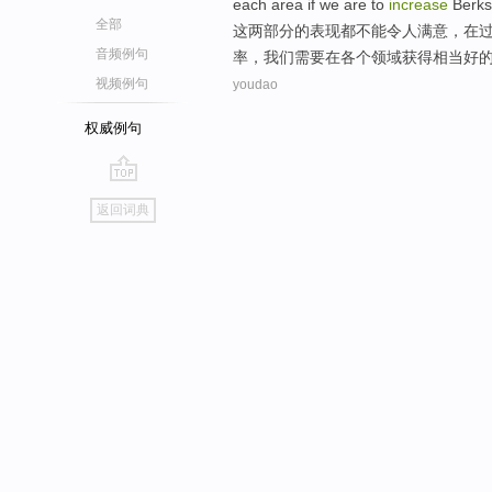
each
area
if we are to
increase
Berks
全部
这两
部分的
表现
都
不能令人满意
，
在
音频例句
率，
我们
需要
在
各个
领域
获得
相当
好
视频例句
youdao
权威例句
go
返回词典
top