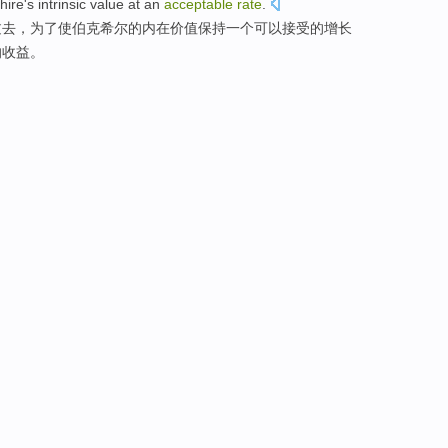
hire
's
intrinsic
value
at
an
acceptable
rate
.
过去
，
为了
使
伯克希尔
的
内在
价值
保持
一个
可以接受
的增长
的收益。