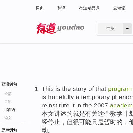
词典
翻译
有道精品课
云笔记
中英
有道 - 网易旗下搜索
双语例句
This
is
the
story
of
that
program
全部
is
hopefully
a temporary
phenome
口语
reinstitute it in
the
2007
academ
书面语
本文
讲述
的
就是
有关
这个
教学
计
论文
经停止
，但很
可能
只是
暂时的，
动。
原声例句