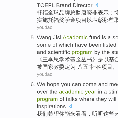
TOEFL
Brand
Director
.
托福
全球
品牌
总监
唐晓非
表示：“
实施托福
奖学金
项目
以
表彰那些
youdao
Wang Jisi
Academic
fund
is a s
some
of which
have been
listed 
and scientific
program
by the
st
《
王季思
学术
基金
丛书》是以基
被
国家
教委
定为“
八五
”
社科
项目
。
youdao
We
hope
you
can
come
and me
over the
academic
year
in
a sti
program
of
talks
where
they
will
inspirations
.
我们
希望
你
能
来
看看
，
听听
这些