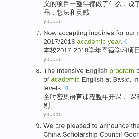
义
的
项目
一整
年
都
做
了什么，
说
品，
想法
和灵感。
youdao
Now
accepting
inquiries
for our
2017/2018
academic
year
.
本校2017-2018
学年
寄宿学习
项
youdao
The
Intensive
English
program
o
of
academic
English at
Basic
,
I
levels
.
全时密集
语言
课程
整年开课
， 课
别
。
youdao
We are pleased
to
announce the 
China
Scholarship
Council-Geo