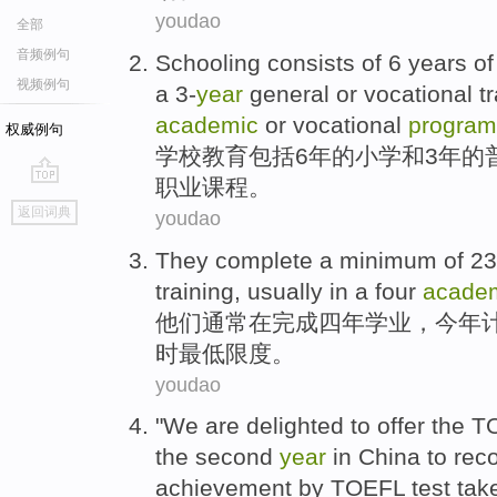
youdao
全部
音频例句
Schooling
consists
of
6
years
o
视频例句
a
3-
year
general
or
vocational
t
academic
or
vocational
program
权威例句
学校教育
包括
6
年
的
小学
和
3
年的
职业
课程
。
go
返回词典
youdao
top
They
complete
a
minimum
of
23
training
,
usually
in
a
four
academ
他们
通常
在
完成
四
年
学业
，今年
时
最低
限度。
youdao
"
We
are delighted
to offer the
T
the second
year
in
China
to
rec
achievement
by
TOEFL
test ta