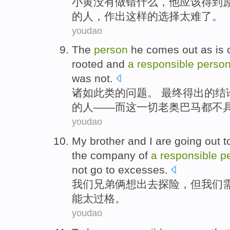
小黄
没有
做
错
什么，
他
应该
得到
的
人
，作出这样的选择
太难
了
。
youdao
The
person
he
comes out as
is
c
rooted and
a
responsible
perso
was
not
.
诸如此类
的
问题。 最终得出的结
的
人
——而
这
一切
老
奥
巴马都
不
youdao
My
brother
and I are
going
out
t
the company
of
a
responsible
p
not go to excesses.
我们
兄弟
俩
想出去
探险
，但
我们
能太过格。
youdao