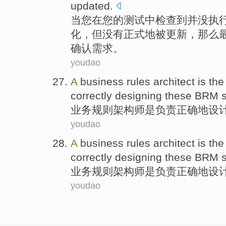
updated
.
当
您
在
您
的
测试
中检查
到并
没
执
化，
但
没有正式地被更新，那么
确认
需求。
youdao
A
business
rules
architect
is
th
correctly
designing
these
BRM
业务
规则
架构师
是
负责
正确地
设
youdao
A
business
rules
architect
is
th
correctly
designing
these
BRM
业务
规则
架构师
是
负责
正确地
设
youdao