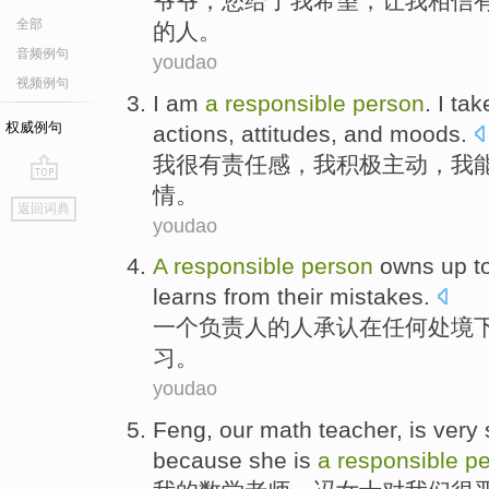
爷
爷，您给了我希望，让我相信
全部
的人。
音频例句
youdao
视频例句
I
am
a
responsible
person
.
I
take
权威例句
actions,
attitudes
,
and
moods
.
我
很
有
责任感，我
积极
主动，我
情。
go
返回词典
top
youdao
A
responsible
person
owns
up t
learns
from
their
mistakes
.
一个
负责人
的人承认
在
任何
处境
习
。
youdao
Feng
,
our
math
teacher
,
is very
because
she
is
a
responsible
pe