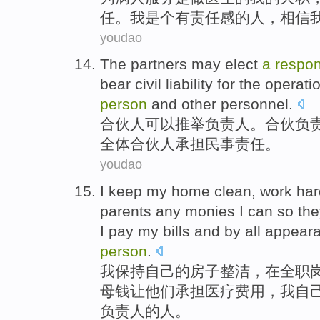
任
。
我
是个
有责任感
的
人
，
相信
youdao
The
partners
may
elect
a
respon
bear
civil
liability
for the
operati
person
and
other
personnel
.
合伙人
可以
推举
负责人
。合伙
负
全体
合伙人
承担
民事
责任
。
youdao
I
keep
my
home
clean
,
work har
parents
any monies
I
can
so
the
I
pay
my
bills
and by
all
appeara
person
.
我
保持
自己
的
房子
整洁
，
在
全职
母
钱
让
他们
承担
医疗
费用，我自
负责人
的
人
。