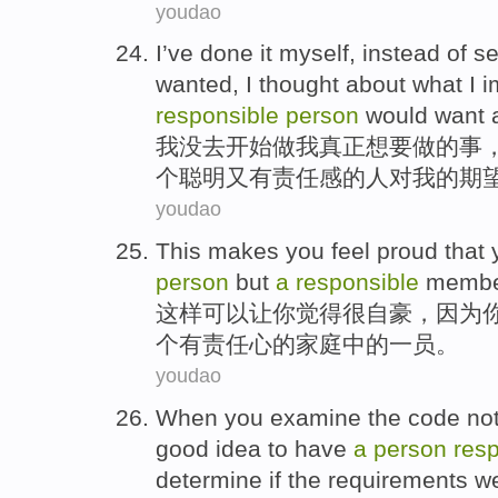
youdao
I
’ve
done
it
myself
,
instead
of
se
wanted
,
I
thought about what I
i
responsible
person
would want a
我
没去开始
做
我
真正
想要
做
的
事
个
聪明
又
有责任感
的
人
对
我
的
期
youdao
This
makes
you
feel
proud
that
person
but
a
responsible
memb
这样
可以让
你
觉得
很自豪
，
因为
个
有责任心
的
家庭
中的
一
员
。
youdao
When
you
examine
the
code
no
good
idea to
have
a
person
res
determine
if
the
requirements
w