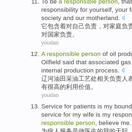
To be
a
responsible
person
, tha
responsibility for
yourself
, your
society
and
our motherland
.
它包含着对
自己
负责
，对
家庭
负
对
国家
负责。
youdao
A
responsible
person
of
oil
prod
Oilfield
said
that
associated
gas
internal
production
process
.
辽河
油田
采油
工艺
处
相关
负责人
有
很高的利用
价值
。
youdao
Service
for
patients
is
my
bound
service for
my wife
is my
respons
responsible
person
,
believe
me
.
为
病人
服务
是
做
医生
的
我
的
天职