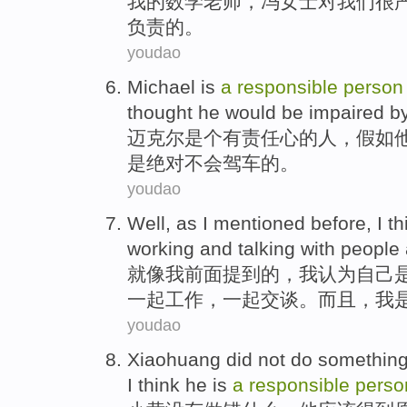
我
的
数学
老师
，
冯
女士
对
我们
很
负责
的。
youdao
Michael
is
a
responsible
person
thought
he
would
be
impaired b
迈克尔
是个
有责任心
的
人
，
假如
是
绝对
不会
驾车
的。
youdao
Well,
as
I
mentioned before
, I
th
working
and
talking
with
people
就
像
我
前面
提到的，我
认为
自己
一起
工作
，
一起交谈
。
而且
，我
youdao
Xiaohuang
did not
do
somethin
I
think
he
is
a
responsible
perso