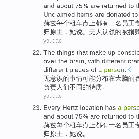
and
about
75% are returned to t
Unclaimed items
are
donated
t
赫兹
每个
租车点上都
有
一名
员工
归原主，
她
说
。无人
认领
的被
捐
youdao
The
things that
make up
consci
over
the
brain, with
different
cra
different
pieces
of
a
person
.
无意识
的
事情
可能
分布
在
大脑
的
负责
人们不同的特质。
youdao
Every
Hertz
location
has
a
pers
and
about
75% are
returned to 
赫兹
每个
租车点上都
有
一名
员工
归原主
，
她
说。