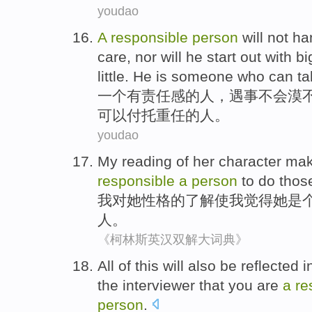
youdao
A
responsible
person
will not
han
care
, nor will he start out with 
little. He
is
someone who
can
ta
一个
有责任感
的
人
，遇事
不会
漠
可以
付托
重任的
人。
youdao
My
reading of
her
character
ma
responsible
a
person
to
do
thos
我
对
她
性格
的
了解使
我
觉得
她
是
人
。
《柯林斯英汉双解大词典》
All
of
this
will also be
reflected
i
the interviewer
that
you
are
a
re
person
.