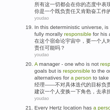
所有
这
一切
都会
在
你
的
态度
中表
你
是
一个
既
负责任
又
肯勤奋工作
youdao
In
this
deterministic
universe
, is
fully
morally
responsible
for
his
在
这个
宿命论
宇宙中
，
要
一个
人
责任
可能
吗？
youdao
A
manager
- one who is not
res
goals
but
is
responsible
to
the o
alternatives
for
a
person
to
take
经理
——不对
具体
迭代
的
目标
负
建议
一个
人
变换一下角色
，
去
承
youdao
Every
Hertz
location
has
a
pers