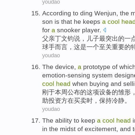
youdao
According to ding
Wenjun
,
the 
son
is
that
he keeps
a
cool
hea
for
a
snooker player
.
父亲
丁文钧
说，
儿子
最
突出
的
一
球手而言，
这
是
一个
至关
重要的
youdao
The
device
,
a
prototype
of
whic
emotion-sensing
system
design
cool
head
when
buying and sell
刚于
本周
公布
的
这项
设备
的
雏形
助
投资方
在
买卖
时
，
保持
冷静
。
youdao
The
ability
to
keep
a
cool
head
in
the midst of
excitement
,
and