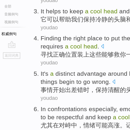
youdao
全部
It
helps
to keep
a
cool
head
and
音频例句
它
可以帮助
我们
保持
冷静
的
头脑
视频例句
youdao
权威例句
Finding
the
right
place
to put
th
requires
a
cool
head
.
go
寻找
正确
位置
装
上
这些
能够
救
你
返回词典
top
youdao
It
's
a
distinct
advantage
around 
things
begin to
go
wrong
.
事情
开始
出差
错时
，
保持
清醒
的
youdao
In
confrontations
especially
,
emo
to be
respectful
and
keep
a
cool
尤其
在
对峙中
，
情绪
可能
高涨
。