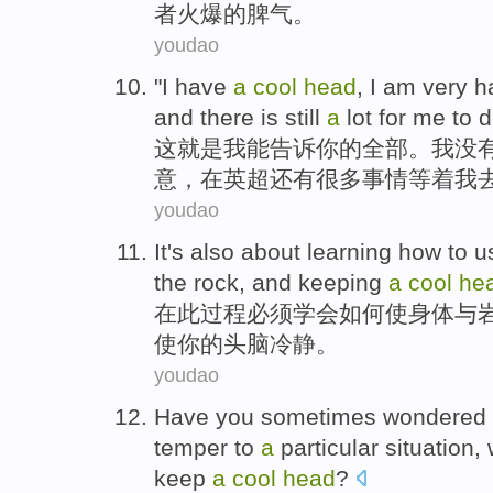
者
火爆的脾气。
youdao
"
I
have
a
cool
head
, I
am very
h
and there is still
a
lot
for
me
to
d
这就是
我
能告诉
你
的全部。我没
意
，
在
英超
还有
很多
事情等着
我
youdao
It's also
about learning
how to
u
the
rock
, and
keeping
a
cool
he
在
此过程必须
学会
如何
使
身体
与
使
你
的
头脑
冷静
。
youdao
Have
you
sometimes
wondered
temper to
a
particular
situation
,
keep
a
cool
head
?