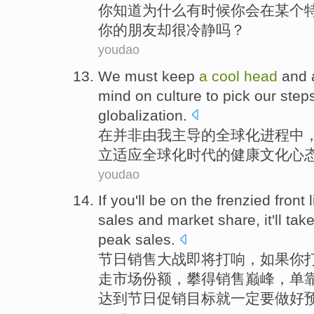
你
知道
为什么
有时候
你会在
某个
你
的
朋友
却
很
冷静吗？
youdao
We
must
keep
a
cool
head
and 
mind
on
culture
to pick our step
globalization
.
在
并非由我主导
的
全球化
进程
中
立
适应全球化时代的
健康
文化
心
youdao
If
you
'll be
on the frenzied front
l
sales
and
market
share
, it'll
tak
peak
sales
.
节日
销售
大战
即将打响，
如果
你
走
市场
份额
，攀得销售
巅峰
，单
达到节日
促销
目标就一定要做好