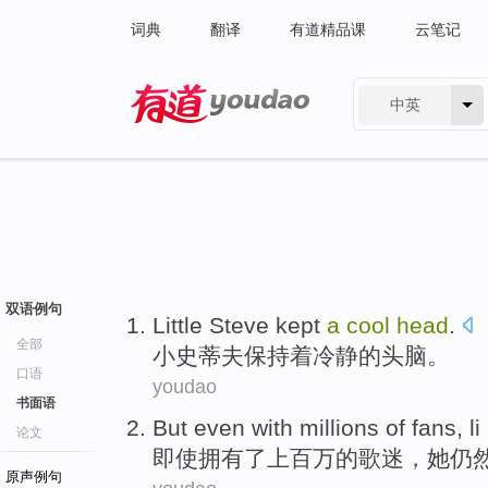
词典
翻译
有道精品课
云笔记
中英
有道 - 网易旗下搜索
双语例句
L
ittle Steve kept
a
cool
head
.
全部
小
史蒂夫保持着冷静的头脑。
口语
youdao
书面语
But even
with
millions
of
fans
,
l
论文
即使
拥有了
上百万
的
歌迷
，她
仍
原声例句