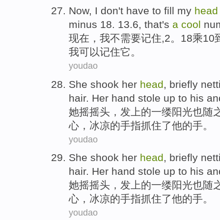
Now
,
I
don't
have to
fill my
head
minus
18
. 13.6,
that
's
a
cool
nu
现在
，
我
不
需要
记住,2。
18
乘
10
我
可以
记住
它
。
youdao
She
shook
her
head
, briefly
nett
hair.
Her
hand
stole
up
to
his
an
她
摇摇头
，
发上
的
一
缕
阳光
也随
心，
冰凉
的
手指
抓住
了
他
的手。
youdao
She
shook
her
head
, briefly
nett
hair.
Her
hand
stole
up
to
his
an
她
摇摇头
，
发上
的
一
缕
阳光
也随
心，
冰凉
的
手指
抓住
了
他
的手。
youdao