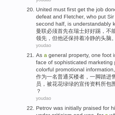
United
must
first
get the job do
defeat and
Fletcher
, who
put
Sir
second
half
,
is understandably
曼联
必须
首先
在
瑞士
好好踢，不
领先
，但他
还
保持
着冷静的头脑
youdao
As
a
general
property,
one
foot
face
of
sophisticated
marketing
colorful
promotional
information
作为
一
名
普通
买楼者，
一
脚踏
进
员
，被
花花绿绿
的
宣传
资料
所包
？
youdao
Petrov
was initially
praised
for
h