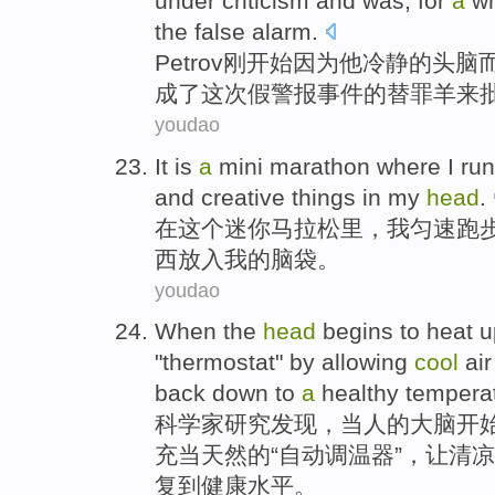
under
criticism
and
was
, for
a
wh
the
false
alarm
.
Petrov
刚开始
因为
他
冷静
的
头脑
成了这次
假
警报
事件的
替罪羊
来
youdao
It is
a
mini
marathon
where
I
run
and
creative
things
in
my
head
.
在这个
迷你
马拉松
里，
我
匀速
跑
西
放入
我
的脑袋。
youdao
When
the
head
begins to
heat u
"
thermostat
" by
allowing
cool
air
back
down
to
a
healthy
tempera
科学家
研究
发现，
当
人
的
大脑
开
充当
天然
的“
自动调温器
”，
让
清凉
复
到
健康水平
。