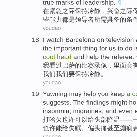
true marks
of
leadership
.
在
紧急
之际
保持
冷静
，
兴奋
之际
些
能力
都
是
领导者所需具备
的
条
youdao
I
watch
Barcelona
on
television
the
important thing
for
us
to
do
i
cool
head
and help the referee.
我
看过
巴萨
的比赛
录像
，里面会
我们我们
要
保持冷静
。
youdao
Yawning
may
help you
keep
a
c
suggests.
The
findings
might
ho
insomnia
,
migraines
, and
even
打哈欠
也许
可以
给头部
降温
——
也许
能给
失眠
、
偏头痛
甚至
癫痫
youdao