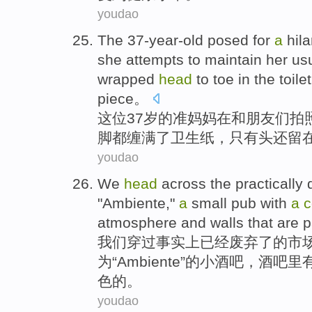
youdao
The 37-year-old
posed
for
a
hila
she
attempts to maintain her us
wrapped
head
to toe
in
the
toile
piece。
这位
37岁
的
准妈妈
在
和
朋友们
拍
脚都
缠
满了卫生纸，只有头还留
youdao
We
head
across
the
practically
"
Ambiente
,"
a
small
pub
with
a
c
atmosphere
and
walls
that are
p
我们
穿过
事实上
已经
废弃了
的
市
为“
Ambiente
”的
小
酒吧
，酒吧里
色的。
youdao