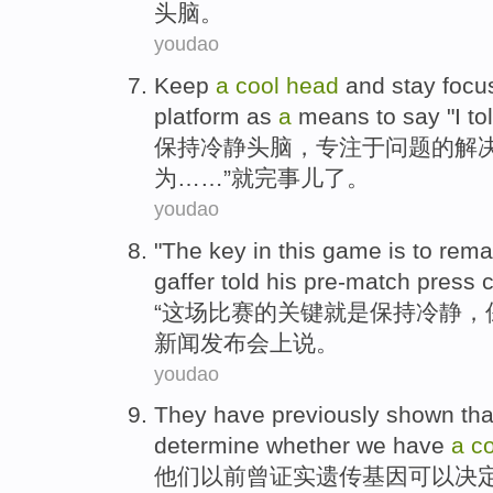
头脑
。
youdao
Keep
a
cool
head
and
stay focu
platform as
a
means to
say
"
I
tol
保持
冷静
头脑
，
专注
于问题的
解
为……”就完事儿了。
youdao
"
The
key
in
this game
is
to
rema
gaffer
told his pre-match
press
“
这场
比赛
的
关键
就是
保持
冷静
，
新闻
发布会上说。
youdao
They
have previously
shown tha
determine
whether
we
have
a
co
他们
以前
曾
证实
遗传基因
可以
决