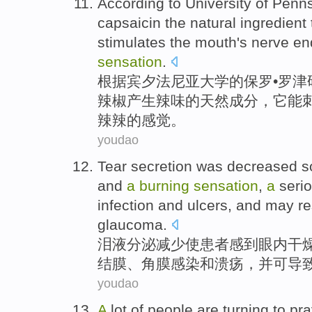
According to
University
of
Penns
capsaicin
the
natural
ingredient
stimulates
the
mouth's
nerve
en
sensation
.
根据
宾夕法尼亚
大学
的
保罗
•
罗津
辣椒
产生
辣味
的
天然
成分
，它
能
辣辣的感觉。
youdao
Tear
secretion
was
decreased
s
and
a
burning
sensation
,
a
seri
infection
and
ulcers
, and
may
re
glaucoma
.
泪液
分泌
减少
使
患者
感到
眼
内干
结膜
、
角膜
感染
和
溃疡
，并
可
导
youdao
A
lot of
people
are turning
to pr