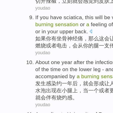
切开
辣椒
，立刻
就
会
感觉到
皮肤
youdao
If
you
have
sciatica
, this will be
burning
sensation
or
a
feeling of
or in your
upper back
.
如果
你
有
坐骨
神经痛，那么这会
燃烧
或者
电击
，会从
你
的
腿一支
youdao
About
one
year after
the
infecti
of
the time
on the
lower
leg - a
accompanied by
a
burning
sens
发生感染
约
一
年后
，就会
形成
让
水泡出现
在
小腿上，当
一个
或者
就会
伴有
烧灼感。
youdao