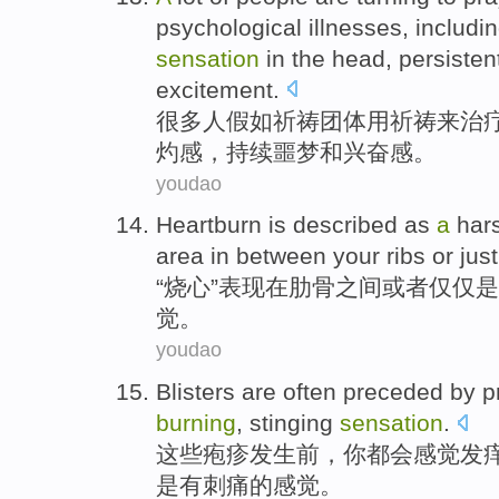
psychological
illnesses
,
includi
sensation
in the head,
persisten
excitement
.
很多
人
假如祈祷团体
用
祈祷
来
治
灼
感，
持续
噩梦
和
兴奋感。
youdao
Heartburn
is
described as
a
har
area in
between
your
ribs
or
just
“
烧心
”表现
在
肋骨
之间
或者
仅仅
是
觉。
youdao
Blisters
are
often preceded by 
burning
,
stinging
sensation
.
这些疱疹
发生前，你都会
感觉
发
是
有刺痛的感觉。