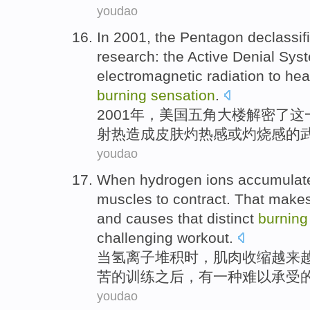
youdao
In 2001,
the Pentagon
declassif
research
: the Active
Denial
Sys
electromagnetic
radiation
to he
burning
sensation
.
2001年，
美国
五角大楼
解密
了
这
射热造成
皮肤
灼热感
或
灼
烧感的
youdao
When
hydrogen
ions
accumulat
muscles
to
contract
. That
makes
and causes that distinct
burnin
challenging
workout
.
当
氢
离子
堆积时
，
肌肉
收缩
越来
苦的
训练之后
，有
一种
难以承受
youdao