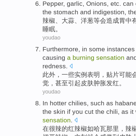
Pepper
,
garlic
,
Onions
,
etc. can
the
stomach
and
indigestion
,
th
辣椒
、
大蒜
、
洋葱
等会
造成
胃
中
睡眠
。
youdao
Furthermore
, in
some
instances
causing
a
burning
sensation
an
redness
.
此外
，
一些
实例
表明，
贴片
可能
觉
，
甚至
引起
皮肤肿胀发红。
youdao
In
hotter chilies
,
such as
habane
the
skin
if
you
cut the
chili
, as
it
sensation
.
在
很
辣
的红辣椒
如
哈瓦那
里，辣