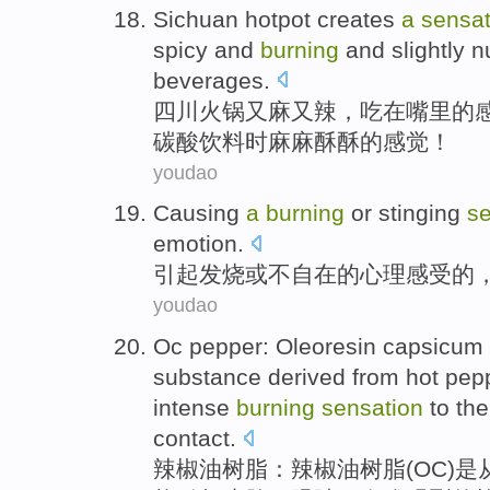
Sichuan
hotpot creates
a
sensat
spicy
and
burning
and slightly 
beverages
.
四川
火锅
又麻又
辣
，吃
在
嘴里的
碳酸
饮料
时麻麻酥酥的感觉！
youdao
Causing
a
burning
or
stinging
se
emotion
.
引起
发烧
或
不
自在
的心理
感受
的
youdao
Oc pepper:
Oleoresin
capsicum 
substance
derived
from
hot pep
intense
burning
sensation
to th
contact.
辣椒油
树脂：辣椒油树脂(
OC
)
是