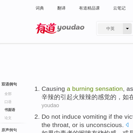
词典
翻译
有道精品课
云笔记
中英
有道 - 网易旗下搜索
双语例句
Causing
a
burning
sensation
,
a
全部
辛辣
的
引起
火辣辣
的
感觉
的，
如
口语
youdao
书面语
Do not induce
vomiting
if
the
vic
论文
the
throat
,
or
is unconscious
.
原声例句