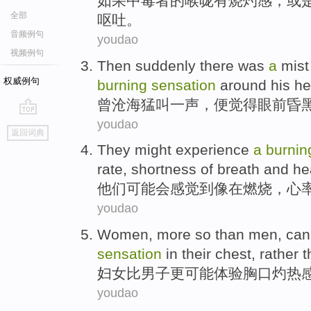
如果
中毒者的
喉咙
有
烧灼
感，
或
全部
呕吐
。
音频例句
youdao
视频例句
Then
suddenly there was
a
mis
权威例句
burning
sensation
around his
he
曾沧海猛叫
一
声，
便
觉得
眼前
昏
youdao
go
返回词典
top
They
might
experience
a
burnin
rate
,
shortness
of breath
and
he
他们
可能会
感觉到像
在燃烧
，
心
youdao
Women
,
more
so
than
men
,
can
sensation
in their
chest
,
rather
t
妇女
比
男子
更
可能
体验
胸口
灼热
youdao