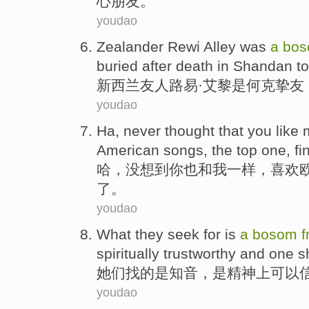
心朋友。
youdao
Zealander
Rewi Alley
was
a
bo
buried
after
death
in
Shandan to
新西兰友人
路易·
艾黎
是
何克
挚友
youdao
Ha
,
never thought that
you
like
American
songs
, the
top
one
,
fi
哈
，
没想到
你
也
和
我
一样
，
喜欢
了。
youdao
What they
seek for
is
a
bosom
f
spiritually
trustworthy
and
one sh
她们
找
的
是
知音
，是
精神上
可以
youdao