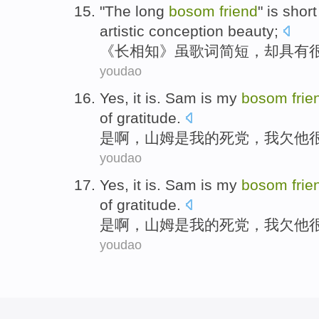
"The
long
bosom
friend
"
is short
artistic conception
beauty
;
《
长
相知
》
虽
歌词
简短，
却
具有
youdao
Yes
, it is.
Sam
is
my
bosom
frie
of
gratitude
.
是啊
，
山姆
是
我
的
死党
，
我
欠
他
youdao
Yes
, it is.
Sam
is
my
bosom
frie
of
gratitude
.
是啊
，
山姆
是
我
的
死党
，
我
欠
他
youdao