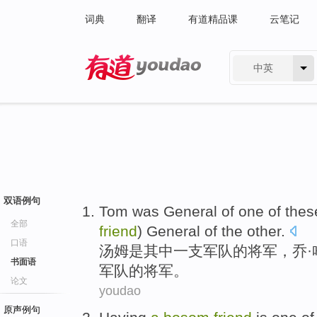
词典
翻译
有道精品课
云笔记
中英
有道 - 网易旗下搜索
双语例句
Tom
was
General
of one
of
thes
全部
friend
)
General
of the other.
口语
汤姆
是
其中
一支军队
的
将军
，
乔
·
书面语
军队的将军。
论文
youdao
原声例句