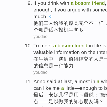
If you drink with
a
bosom
friend
enough; if you
argue
with
some
much
.
他们二
人
给我的感觉完全
不
一样
个却是
话不投机
半
句
多
。
youdao
To
meet
a
bosom
friend
in life
is
valuable
information
on the Inte
在
生活中，
遇到
值得
结交的人
是
的
信息
是一种能力。
youdao
A
nne said at last, almost in
a
whi
can like me
a
little—enough to
最
后，安妮几乎是用耳语说：“黛
点——足以做我的知心朋友吗？”