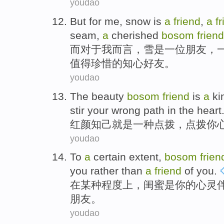
youdao
But
for
me
,
snow
is
a
friend
,
a
f
seam
,
a
cherished
bosom
friend
而
对于
我而言
，
雪
是
一
位
朋友
，
值得珍惜
的
知心好友
。
youdao
The beauty
bosom
friend
is
a
ki
stir
your wrong path in the
heart
红颜
知己
就是
一
种
点拨
，点拨
你
youdao
To
a
certain
extent
,
bosom
frien
you
rather
than
a
friend
of
you
.
在
某种
程度上
，
闺
蜜
是
你的心
灵
朋友
。
youdao