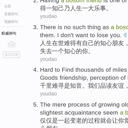
Having
a
bosom
friend
is
one
o
全部
得
一
知己
乃人生
一
大
乐事。
音频例句
youdao
视频例句
There
is no
such thing as
a
bos
权威例句
them.
I
don't want to
lose
you
.
人生在世难得
有
自己的
知心
朋友
失去一个知心的你。
go
返回词典
top
youdao
Hard to
Find
thousands of miles
Goods
friendship
,
perception of
千里
难
寻
是
知音
。
我们
品读
友谊
youdao
The
mere
process
of
growing
ol
slightest
acquaintance
seem
a
仅仅是
一起
变
老
的
过程
就会
让
你