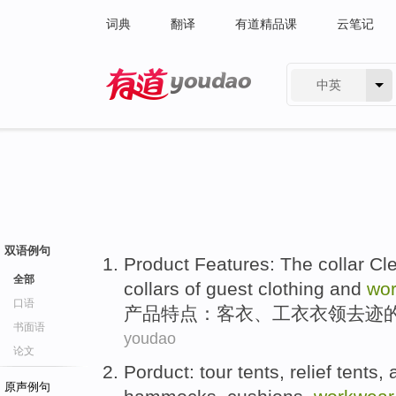
词典
翻译
有道精品课
云笔记
中英
有道 - 网易旗下搜索
双语例句
Product
Features
: The
collar
Cle
全部
collars
of
guest
clothing
and
wo
口语
产品
特点
：
客
衣
、工
衣衣领
去迹
书面语
youdao
论文
Porduct
:
tour
tents
,
relief
tents,
原声例句