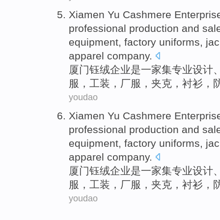
Xiamen
Yu Cashmere
Enterpris
professional
production and
sal
equipment, factory
uniforms
,
ja
apparel
company
.
厦门
钰
绒
企业
是
一家集
专业
设计
服
，工装，
厂服
，
夹克
，
衬衫
，
youdao
Xiamen
Yu Cashmere
Enterpris
professional
production and
sal
equipment, factory
uniforms
,
ja
apparel
company
.
厦门
钰
绒
企业
是
一家集
专业
设计
服
，工装，
厂服
，
夹克
，
衬衫
，
youdao