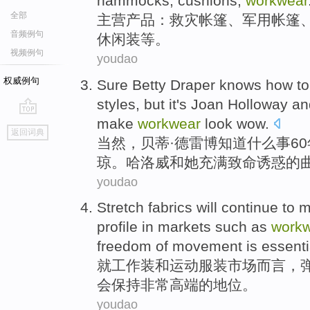
hammocks, cushions,
workwear
全部
主营产品
：
救灾
帐篷
、
军用
帐篷
音频例句
休闲装
等
。
视频例句
youdao
权威例句
Sure
Betty
Draper
knows
how to
styles,
but
it's Joan
Holloway
an
make
workwear
look
wow
.
go
返回词典
top
当然
，贝蒂·
德雷博
知道
什么事
60
琼。
哈
洛威
和
她充满
致命
诱惑
的
youdao
Stretch
fabrics
will continue to
m
profile in
markets
such
as
work
freedom
of
movement
is essenti
就
工作装
和
运动
服装
市场
而言，
会
保持
非常
高端
的
地位。
youdao