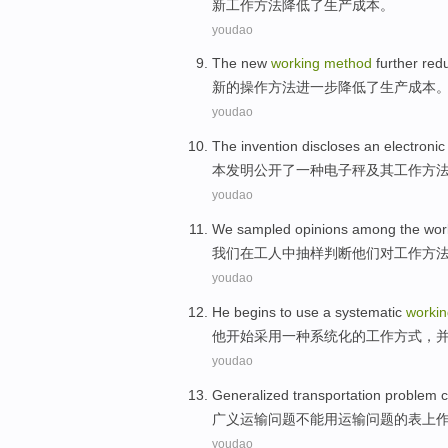
新
工作
方法
降低
了
生产
成本。
youdao
The
new
working
method
further
red
新的
操作
方法
进一步
降低了
生产
成本
youdao
The invention
discloses
an
electronic
本
发明
公开了
一种
电子秤
及其
工作
方
youdao
We
sampled
opinions
among the
wor
我们
在
工人
中抽样判断他们对
工作
方
youdao
He
begins to
use
a
systematic
workin
他
开始
采用
一种
系统化
的
工作
方式
，
youdao
Generalized
transportation
problem
c
广义
运输
问题
不能
用运输问题的
表上
youdao