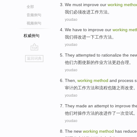
We
must
improve
our
working
metho
全部
我们
必须
改进
工作
方法
。
音频例句
youdao
视频例句
We
have to
improve
our
working
met
权威例句
我们
得
改进
一下
工作
方法。
youdao
go
They
attempted to rationalize
the
ne
返回词典
top
他们
力图
使
新的
作业方法更趋合理。
youdao
Then
,
working
method
and
process
s
审计
的
工作
方法
和
流程
也
随之
而改变
youdao
They
made
an
attempt to
improve
th
他们
对
操作
方法
的
改进
作了
一次
尝试
youdao
The
new
working
method
has reduce