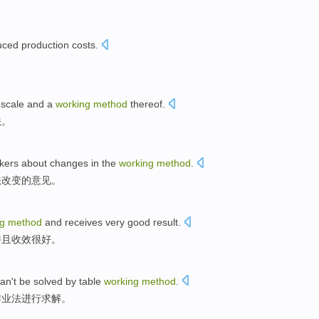
uced
production
costs
.
。
 scale
and
a
working
method
thereof.
法。
kers
about
changes
in
the
working
method
.
法
改变
的
意见
。
g
method
and
receives
very
good
result.
并且
收效
很
好
。
an't
be solved
by
table
working
method
.
作业法
进行
求解。