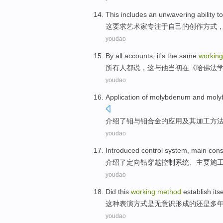
This
includes
an unwavering
ability t
这
要求
艺术家
专注
于自己
的创作方式
youdao
By
all
accounts,
it
's
the same
working
所有人都
说，
这
与
他
当初
在
《
哈佛
法
youdao
Application
of
molybdenum
and
moly
介绍
了
钼
与
钼
合金
的
应用
及其
加工
方
youdao
Introduced
control
system
,
main
cons
介绍了
定向钻穿越
控制
系统
、
主要
施
youdao
Did this
working
method
establish its
这种
表演
方式
是
无意识
形成
的
还是
多
youdao