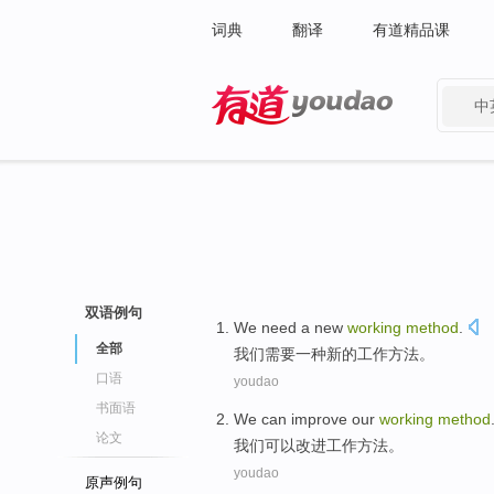
词典
翻译
有道精品课
中
有道 - 网易旗下搜索
双语例句
We
need
a
new
working
method
.
全部
我们
需要
一种
新的
工作
方法
。
口语
youdao
书面语
We
can
improve
our
working
method
论文
我们
可以
改进
工作
方法
。
youdao
原声例句