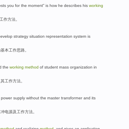
ests
you
for
the
moment
" is how
he
describes
his
working
工作
方法。
develop
strategy
situation
representation
system
is
的
基本
工作
思路
。
d
the
working
method
of
student
mass organization
in
及其
工作
方法
。
power supply
without
the master
transformer
and its
脉冲
电源
及
工作方法。
method
and
realizing
method
,
and
gives
an
application