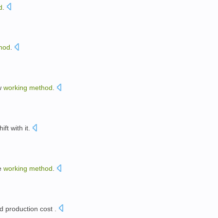
d
.
hod
.
w
working
method
.
hift with
it.
。
e
working
method
.
。
d
production
cost
.