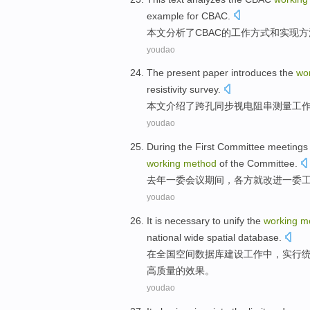
example
for CBAC.
本文
分析
了
CBAC
的
工作
方式
和
实现
方
youdao
The present paper
introduces the
wo
resistivity
survey
.
本文
介绍
了
跨
孔
同步
视
电阻串测量
工
youdao
During
the
First
Committee
meetings
working
method
of
the
Committee.
去年
一
委
会议
期间
，各方就
改进
一
委
youdao
It is
necessary to unify
the
working
m
national wide
spatial
database
.
在
全国
空间
数据库
建设
工作
中，
实行
高质量的效果。
youdao