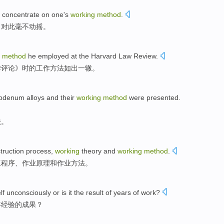
o
concentrate
on one
's
working
method
.
，对此毫不动摇。
method
he
employed
at
the
Harvard
Law
Review.
学
评论》时的
工作
方法
如出一辙。
bdenum
alloys
and their
working
method
were
presented
.
法
。
truction
process
,
working
theory
and
working
method
.
工
程序
、
作业
原理
和
作业
方法
。
elf unconsciously
or is it
the
result
of
years
of work?
年
经验的
成果
？