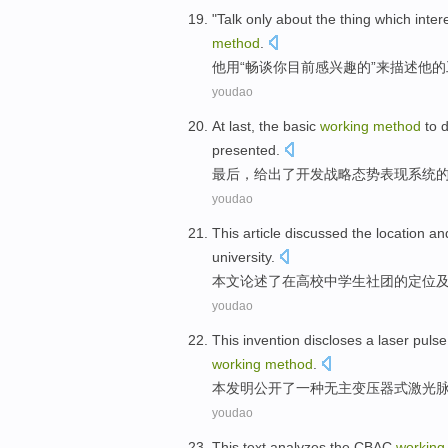
"
Talk
only about the thing
which inter
method
.
他用
“
畅谈
你
目前
感
兴趣
的
”来
描述
他
的
youdao
At last
,
the
basic
working
method
to
presented
.
最后
，
给出
了
开发
战略
态势
表现
系统
youdao
This article
discussed
the
location
an
university
.
本文
论述
了
在
高校
中学生
社团
的
定位
youdao
This invention
discloses
a
laser
pulse
working
method
.
本
发明
公开
了一种
无
主
变压器式
激光
youdao
This text
analyzes
the
CBAC
working