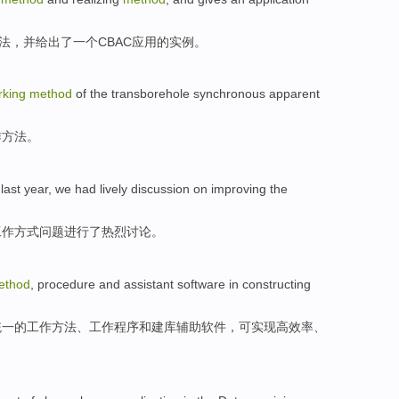
法
，
并
给出了
一
个CBAC
应用
的
实例
。
rking
method
of
the transborehole
synchronous
apparent
作
方法
。
last year
, we had
lively
discussion
on
improving
the
工作
方式
问题进行了
热烈
讨论。
ethod
,
procedure
and
assistant
software
in
constructing
统一的工作
方法
、工作
程序
和
建库
辅助
软件
，可实现高效率、