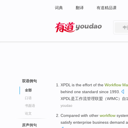
词典
翻译
有道精品课
中
有道 - 网易旗下搜索
双语例句
XPDL
is
the effort of
the
Workflow
Ma
全部
behind
one
standard
since
1993.
口语
XPDL
是
工作流
管理
联盟
（
WfMC
）
自
书面语
youdao
论文
Compared
with
other
workflow
syste
satisfy
enterprise
business
demand
a
原声例句