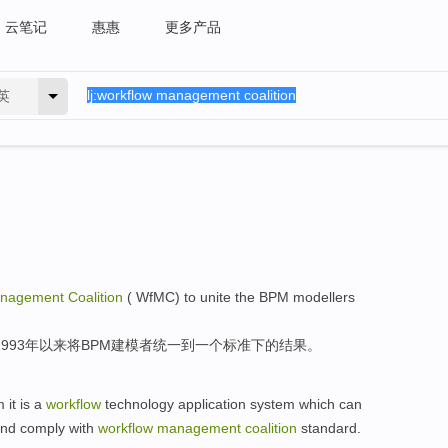
云笔记
惠惠
更多产品
英
nagement
Coalition
(
WfMC
)
to unite
the
BPM
modellers
1993年以来
将
BPM
建模者
统一
到
一个
标准
下的结果。
m
it
is
a
workflow
technology
application
system which
can
nd
comply with
workflow
management
coalition
standard
.