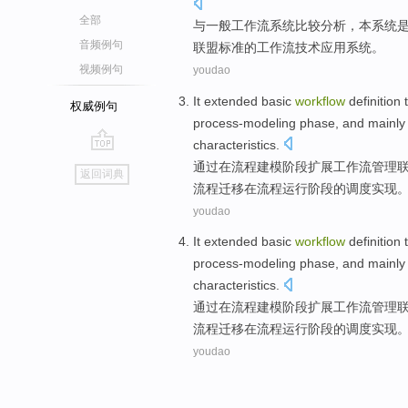
全部
与
一般
工作流
系统
比较分析
，
本
系统
音频例句
联盟
标准
的工作流
技术
应用
系统。
视频例句
youdao
It
extended
basic
workflow
definition
t
权威例句
process-modeling
phase
,
and
mainly
characteristics.
go
通过
在
流程
建模
阶段
扩展
工作流
管理
返回词典
top
流程迁移
在
流程
运行
阶段
的
调度
实现
youdao
It
extended
basic
workflow
definition
t
process-modeling
phase
,
and
mainly
characteristics.
通过
在
流程
建模
阶段
扩展
工作流
管理
流程迁移
在
流程
运行
阶段
的
调度
实现
youdao