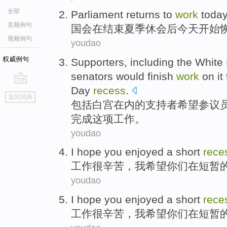
全部
Parliament
returns
to
work
toda
音频例句
国会
在
结束
夏季
休会
后
今天
开始
视频例句
youdao
权威例句
Supporters
,
including
the White
senators
would
finish
work
on it
Day
recess
.
go
返回词典
top
包括
白宫
在内的
支持者
希望
参议
完成这项
工作
。
youdao
I
hope
you
enjoyed
a
short
rece
工作
很辛苦
，
我
希望
你们
在
短暂
youdao
I
hope
you
enjoyed
a
short
rece
工作
很辛苦
，
我
希望
你们
在
短暂