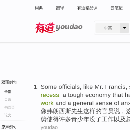
词典
翻译
有道精品课
云笔记
中英
有道 - 网易旗下搜索
双语例句
Some
officials
,
like
Mr.
Francis
,
全部
recess
, a
tough
economy
that
ha
口语
work
and
a general
sense of
anx
书面语
像
弗朗西斯
先生
这样的
官员
说
，
论文
势
使得
许多
青少年
没
了
工作
以及
youdao
原声例句