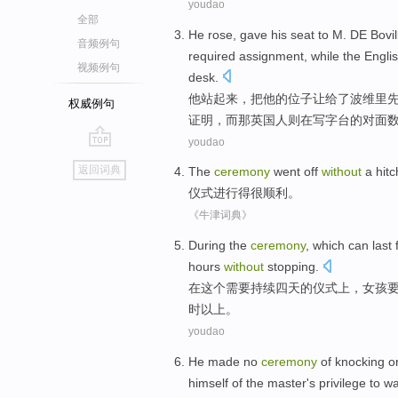
youdao
全部
He
rose
,
gave
his
seat
to
M. DE Bovil
音频例句
required
assignment
,
while
the
Engli
视频例句
desk
.
他
站起来
，
把
他
的
位子
让给了
波维
里
权威例句
证明
，
而
那英
国人则
在
写字台的对面
youdao
go
返回词典
The
ceremony
went off
without
a hitc
top
仪式
进行得很
顺利
。
《牛津词典》
During
the
ceremony
,
which
can
last
hours
without
stopping
.
在
这个
需要
持续
四
天
的
仪式
上，
女孩
时以上
。
youdao
He
made
no
ceremony
of
knocking
o
himself
of
the master
's
privilege
to
wa