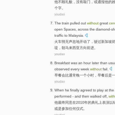
他
不
顾礼貌，没有
敲门
，
或
通报
他
的
个
字
。
youdao
The train
pulled
out
without
great
ce
open
Spaces
,
across the
diamond-s
traffic to
Malaysia
.
火车
悄无声息地开动
了，
驶过
新加坡
堤，朝
马来西亚
方向前进。
youdao
Breakfast
was
an
hour
later
than
usu
observed
every week
without
fail.
早餐会
比
通常
晚
一
个
小时
，
早餐
后
是
youdao
When
he
finally
agreed to
play
at
the
performed
-
and then walked
off,
wit
他
最终
同意
在
2010年的
典礼上表演
以
或是
参加
任何仪式。