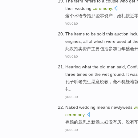
The
term
refers
to a couple
who
get 
their
wedding
ceremony
.
这个
术语
专指
那些
零
资产
，婚礼
接近
youdao
The items to be sold this
auction
incl
engines, all of which were used at th
此次拍卖资产
主要包括
参加百年
盛会
youdao
Hearing what
the
old man
said,
Confu
three
times
on
the
wet
ground
. It wa
孔子
听
老先生
愿意说教，
毫不
犹疑地
礼。
youdao
Naked
wedding
means
newlyweds
wi
ceremony
.
裸
婚
的
意思是
新婚夫妇
没有
房
、没有
youdao