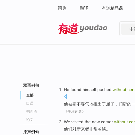
词典
翻译
有道精品课
中
有道 - 网易旗下搜索
双语例句
He
found himself
pushed
without
cer
全部
口语
他
被
毫不
客气
地
推出
了
屋子
，
门
砰
的
书面语
《牛津词典》
论文
We
visited
the
new
comer
without
ce
他们
对
新
来者非常
冷淡。
原声例句