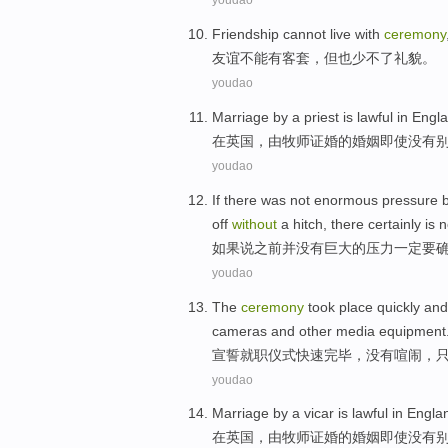
youdao
Friendship
cannot
live with
ceremony
友谊
不能
有
客套，
但也
少不了
礼貌。
youdao
Marriage
by a
priest
is lawful
in
Engl
在
英国
，
由
牧师
证婚的
婚姻
即使
没有
youdao
If there
was not
enormous
pressure
off
without
a hitch
,
there
certainly
is
n
如果说
之前
并
没有
巨大的
压力
一定
要
youdao
The
ceremony
took place
quickly
an
cameras
and
other
media
equipment
宣誓就职
仪式
快速
完毕，
没有
喧闹
，
youdao
Marriage
by
a vicar
is
lawful
in
Engla
在
英国
，
由
牧师
证婚的
婚姻
即使
没有