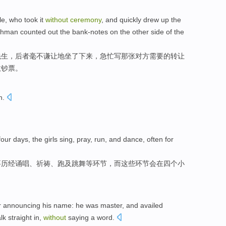
le
, who
took
it
without
ceremony
, and quickly drew up
the
shman
counted
out the bank-notes
on
the
other
side
of the
先生，后者
毫不
谦让
地
坐
了下来，急忙写
那
张
对方
需要
的
转让
数
钞票。
h
.
four
days
, the
girls
sing
,
pray
,
run
,
and
dance
, often
for
要历经诵
唱
、
祈祷
、
跑
及
跳舞等
环节，
而
这些
环节会
在
四
个小
r
announcing
his
name
: he
was
master
, and
availed
lk straight
in,
without
saying
a
word
.