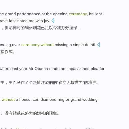
he
grand
performance
at
the opening
ceremony
,
brilliant
have
fascinated
me
with
joy
.
出
，但
彩排时
的绚丽
烟花
已
足以令
我
万分憧憬
。
anding over
ceremony
without
missing
a
single
detail
.
交接
仪式
。
where
last year
Mr Obama
made
an
impassioned
plea
for
这里
，
奥
巴马
作了
个
热情洋溢
的
的
“建立无核
世界
“的演讲。
s
without
a
house
,
car
,
diamond ring
or
grand
wedding
车
、没有
钻戒
或
盛大的
婚礼
的现象。