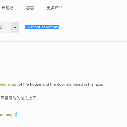
云笔记
惠惠
更多产品
英
emony
out
of
the
house
and the
door
slammed
in
his
face
.
一声当着
他
的面关上了。
remony
.