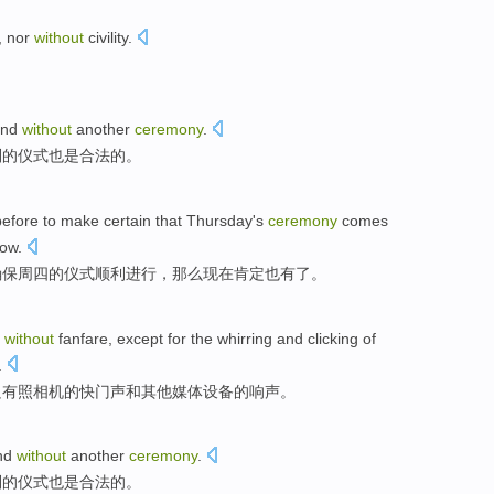
,
nor
without
civility
.
and
without
another
ceremony
.
别的
仪式也是合法的。
before
to
make
certain
that
Thursday's
ceremony
comes
ow
.
确保
周四
的
仪式
顺利
进行，那么现在
肯定
也
有
了。
d
without
fanfare
,
except
for
the
whirring and clicking
of
.
只有
照相机
的
快门声
和
其他
媒体
设备
的
响声。
nd
without
another
ceremony
.
别的
仪式
也是
合法
的。