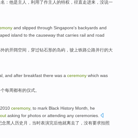
姓名
：他
是
主人
，
利用
了作主人
的
特权
，
径直
走进来，
没
说
一
remony
and
slipped through
Singapore's
backyards
and
haped
island
to the
causeway that carries
rail
and
road
郊外
的
开阔
空间
，
穿过
钻石形
的
岛屿
，
驶上
铁路
公路
并行的大
al
, and
after
breakfast
there
was
a
ceremony
which was
一
个
每周
都
有的仪式
。
 2010
ceremony
,
to
mark
Black
History
Month
, he
hout
asking
for photos
or
attending
any
ceremonies
.
纪念
黑人
历史
月
，
当时
表演
完
后
他就离去了，
没有
要求
拍照