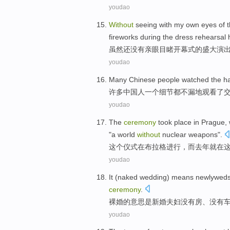
youdao
Without
seeing with my own eyes
of
t
fireworks
during
the dress rehearsal
虽然还
没有
亲眼
目睹
开幕式
的
盛大
演
youdao
Many
Chinese people
watched
the
h
许多
中国人
一
个细节都
不
漏
地
观看
了
youdao
The
ceremony
took place
in
Prague
,
"a
world
without
nuclear weapons".
这个
仪式
在
布拉格进行
，而
去年
就
在
youdao
It (
naked
wedding)
means
newlywed
ceremony
.
裸
婚的
意思是
新婚夫妇
没有
房
、没有
youdao