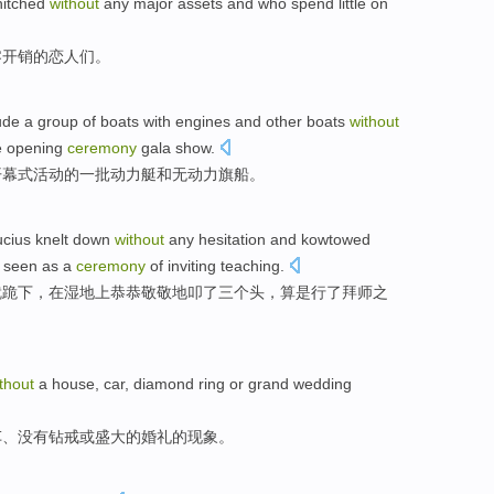
hitched
without
any major
assets
and
who
spend little on
零开销的恋人们。
ude
a
group of
boats
with
engines
and
other boats
without
e
opening
ceremony
gala
show.
开幕式
活动
的
一
批
动力艇
和
无
动力
旗船。
cius
knelt down
without
any hesitation
and
kowtowed
s
seen
as a
ceremony
of inviting teaching.
就
跪下
，在
湿地
上
恭恭敬敬地
叩
了
三个
头，算是行了拜师之
thout
a
house
,
car
,
diamond ring
or
grand
wedding
车
、没有
钻戒
或
盛大的
婚礼
的现象。